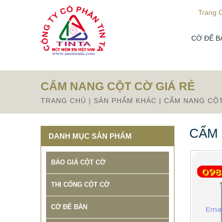
Từ mục này trở xuống là mã nguồn Zalo
Trang 
CỜ ĐỂ B
CẨM NANG CỘT CỜ GIÁ RẺ
TRANG CHỦ
|
SẢN PHẨM KHÁC
|
CẨM NANG CỘT
CẨM 
DANH MỤC SẢN PHẨM
BÁO GIÁ CỘT CỜ
THI CÔNG CỘT CỜ
CỜ ĐỂ BÀN