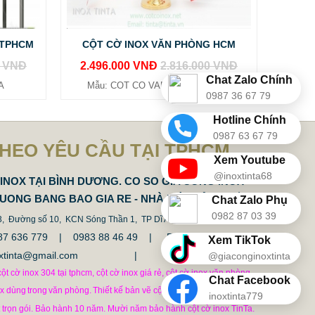
 TPHCM
CỘT CỜ INOX VĂN PHÒNG HCM
0 VNĐ
2.496.000 VNĐ
2.816.000 VNĐ
Chat Zalo Chính
A
Mẫu: COT CO VAN PHONG TINTA
0987 36 67 79
Hotline Chính
0987 63 67 79
THEO YÊU CẦU TẠI TPHCM
Xem Youtube
@inoxtinta68
INOX TẠI BÌNH DƯƠNG. CO SO GIA CONG INOX
DUONG BANG BAO GIA RE - NHÀ MÁY SẢN XUẤT
Chat Zalo Phụ
0982 87 03 39
 3, Đường số 10, KCN Sóng Thần 1, TP Dĩ An, Tỉnh Bình Duong.
 0987 636 779 | 0983 88 46 49 |
Fax: 0274.3794337
Xem TikTok
inoxtinta@gmail.com | tinta@tinta.vn
@giaconginoxtinta
ột cờ inox 304 tại tphcm, cột cờ inox giá rẻ, cột cờ inox văn phòng,
Chat Facebook
ox dùng
trong
văn phòng.
Thiết kế bản vẽ cột cờ file cad thi công cột
inoxtinta779
t trọn gói. Bảo hành 10 năm. Mười năm bảo hành cột cờ inox TinTa.