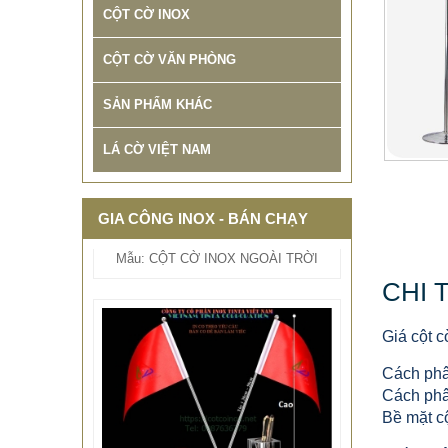
CỘT CỜ INOX
CỘT CỜ VĂN PHÒNG
SẢN PHẨM KHÁC
THIẾT KẾ THI CÔNG CỘT CỜ
QUẢNG TRƯỜNG INOX BẢO
LÁ CỜ VIỆT NAM
HÀNH 10 NĂM
678.999 VNĐ
687.999 VNĐ
GIA CÔNG INOX - BÁN CHẠY
Mẫu: CỘT CỜ INOX NGOÀI TRỜI
CHI 
Giá cột c
Cách phâ
Cách phâ
Bề mặt cộ