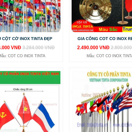
 CỘT CỜ INOX TINTA ĐẸP
GIA CÔNG COT CO INOX R
4.000 VNĐ
3.284.000 VNĐ
2.490.000 VNĐ
2.800.00
Mẫu: COT CO INOX TINTA
Mẫu: COT CO INOX TINT