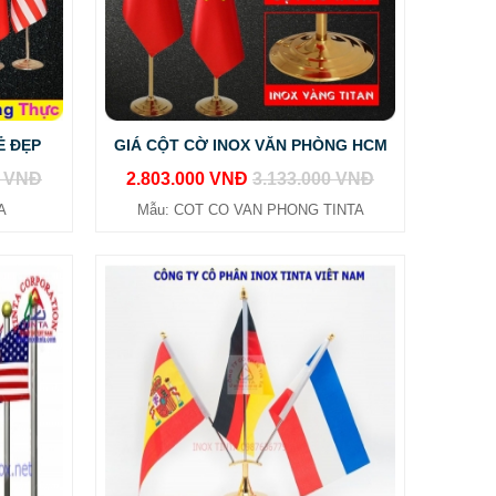
Ẻ ĐẸP
GIÁ CỘT CỜ INOX VĂN PHÒNG HCM
0 VNĐ
2.803.000 VNĐ
3.133.000 VNĐ
A
Mẫu: COT CO VAN PHONG TINTA