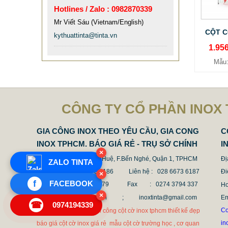
Hotlines / Zalo : 0982870339
Mr Viết Sáu (Vietnam/English)
CỘT C
kythuattinta@tinta.vn
1.95
Mẫu
CÔNG TY CỔ PHẦN INOX 
GIA CÔNG INOX THEO YÊU CẦU, GIA CONG
C
INOX TPHCM. BÁO GIÁ RẺ - TRỤ SỞ CHÍNH
I
×
Địa chỉ : 68 Nguyễn Huệ, F.Bến Nghé, Quận 1, TPHCM
Đị
ZALO TINTA
Điện thoại : 028 6673 6186
Liên hệ : 028 6673 6187
Đi
×
f
FACEBOOK
Hotline : 0987 636 779 Fax
: 0274 3794 337
Ho
×
Email : tinta@tinta.vn ;
inoxtinta@gmail.com
E
☎
0974194339
Co
Cot co inox 304 hcm thi công cột cờ inox tphcm thiết kế đẹp
CỘT CHỐNG VA ĐẬP INOX
in
báo giá cột cờ inox giá rẻ mẫu cột cờ trường học , cơ quan