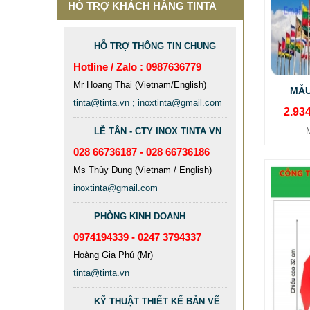
HỖ TRỢ KHÁCH HÀNG TINTA
HỖ TRỢ THÔNG TIN CHUNG
Hotline / Zalo : 0987636779
Mr Hoang Thai (Vietnam/English)
MẪU
tinta@tinta.vn ; inoxtinta@gmail.com
2.93
LỄ TÂN - CTY INOX TINTA VN
028 66736187 - 028 66736186
CỘT INOX 304 NÂNG HẠ
Ms Thùy Dung (Vietnam / English)
685.700 VNĐ
865.700 VNĐ
inoxtinta@gmail.com
Mẫu: COT INOX 304 SUS
PHÒNG KINH DOANH
0974194339 - 0247 3794337
Hoàng Gia Phú (Mr)
tinta@tinta.vn
KỸ THUẬT THIẾT KẾ BẢN VẼ