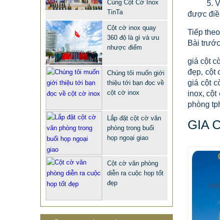
Cùng Cột Cờ Inox
5. Việc 
XE ĐẨY HÀNH LÝ SÂN BAY TẠI
TinTa
được điề
TPHCM THƯƠNG HIỆU TINTA
Cột cờ inox quay
Tiếp theo
9.577.900 VNĐ
9.757.900 VNĐ
360 độ là gì và ưu
Bài trước
nhược điểm
Mẫu: MAU XE DAY INOX 304 GIA RE
giá cột c
đẹp, cột 
Chúng tôi muốn giới
giá cột c
thiệu tới bạn đọc về
cột cờ inox
inox, cột
phòng tph
Lắp đặt cột cờ văn
GIA 
phòng trong buổi
họp ngoại giao
MẪU CỘT CỜ INOX ĐẸP GIÁ RẺ
Cột cờ văn phòng
diễn ra cuộc họp tốt
2.896.700 VNĐ
2.986.700 VNĐ
đẹp
Mẫu: MAU COT CO INOX 304