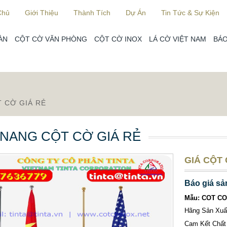
Chủ
Giới Thiệu
Thành Tích
Dự Án
Tin Tức & Sự Kiện
ÀN
CỘT CỜ VĂN PHÒNG
CỘT CỜ INOX
LÁ CỜ VIỆT NAM
BÁO
 CỜ GIÁ RẺ
NANG CỘT CỜ GIÁ RẺ
GIÁ CỘT
Báo giá sả
Mẫu: COT C
Hãng Sản Xu
Cam Kết Chất