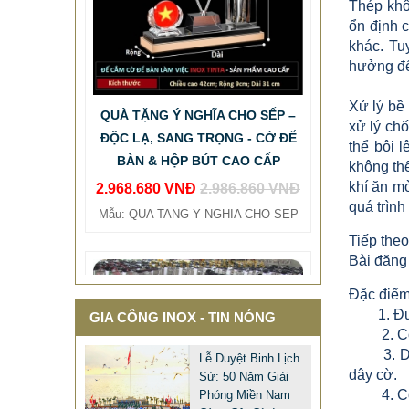
Thép khôn
ổn định c
khác. Tu
hưởng đế
QUÀ TẶNG Ý NGHĨA CHO SẾP –
ĐỘC LẠ, SANG TRỌNG - CỜ ĐỂ
Xử lý bề
xử lý chố
BÀN & HỘP BÚT CAO CẤP
thể bôi 
2.968.680 VNĐ
2.986.860 VNĐ
không thể
Mẫu: QUA TANG Y NGHIA CHO SEP
khí ăn mò
quá trình
Tiếp the
Bài đăng 
Đặc điểm 
1. Được 
GIA CÔNG INOX - TIN NÓNG
2. Cờ có 
3. Dây t
Lễ Duyệt Binh Lịch
dây cờ.
Sử: 50 Năm Giải
4. Cờ có
Phóng Miền Nam
MẪU XE ĐẨY INOX ĐẸP GIÁ RẺ -