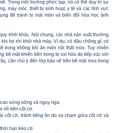
mẽ. Trong môi trường phức tạp, nó có thể duy trì sự
, máy móc, thiết bị sinh hoạt, y tế và các lĩnh vực
dụng để tránh bị mài mòn và biến đổi hóa học ảnh
uy trình khác. Nói chung, các nhà sản xuất thường
khi họ rời khỏi nhà máy. Ví dụ, có dầu chống gỉ, có
để trong không khí ăn mòn nội thất inox. Tuy nhiên
g bề mặt khiến bên trong bị oxi hóa do tiếp xúc với
vậy, cần chú ý đến lớp bảo vệ trên bề mặt inox trong
cao sừng sững và nguy nga.
rối trên cột cờ.
cột cờ, tránh tiếng ồn do va chạm giữa cột cờ và
thời hạn kéo cờ.