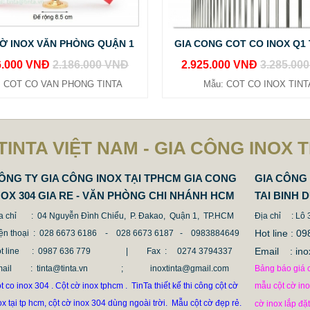
Ờ INOX VĂN PHÒNG QUẬN 1
GIA CONG COT CO INOX Q1
6.000 VNĐ
2.186.000 VNĐ
2.925.000 VNĐ
3.285.00
: COT CO VAN PHONG TINTA
Mẫu: COT CO INOX TINT
TINTA VIỆT NAM - GIA CÔNG INOX 
ÔNG TY GIA CÔNG INOX TẠI TPHCM GIA CONG
GIA CÔNG 
NOX 304 GIA RE - VĂN PHÒNG CHI NHÁNH HCM
TAI BINH 
a chỉ
: 04 Nguyễn Đình Chiểu, P. Đakao, Quận 1, TP.HCM
Địa chỉ
: Lô
Hot line :
ện thoại
: 028 6673 6186 - 028 6673 6187 -
0983884649
Email : 
t line
: 0987 636 779 | Fax :
0274 3794337
mail
: tinta@tinta.vn ; inoxtinta@gmail.com
Bảng báo giá c
t co inox 304 . Cột cờ inox tphcm . TinTa thiết kế thi công cột cờ
mẫu cột cờ in
ox tại tp hcm, cột cờ inox 304 dùng ngoài trời. Mẫu cột cờ đẹp rẻ.
cờ inox lắp đặ