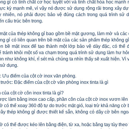
g gỉ có tính chất cơ học tuyệt vời và tính chất hóa học mạnh 
ực kỳ mạnh mẽ, vì vậy nó được sử dụng rộng rãi trong xây dựng
y nhiên, nó phải được bảo vệ đúng cách trong quá trình sử 
n cấu trúc bên trong.
 mặt của thép không gỉ bao gồm bề mặt gương, làm mờ và các q
ng gỉ có liên quan trên bề mặt của các sản phẩm thép không gỉ 
lên bề mặt inox để tạo thành một lớp bảo vệ dày đặc, có thể 
 tránh khỏi một số va chạm trong quá trình sử dụng làm hư hỏn
n như không khí, rỉ sét mà chúng ta nhìn thấy sẽ xuất hiện. Vì 
 sử dụng.
o: Ưu điểm của cột cờ inox văn phòng.
trước: Đặc điểm của cột cờ văn phòng inox tinta là gì
của cột cờ côn inox tinta là gì?
làm bằng inox cao cấp, phần côn của cột cờ inox vươn lên 
thể xoay 360 độ tự do trước mặt gió, loại trừ khả năng cờ bị 
hép không gỉ được thiết kế sẵn, không có dây cờ bên ngoài 
 thể được kéo lên bằng điện, từ xa, hoặc bằng tay tùy theo 