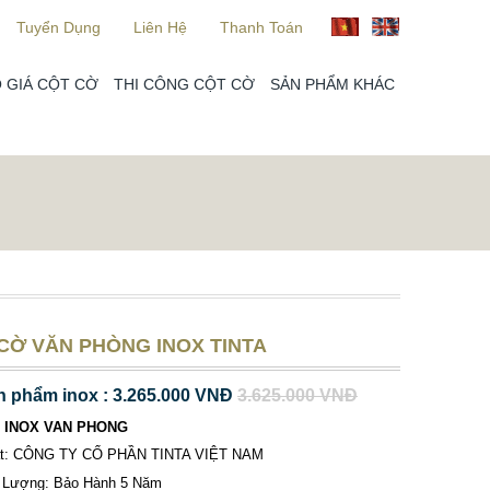
Tuyển Dụng
Liên Hệ
Thanh Toán
 GIÁ CỘT CỜ
THI CÔNG CỘT CỜ
SẢN PHẨM KHÁC
 CỜ VĂN PHÒNG INOX TINTA
n phẩm inox : 3.265.000 VNĐ
3.625.000 VNĐ
O INOX VAN PHONG
ất: CÔNG TY CỔ PHẦN TINTA VIỆT NAM
 Lượng: Bảo Hành 5 Năm