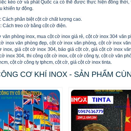
kéo cờ và phát Quốc ca có thể được thực hiện đồng thời, vi
u khiển tự động.
: Cách phân biệt cột cờ chất lượng cao.
: Cách treo cờ bằng cột cờ điện.
ờ văn phòng inox, mua cột cờ inox giá rẻ, cột cờ inox 304 văn 
cờ inox văn phòng đẹp, cột cờ inox văn phòng, cột cờ inox văn
ờ inox, giá cột cờ inox 304, báo giá cột cờ, giá cột cờ inox vă
 cờ inox 304, thi công cột cờ inox, cột cờ công ty, cột cờ văn p
cm, cột cờ công ty tphcm, cột cờ, giá cột cờ inox tinta.
CÔNG CƠ KHÍ INOX - SẢN PHẨM CÙ