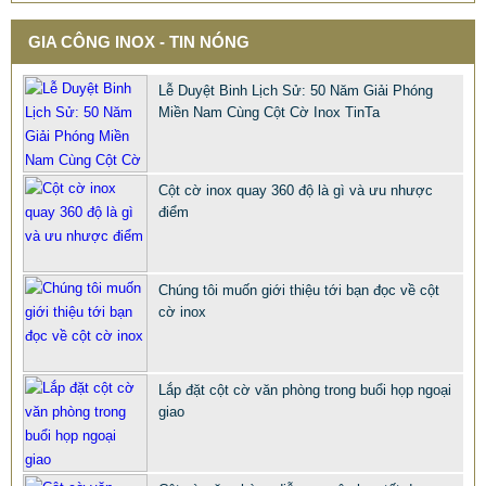
GIA CÔNG INOX - TIN NÓNG
Lễ Duyệt Binh Lịch Sử: 50 Năm Giải Phóng
Miền Nam Cùng Cột Cờ Inox TinTa
Cột cờ inox quay 360 độ là gì và ưu nhược
điểm
Chúng tôi muốn giới thiệu tới bạn đọc về cột
QUÀ TẶNG Ý NGHĨA CHO SẾP – ĐỘC LẠ, SANG TRỌNG -
cờ inox
CỜ ĐỂ BÀN & HỘP BÚT CAO CẤP
2.968.680 VNĐ
2.986.860 VNĐ
Lắp đặt cột cờ văn phòng trong buổi họp ngoại
Mẫu: QUA TANG Y NGHIA CHO SEP
giao