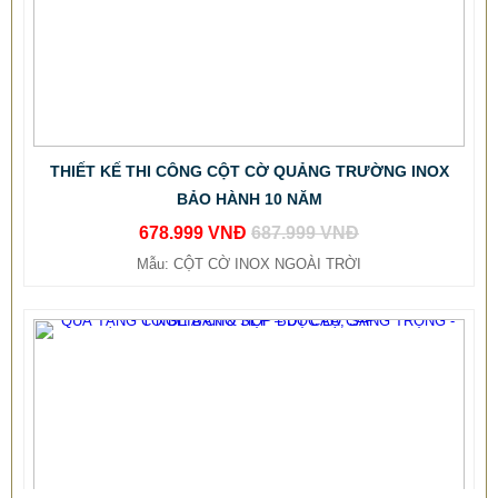
THIẾT KẾ THI CÔNG CỘT CỜ QUẢNG TRƯỜNG INOX
BẢO HÀNH 10 NĂM
678.999 VNĐ
687.999 VNĐ
Mẫu: CỘT CỜ INOX NGOÀI TRỜI