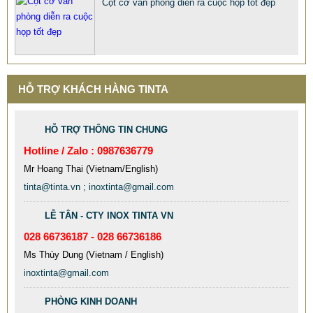
Cột cờ văn phòng diễn ra cuộc họp tốt đẹp
HỖ TRỢ KHÁCH HÀNG TINTA
HỖ TRỢ THÔNG TIN CHUNG
Hotline / Zalo : 0987636779
Mr Hoang Thai (Vietnam/English)
tinta@tinta.vn ; inoxtinta@gmail.com
LỄ TÂN - CTY INOX TINTA VN
028 66736187 - 028 66736186
Ms Thùy Dung (Vietnam / English)
inoxtinta@gmail.com
PHÒNG KINH DOANH
MẪU XE ĐẨY INOX ĐẸP GIÁ RẺ - XE ĐẨY HÀNH LÝ SÂN