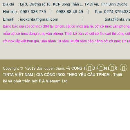
Địa chỉ
: Lô 3, Đường số 10, KCN Sóng Thần 1, TP Dĩ An, Tỉnh Bình Duong.
Hot line : 0987 636 779 | 0983 88 46 49 |
Fax: 0274.379433
Email : inoxtinta@gmail.com | tinta@tinta.vn
Bảng báo giá cột cờ inox 304 tại tphcm, cột cờ inox giá rẻ, cột cờ inox văn phòng
mẫu cột cờ inox dùng
trong
văn phòng.
Thiết kế bản vẽ cột cờ file cad thi công cột
cờ inox lắp đặt trọn gói. Bảo hành 10 năm. Mười năm bảo hành cột cờ inox TinTa
Copyright © 7-2019 Bản quyền thuộc về
CÔNG TY CỔ PHẦN INOX
TINTA VIỆT NAM
|
GIA CÔNG INOX THEO YÊU CẦU TPHCM - Thiết
kế và phát triển bởi
P.A Vietnam Ltd
CỘT INOX 304 NÂNG HẠ
685.700 VNĐ
865.700 VNĐ
Mẫu: COT INOX 304 SUS