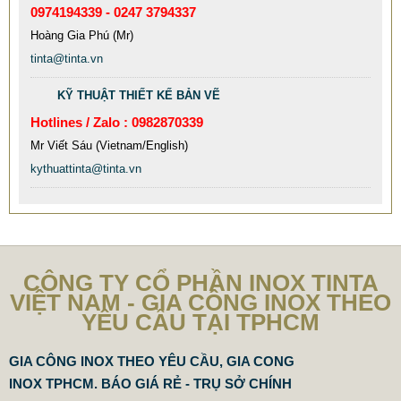
0974194339 - 0247 3794337
BAY TẠI TPHCM THƯƠNG HIỆU TINTA
Hoàng Gia Phú (Mr)
9.577.900 VNĐ
9.757.900 VNĐ
tinta@tinta.vn
Mẫu: MAU XE DAY INOX 304 GIA RE
KỸ THUẬT THIẾT KẾ BẢN VẼ
Hotlines / Zalo : 0982870339
Mr Viết Sáu (Vietnam/English)
kythuattinta@tinta.vn
CÔNG TY CỔ PHẦN INOX TINTA
VIỆT NAM - GIA CÔNG INOX THEO
YÊU CẦU TẠI TPHCM
GIA CÔNG INOX THEO YÊU CẦU, GIA CONG
INOX TPHCM. BÁO GIÁ RẺ - TRỤ SỞ CHÍNH