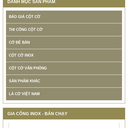
DANH MỤC SẢN PHẨM
BÁO GIÁ CỘT CỜ
THI CÔNG CỘT CỜ
CỜ ĐỂ BÀN
CỘT CỜ INOX
CỘT CỜ VĂN PHÒNG
SẢN PHẨM KHÁC
LÁ CỜ VIỆT NAM
GIA CÔNG INOX - BÁN CHẠY