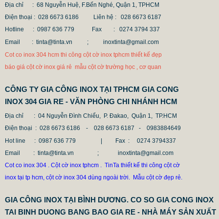
Địa chỉ : 68 Nguyễn Huệ, F.Bến Nghé, Quận 1, TPHCM
Điện thoại : 028 6673 6186
Liên hệ : 028 6673 6187
Hotline : 0987 636 779 Fax
: 0274 3794 337
Email : tinta@tinta.vn ;
inoxtinta@gmail.com
Cot co inox 304 hcm thi công cột cờ inox tphcm thiết kế đẹp
báo giá cột cờ inox giá rẻ mẫu cột cờ trường học , cơ quan
MẪU CỘT CỜ INOX ĐẸP GIÁ RẺ
CÔNG TY GIA CÔNG INOX TẠI TPHCM GIA CONG
2.896.700 VNĐ
2.986.700 VNĐ
INOX 304 GIA RE - VĂN PHÒNG CHI NHÁNH HCM
Mẫu: MAU COT CO INOX 304
Địa chỉ
: 04 Nguyễn Đình Chiểu, P. Đakao, Quận 1, TP.HCM
Điện thoại
: 028 6673 6186 - 028 6673 6187 -
0983884649
Hot line
: 0987 636 779 | Fax :
0274 3794337
Email
: tinta@tinta.vn ; inoxtinta@gmail.com
Cot co inox 304 . Cột cờ inox tphcm . TinTa thiết kế thi công cột cờ
inox tại tp hcm, cột cờ inox 304 dùng ngoài trời. Mẫu cột cờ đẹp rẻ.
GIA CÔNG INOX TẠI BÌNH DƯƠNG. CO SO GIA CONG INOX
TAI BINH DUONG BANG BAO GIA RE - NHÀ MÁY SẢN XUẤT