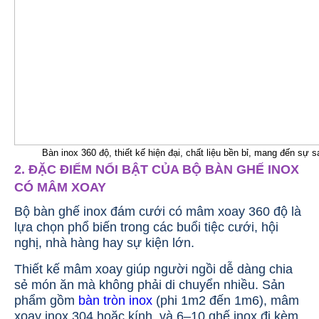
Bàn inox 360 độ, thiết kế hiện đại, chất liệu bền bỉ, mang đến sự 
2. ĐẶC ĐIỂM NỔI BẬT CỦA BỘ BÀN GHẾ INOX
CÓ MÂM XOAY
Bộ bàn ghế inox đám cưới có mâm xoay 360 độ là
lựa chọn phổ biến trong các buổi tiệc cưới, hội
nghị, nhà hàng hay sự kiện lớn.
Thiết kế mâm xoay giúp người ngồi dễ dàng chia
sẻ món ăn mà không phải di chuyển nhiều. Sản
phẩm gồm
bàn tròn inox
(phi 1m2 đến 1m6), mâm
xoay inox 304 hoặc kính, và 6–10 ghế inox đi kèm.