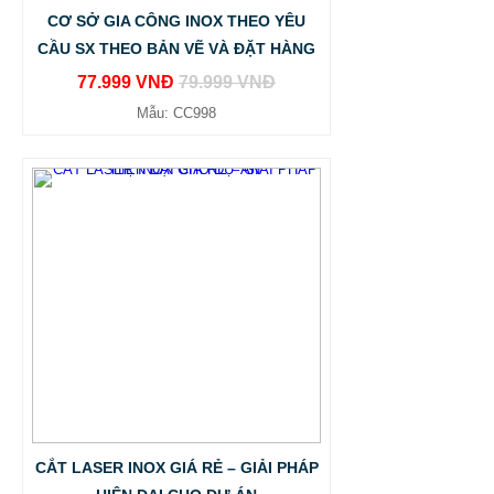
CƠ SỞ GIA CÔNG INOX THEO YÊU
CẦU SX THEO BẢN VẼ VÀ ĐẶT HÀNG
77.999 VNĐ
79.999 VNĐ
Mẫu: CC998
CẮT LASER INOX GIÁ RẺ – GIẢI PHÁP