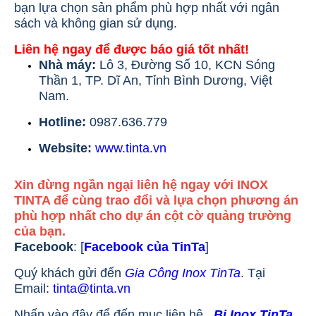
bạn lựa chọn sản phẩm phù hợp nhất với ngân
sách và không gian sử dụng.
Liên hệ ngay để được báo giá tốt nhất!
Nhà máy:
Lô 3, Đường Số 10, KCN Sóng
Thần 1, TP. Dĩ An, Tỉnh Bình Dương, Việt
Nam.
Hotline:
0987.636.779
Website:
www.tinta.vn
Xin đừng ngần ngại liên hệ ngay với INOX
TINTA để cùng trao đổi và lựa chọn phương án
phù hợp nhất cho dự án cột cờ quảng trường
của bạn.
Facebook
: [
Facebook của TinTa
]
Quý khách gửi đến
Gia Công Inox TinTa
. Tại
Email:
tinta@tinta.vn
Nhấn vào đây để đến mục liên hệ.
Bi Inox TinTa
.