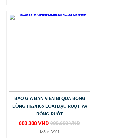
BÁO GIÁ BÁN VIÊN BI QUẢ BÓNG
ĐỒNG H62/H65 LOẠI ĐẶC RUỘT VÀ
RỖNG RUỘT
888.888 VNĐ
999.999 VNĐ
Mẫu: B901