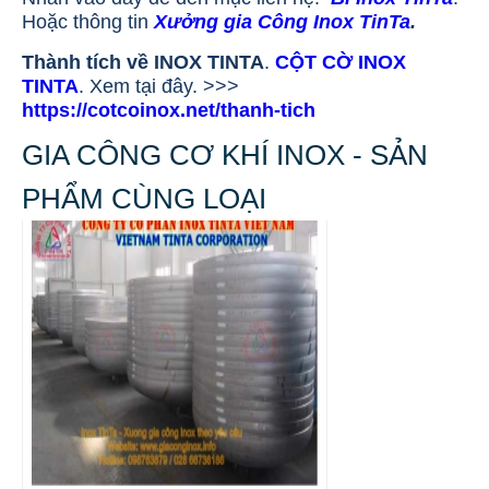
Hoặc thông tin
Xưởng gia Công Inox TinTa
.
Thành tích về INOX TINTA
.
CỘT CỜ INOX
TINTA
. Xem tại đây. >>>
https://cotcoinox.net/thanh-tich
GIA CÔNG CƠ KHÍ INOX - SẢN
PHẨM CÙNG LOẠI