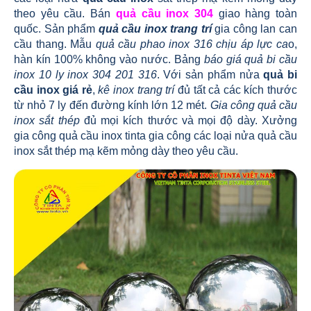
theo yêu cầu. Bán
quả cầu inox 304
giao hàng toàn
quốc. Sản phẩm
quả cầu inox trang trí
gia công lan can
cầu thang. Mẫu
quả cầu phao inox 316 chịu áp lực ca
o,
hàn kín 100% không vào nước. Bảng
báo giá quả bi cầu
inox 10 ly inox 304 201 316
. Với sản phẩm nửa
quả bi
cầu inox giá rẻ
,
kê inox trang trí
đủ tất cả các kích thước
từ nhỏ 7 ly đến đường kính lớn 12 mét.
Gia công quả cầu
inox sắt thép
đủ mọi kích thước và mọi độ dày. Xưởng
gia công quả cầu inox tinta gia công các loại nửa quả cầu
inox sắt thép mạ kẽm mỏng dày theo yêu cầu.