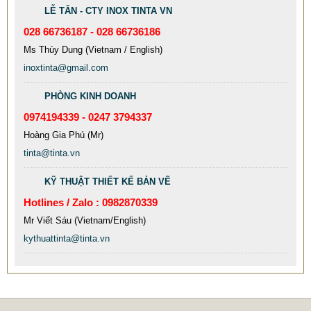
LỄ TÂN - CTY INOX TINTA VN
028 66736187 - 028 66736186
Ms Thùy Dung (Vietnam / English)
MẪU XE ĐẨY INOX ĐẸP GIÁ RẺ - XE ĐẨY HÀNH LÝ SÂN
inoxtinta@gmail.com
BAY TẠI TPHCM THƯƠNG HIỆU TINTA
PHÒNG KINH DOANH
9.577.900 VNĐ
9.757.900 VNĐ
0974194339 - 0247 3794337
Mẫu: MAU XE DAY INOX 304 GIA RE
Hoàng Gia Phú (Mr)
tinta@tinta.vn
KỸ THUẬT THIẾT KẾ BẢN VẼ
Hotlines / Zalo : 0982870339
Mr Viết Sáu (Vietnam/English)
kythuattinta@tinta.vn