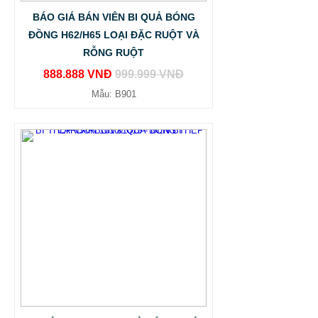
BÁO GIÁ BÁN VIÊN BI QUẢ BÓNG
ĐỒNG H62/H65 LOẠI ĐẶC RUỘT VÀ
RỖNG RUỘT
888.888 VNĐ
999.999 VNĐ
Mẫu: B901