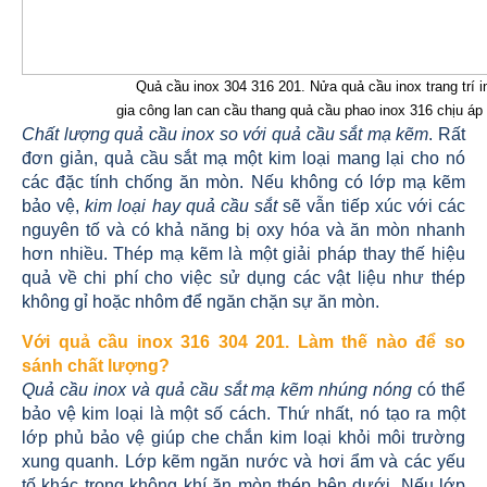
Quả cầu inox 304 316 201. Nửa quả cầu inox trang trí i
gia công lan can cầu thang quả cầu phao inox 316 chịu á
Chất lượng quả cầu inox so với quả cầu sắt mạ kẽm
. Rất
đơn giản, quả cầu sắt mạ một kim loại mang lại cho nó
các đặc tính chống ăn mòn. Nếu không có lớp mạ kẽm
bảo vệ,
kim loại hay quả cầu sắt
sẽ vẫn tiếp xúc với các
nguyên tố và có khả năng bị oxy hóa và ăn mòn nhanh
hơn nhiều. Thép mạ kẽm là một giải pháp thay thế hiệu
quả về chi phí cho việc sử dụng các vật liệu như thép
không gỉ hoặc nhôm để ngăn chặn sự ăn mòn.
Với quả cầu inox 316 304 201. Làm thế nào để so
sánh chất lượng?
Quả cầu inox và quả cầu sắt mạ kẽm nhúng nóng
có thể
bảo vệ kim loại là một số cách. Thứ nhất, nó tạo ra một
lớp phủ bảo vệ giúp che chắn kim loại khỏi môi trường
xung quanh. Lớp kẽm ngăn nước và hơi ẩm và các yếu
tố khác trong không khí ăn mòn thép bên dưới. Nếu lớp