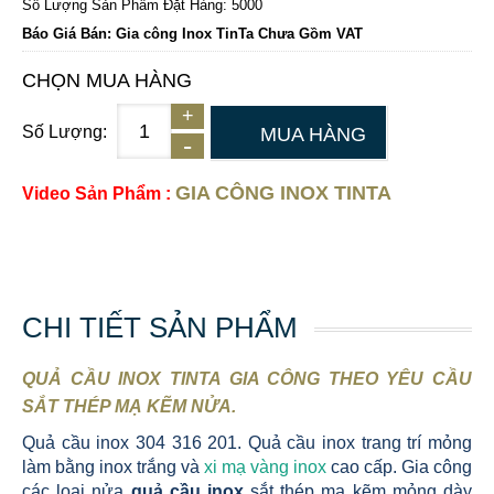
Số Lượng Sản Phẩm Đặt Hàng: 5000
Báo Giá Bán: Gia công Inox TinTa Chưa Gồm VAT
CHỌN MUA HÀNG
Số Lượng:
MUA HÀNG
GIA CÔNG INOX TINTA
Video Sản Phẩm :
CHI TIẾT SẢN PHẨM
QUẢ CẦU INOX TINTA GIA CÔNG THEO YÊU CẦU
SẮT THÉP MẠ KẼM NỬA
.
Quả cầu inox 304 316 201. Quả cầu inox trang trí mỏng
làm bằng inox trắng và
xi mạ vàng inox
cao cấp. Gia công
các loại nửa
quả cầu inox
sắt thép mạ kẽm mỏng dày