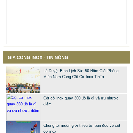
GIA CÔNG INOX - TIN NÓNG
Lễ Duyệt Binh Lịch Sử: 50 Năm Giải Phóng
Miền Nam Cùng Cột Cờ Inox TinTa
Cột cờ inox quay 360 độ là gì và ưu nhược
điểm
QUÀ TẶNG Ý NGHĨA CHO SẾP – ĐỘC LẠ, SANG TRỌNG -
CỜ ĐỂ BÀN & HỘP BÚT CAO CẤP
Chúng tôi muốn giới thiệu tới bạn đọc về cột
2.968.680 VNĐ
2.986.860 VNĐ
cờ inox