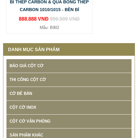
BI THÉP CARBON & QUẢ BÓNG THÉP
CARBON 1010/1015 - BỀN BỈ
888.888 VNĐ
999.999 VNĐ
Mẫu: B902
DANH MỤC SẢN PHẨM
BÁO GIÁ CỘT CỜ
THI CÔNG CỘT CỜ
CỜ ĐỂ BÀN
CỘT CỜ INOX
CỘT CỜ VĂN PHÒNG
SẢN PHẨM KHÁC