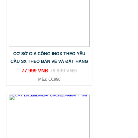
CƠ SỞ GIA CÔNG INOX THEO YÊU
CẦU SX THEO BẢN VẼ VÀ ĐẶT HÀNG
77.999 VNĐ
79.999 VNĐ
Mẫu: CC998