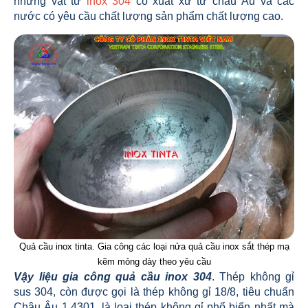
những vật tư
inox 304
có xuất xứ từ châu Âu và các
nước có yêu cầu chất lượng sản phẩm chất lượng cao.
Quả cầu inox tinta. Gia công các loại nửa quả cầu inox sắt thép mạ
kẽm mỏng dày theo yêu cầu
Vậy liệu gia công quả cầu inox 304
. Thép không gỉ
sus 304, còn được gọi là thép không gỉ 18/8, tiêu chuẩn
Châu Âu 1.4301, là loại thép không gỉ phổ biến nhất mà