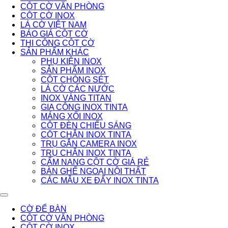
CỘT CỜ VĂN PHÒNG
CỘT CỜ INOX
LÁ CỜ VIỆT NAM
BÁO GIÁ CỘT CỜ
THI CÔNG CỘT CỜ
SẢN PHẨM KHÁC
PHỤ KIỆN INOX
SẢN PHẨM INOX
CỘT CHÓNG SÉT
LÁ CỜ CÁC NƯỚC
INOX VÀNG TITAN
GIA CÔNG INOX TINTA
MÁNG XỐI INOX
CỘT ĐÈN CHIẾU SÁNG
CỘT CHẮN INOX TINTA
TRỤ GẮN CAMERA INOX
TRỤ CHẮN INOX TINTA
CẨM NANG CỘT CỜ GIÁ RẺ
BÀN GHẾ NGOẠI NỘI THẤT
CÁC MẪU XE ĐẨY INOX TINTA
CỜ ĐỂ BÀN
CỘT CỜ VĂN PHÒNG
CỘT CỜ INOX