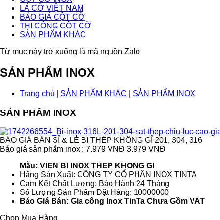
LÁ CỜ VIỆT NAM
BÁO GIÁ CỘT CỜ
THI CÔNG CỘT CỜ
SẢN PHẨM KHÁC
Từ mục này trở xuống là mã nguồn Zalo
SẢN PHẨM INOX
Trang chủ
|
SẢN PHẨM KHÁC
|
SẢN PHẨM INOX
SẢN PHẨM INOX
BÁO GIÁ BÁN SỈ & LẺ BI THÉP KHÔNG GỈ 201, 304, 316
Báo giá sản phẩm inox : 7.979 VNĐ
3.979 VNĐ
Mẫu: VIEN BI INOX THEP KHONG GI
Hãng Sản Xuất: CÔNG TY CỔ PHẦN INOX TINTA
Cam Kết Chất Lượng: Bảo Hành 24 Tháng
Số Lượng Sản Phẩm Đặt Hàng: 10000000
Báo Giá Bán: Gia công Inox TinTa Chưa Gồm VAT
Chọn Mua Hàng