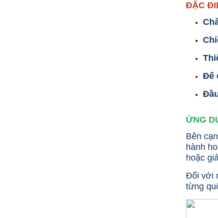
ĐẶC ĐI
Chấ
Chi
Thi
Đế 
Đầu
ỨNG DỤ
Bên cạn
hành hoặ
hoặc giả
Đối với
từng quố
CỘT INOX 304 NÂNG HẠ
685.700 VNĐ
865.700 VNĐ