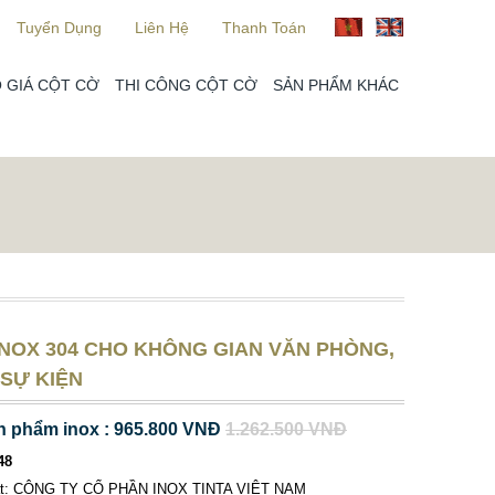
Tuyển Dụng
Liên Hệ
Thanh Toán
 GIÁ CỘT CỜ
THI CÔNG CỘT CỜ
SẢN PHẨM KHÁC
INOX 304 CHO KHÔNG GIAN VĂN PHÒNG,
 SỰ KIỆN
n phẩm inox : 965.800 VNĐ
1.262.500 VNĐ
48
ất: CÔNG TY CỔ PHẦN INOX TINTA VIỆT NAM