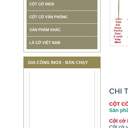
CỘT CỜ INOX
CỘT CỜ VĂN PHÒNG
SẢN PHẨM KHÁC
LÁ CỜ VIỆT NAM
GIA CÔNG INOX - BÁN CHẠY
CHI 
CỘT CỜ
Sản phẩ
Cột cờ 
THIẾT KẾ THI CÔNG CỘT CỜ
Cột cờ v