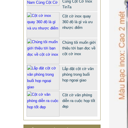
Cùng Cột Cờ Inox
TinTa
Cột cờ inox quay
360 độ là gì và ưu
nhược điểm
Chúng tôi muốn giới
thiệu tới bạn đọc về
cột cờ inox
QUÀ TẶNG Ý NGHĨA CHO SẾP –
Lắp đặt cột cờ văn
ĐỘC LẠ, SANG TRỌNG - CỜ ĐỂ
phòng trong buổi
BÀN & HỘP BÚT CAO CẤP
họp ngoại giao
2.968.680 VNĐ
2.986.860 VNĐ
Mẫu: QUA TANG Y NGHIA CHO SEP
Cột cờ văn phòng
diễn ra cuộc họp tốt
đẹp