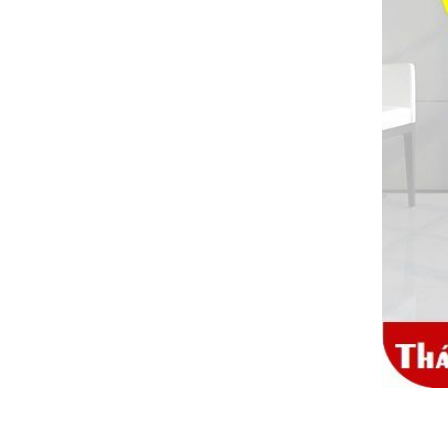
MẪU CỘT CỜ INOX ĐẸP GIÁ RẺ
2.896.700 VNĐ
2.986.700 VNĐ
Mẫu: MAU COT CO INOX 304