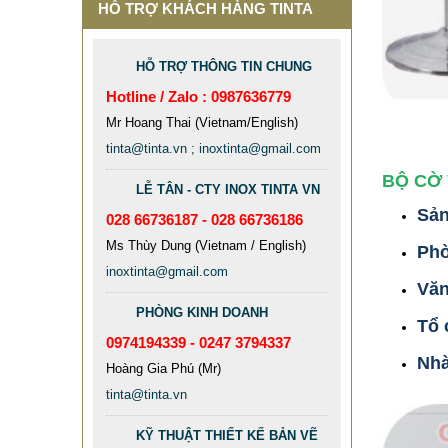
HỖ TRỢ KHÁCH HÀNG TINTA
HỖ TRỢ THÔNG TIN CHUNG
Hotline / Zalo : 0987636779
Mr Hoang Thai (Vietnam/English)
tinta@tinta.vn ; inoxtinta@gmail.com
BỘ CỜ 
LỄ TÂN - CTY INOX TINTA VN
Sản
028 66736187 - 028 66736186
Ms Thùy Dung (Vietnam / English)
Ph
inoxtinta@gmail.com
Văn
PHÒNG KINH DOANH
Tổ 
0974194339 - 0247 3794337
Nhà
Hoàng Gia Phú (Mr)
tinta@tinta.vn
KỸ THUẬT THIẾT KẾ BẢN VẼ