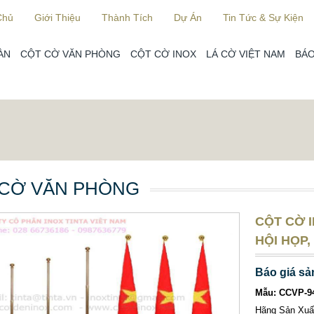
Chủ
Giới Thiệu
Thành Tích
Dự Án
Tin Tức & Sự Kiện
ÀN
CỘT CỜ VĂN PHÒNG
CỘT CỜ INOX
LÁ CỜ VIỆT NAM
BÁO
 CỜ VĂN PHÒNG
CỘT CỜ 
HỘI HỌP,
Báo giá sả
Mẫu: CCVP-9
Hãng Sản Xu