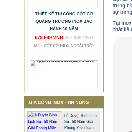
QUẢNG TRƯỜNG INOX BẢO
trưng bà
HÀNH 10 NĂM
sự trang
678.999 VNĐ
687.999 VNĐ
Tại Ino
Mẫu: CỘT CỜ INOX NGOÀI TRỜI
chất liệ
GIA CÔNG INOX - TIN NÓNG
Lễ Duyệt Binh Lịch
Sử: 50 Năm Giải
Phóng Miền Nam