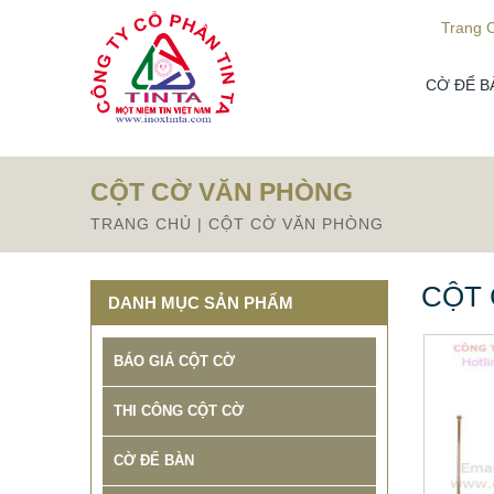
Từ mục này trở xuống là mã nguồn Zalo
Trang 
CỜ ĐỂ B
CỘT CỜ VĂN PHÒNG
TRANG CHỦ
|
CỘT CỜ VĂN PHÒNG
CỘT
DANH MỤC SẢN PHẨM
BÁO GIÁ CỘT CỜ
THI CÔNG CỘT CỜ
CỜ ĐỂ BÀN