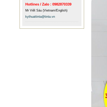
MẪU XE ĐẨY INOX ĐẸP GIÁ RẺ -
Hotlines / Zalo : 0982870339
XE ĐẨY HÀNH LÝ SÂN BAY TẠI
Mr Viết Sáu (Vietnam/English)
TPHCM THƯƠNG HIỆU TINTA
kythuattinta@tinta.vn
9.577.900 VNĐ
9.757.900 VNĐ
Mẫu: MAU XE DAY INOX 304 GIA RE