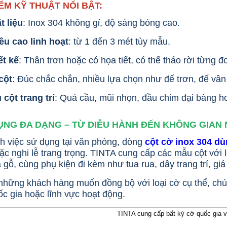
ỂM KỸ THUẬT NỔI BẬT:
t liệu
: Inox 304 không gỉ, độ sáng bóng cao.
ều cao linh hoạt
: từ 1 đến 3 mét tùy mẫu.
ết kế
: Thân trơn hoặc có họa tiết, có thể tháo rời từng đo
cột
: Đúc chắc chắn, nhiều lựa chọn như đế trơn, đế vâ
 cột trang trí
: Quả cầu, mũi nhọn, đầu chim đại bàng ho
NG ĐA DẠNG – TỪ DIỄU HÀNH ĐẾN KHÔNG GIAN N
h việc sử dụng tại văn phòng, dòng
cột cờ inox 304 dù
c nghi lễ trang trọng. TINTA cung cấp các mẫu cột với lớ
 gỗ, cùng phụ kiện đi kèm như tua rua, dây trang trí, giá
 những khách hàng muốn đồng bộ với loại cờ cụ thể, chún
c gia hoặc lĩnh vực hoạt động.