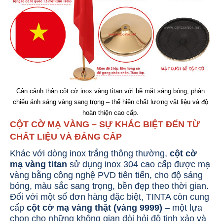
Cận cảnh thân cột cờ inox vàng titan với bề mặt sáng bóng, phản
chiếu ánh sáng vàng sang trọng – thể hiện chất lượng vật liệu và độ
hoàn thiện cao cấp.
CỘT CỜ MẠ VÀNG – SỰ KHÁC BIỆT ĐẾN TỪ
CHẤT LIỆU VÀ ĐẲNG CẤP
Khác với dòng inox trắng thông thường,
cột cờ
mạ vàng titan
sử dụng inox 304 cao cấp được mạ
vàng bằng công nghệ PVD tiên tiến, cho độ sáng
bóng, màu sắc sang trọng, bền đẹp theo thời gian.
Đối với một số đơn hàng đặc biệt, TINTA còn cung
cấp
cột cờ mạ vàng thật (vàng 9999)
– một lựa
chọn cho những không gian đòi hỏi độ tinh xảo và