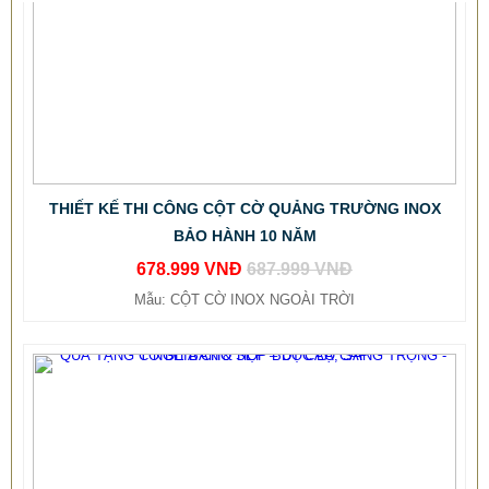
THIẾT KẾ THI CÔNG CỘT CỜ QUẢNG TRƯỜNG INOX
BẢO HÀNH 10 NĂM
678.999 VNĐ
687.999 VNĐ
Mẫu: CỘT CỜ INOX NGOÀI TRỜI