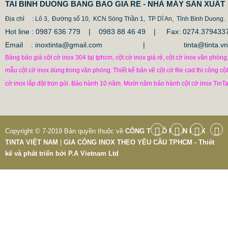
TAI BINH DUONG BANG BAO GIA RE - NHÀ MÁY SẢN XUẤT
Địa chỉ
: Lô 3, Đường số 10, KCN Sóng Thần 1, TP Dĩ An, Tỉnh Bình Duong.
Hot line : 0987 636 779 | 0983 88 46 49 |
Fax: 0274.379433
Email : inoxtinta@gmail.com | tinta@tinta.vn
Bảng báo giá cột cờ inox 304 tại tphcm, cột cờ inox giá rẻ, cột cờ inox văn phòng
mẫu cột cờ inox dùng
trong
văn phòng.
Thiết kế bản vẽ cột cờ file cad thi công cột
cờ inox lắp đặt trọn gói. Bảo hành 10 năm. Mười năm bảo hành cột cờ inox TinTa
Copyright © 7-2019 Bản quyền thuộc về
CÔNG TY CỔ PHẦN INOX
TINTA VIỆT NAM
|
GIA CÔNG INOX THEO YÊU CẦU TPHCM - Thiết
kế và phát triển bởi
P.A Vietnam Ltd
CỘT INOX 304 NÂNG HẠ
685.700 VNĐ
865.700 VNĐ
Mẫu: COT INOX 304 SUS