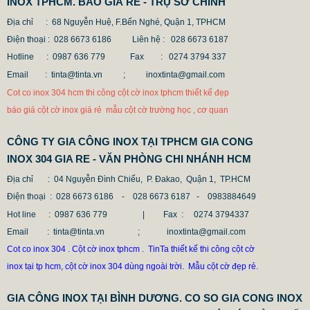
INOX TPHCM. BÁO GIÁ RẺ - TRỤ SỞ CHÍNH
Địa chỉ : 68 Nguyễn Huệ, F.Bến Nghé, Quận 1, TPHCM
Điện thoại : 028 6673 6186
Liên hệ : 028 6673 6187
Hotline : 0987 636 779 Fax
: 0274 3794 337
Email : tinta@tinta.vn ;
inoxtinta@gmail.com
Cot co inox 304 hcm thi công cột cờ inox tphcm thiết kế đẹp
báo giá cột cờ inox giá rẻ mẫu cột cờ trường học , cơ quan
MẪU CỘT CỜ INOX ĐẸP GIÁ RẺ
CÔNG TY GIA CÔNG INOX TẠI TPHCM GIA CONG
INOX 304 GIA RE - VĂN PHÒNG CHI NHÁNH HCM
2.896.700 VNĐ
2.986.700 VNĐ
Địa chỉ
: 04 Nguyễn Đình Chiểu, P. Đakao, Quận 1, TP.HCM
Mẫu: MAU COT CO INOX 304
Điện thoại
: 028 6673 6186 - 028 6673 6187 -
0983884649
Hot line
: 0987 636 779 | Fax :
0274 3794337
Email
: tinta@tinta.vn ; inoxtinta@gmail.com
Cot co inox 304 . Cột cờ inox tphcm . TinTa thiết kế thi công cột cờ
inox tại tp hcm, cột cờ inox 304 dùng ngoài trời. Mẫu cột cờ đẹp rẻ.
GIA CÔNG INOX TẠI BÌNH DƯƠNG. CO SO GIA CONG INOX