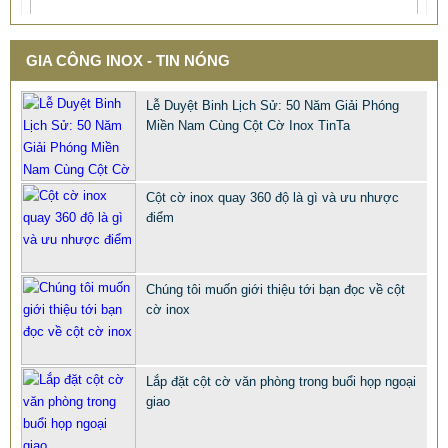
GIA CÔNG INOX - TIN NÓNG
Lễ Duyệt Binh Lịch Sử: 50 Năm Giải Phóng
Miền Nam Cùng Cột Cờ Inox TinTa
Cột cờ inox quay 360 độ là gì và ưu nhược
điểm
Chúng tôi muốn giới thiệu tới bạn đọc về cột
cờ inox
QUÀ TẶNG Ý NGHĨA CHO SẾP – ĐỘC LẠ, SANG TRỌNG -
CỜ ĐỂ BÀN & HỘP BÚT CAO CẤP
2.968.680 VNĐ
2.986.860 VNĐ
Lắp đặt cột cờ văn phòng trong buổi họp ngoại
Mẫu: QUA TANG Y NGHIA CHO SEP
giao