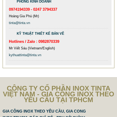
PHÒNG KINH DOANH
0974194339 - 0247 3794337
MẪU XE ĐẨY INOX ĐẸP GIÁ RẺ - XE ĐẨY HÀNH LÝ SÂN
BAY TẠI TPHCM THƯƠNG HIỆU TINTA
Hoàng Gia Phú (Mr)
tinta@tinta.vn
9.577.900 VNĐ
9.757.900 VNĐ
Mẫu: MAU XE DAY INOX 304 GIA RE
KỸ THUẬT THIẾT KẾ BẢN VẼ
Hotlines / Zalo : 0982870339
Mr Viết Sáu (Vietnam/English)
kythuattinta@tinta.vn
CÔNG TY CỔ PHẦN INOX TINTA
VIỆT NAM - GIA CÔNG INOX THEO
YÊU CẦU TẠI TPHCM
GIA CÔNG INOX THEO YÊU CẦU, GIA CONG