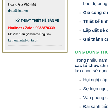
bảo độ bóng 
Hoàng Gia Phú (Mr)
tinta@tinta.vn
Gia công c
KỸ THUẬT THIẾT KẾ BẢN VẼ
Thiết kế ti
Hotlines / Zalo : 0982870339
Lắp đặt dễ d
Mr Viết Sáu (Vietnam/English)
Giá thành c
kythuattinta@tinta.vn
ỨNG DỤNG THỰ
Trong nhiều năm
các tổ chức chí
lựa chọn sử dụng
Hội nghị cấp
Sự kiện ngoạ
Văn phòng cô
Đại sảnh tiếp
MẪU XE ĐẨY INOX ĐẸP GIÁ RẺ -