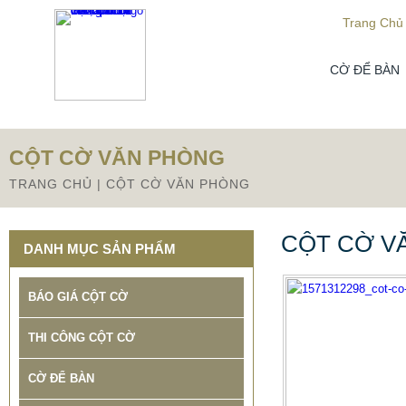
Từ mục này trở xuống là mã nguồn Zalo
Trang Chủ
CỜ ĐỂ BÀN
CỘT CỜ VĂN PHÒNG
TRANG CHỦ
|
CỘT CỜ VĂN PHÒNG
CỘT CỜ V
DANH MỤC SẢN PHẨM
BÁO GIÁ CỘT CỜ
THI CÔNG CỘT CỜ
CỜ ĐỂ BÀN