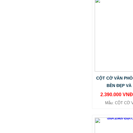
Mẫu: 4002 BAN CO TO QUOC TAI DA
NANG GIA RE CHAT LUONG CAO
CAP
CỘT CỜ VĂN PHÒ
BỀN ĐẸP VÀ
2.390.000 VN
Mẫu: CỘT CỜ 