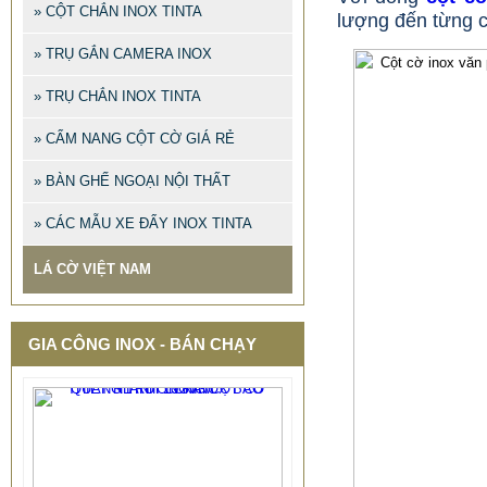
» CỘT CHẮN INOX TINTA
lượng đến từng ch
» TRỤ GẮN CAMERA INOX
» TRỤ CHẮN INOX TINTA
» CẨM NANG CỘT CỜ GIÁ RẺ
» BÀN GHẾ NGOẠI NỘI THẤT
» CÁC MẪU XE ĐẨY INOX TINTA
LÁ CỜ VIỆT NAM
GIA CÔNG INOX - BÁN CHẠY