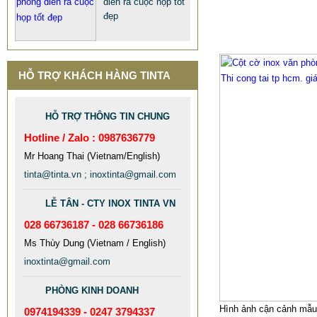
diễn ra cuộc họp tốt
đẹp
HỖ TRỢ KHÁCH HÀNG TINTA
HỖ TRỢ THÔNG TIN CHUNG
Hotline / Zalo : 0987636779
QUÀ TẶNG Ý NGHĨA CHO SẾP –
Mr Hoang Thai (Vietnam/English)
ĐỘC LẠ, SANG TRỌNG - CỜ ĐỂ
tinta@tinta.vn ; inoxtinta@gmail.com
BÀN & HỘP BÚT CAO CẤP
LỄ TÂN - CTY INOX TINTA VN
2.968.680 VNĐ
2.986.860 VNĐ
028 66736187 - 028 66736186
Mẫu: QUA TANG Y NGHIA CHO SEP
Ms Thùy Dung (Vietnam / English)
inoxtinta@gmail.com
PHÒNG KINH DOANH
Hình ảnh cận cảnh mẫu 
0974194339 - 0247 3794337