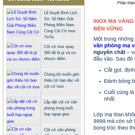
QUẢNG TRƯỜNG INOX BẢO
Phần thân 
HÀNH 10 NĂM
Lễ Duyệt Binh Lịch
678.999 VNĐ
687.999 VNĐ
Sử: 50 Năm Giải
INOX MẠ VÀNG
Phóng Miền Nam
Mẫu: CỘT CỜ INOX NGOÀI TRỜI
BỀN VỮNG
Cùng Cột Cờ Inox
TinTa
Một trong những 
văn phòng mạ v
Cột cờ inox quay
nguyên chất
– v
360 độ là gì và ưu
đầu vào. Sau đó t
nhược điểm
Cắt gọt, định
Chúng tôi muốn giới
thiệu tới bạn đọc về
Đánh bóng b
cột cờ inox
Cuối cùng l
nhất
Lắp đặt cột cờ văn
phòng trong buổi
Lớp mạ titan kh
họp ngoại giao
9999 mà còn sở
bong tróc theo th
Cột cờ văn phòng