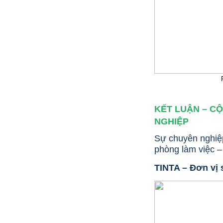
KẾT LUẬN – C
NGHIỆP
Sự chuyên nghiệp
phòng làm việc 
CHÂN BÀN ĂN INOX MẠ VÀNG
TINTA – Đơn vị 
PVD TIÊU CHUẨN CAO BÁO GIÁ
PHÙ HỢP
0 VNĐ
Mẫu: CHAN BAN AN INOX MA VANG