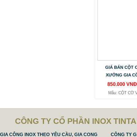
CỘT CỜ INOX VĂN PHÒNG GIÁ
BAO NHIÊU
GIÁ BÁN CỘT C
869.000 VNĐ
968.000 VNĐ
XƯỞNG GIA C
Mẫu: COT CO INOX GIA BAO NHIEU -
850.000 VN
GOI NGAY 0987636779
Mẫu: CỘT CỜ 
CÔNG TY CỔ PHẦN INOX TINTA
GIA CÔNG INOX THEO YÊU CẦU, GIA CONG
CÔNG TY G