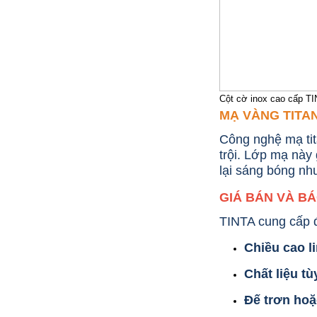
Cột cờ inox cao cấp TI
MẠ VÀNG TITAN
Công nghệ mạ tit
trội. Lớp mạ này
lại sáng bóng n
GIÁ BÁN VÀ B
TINTA cung cấp đ
Chiều cao l
Chất liệu t
CỘT INOX 304 NÂNG HẠ
Đế trơn hoặ
685.700 VNĐ
865.700 VNĐ