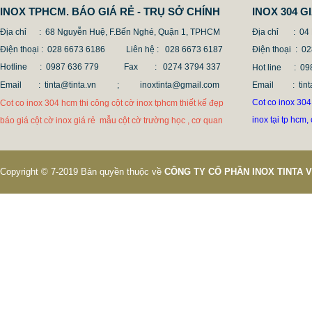
INOX TPHCM. BÁO GIÁ RẺ - TRỤ SỞ CHÍNH
INOX 304 
Địa chỉ : 68 Nguyễn Huệ, F.Bến Nghé, Quận 1, TPHCM
Địa chỉ
: 04
Điện thoại : 028 6673 6186
Liên hệ : 028 6673 6187
Điện thoại
: 0
Hotline : 0987 636 779 Fax
: 0274 3794 337
Hot line
: 
Email : tinta@tinta.vn ;
inoxtinta@gmail.com
Email
: t
Cot co inox 304 
Cot co inox 304 hcm thi công cột cờ inox tphcm thiết kế đẹp
inox tại tp hcm,
báo giá cột cờ inox giá rẻ mẫu cột cờ trường học , cơ quan
Copyright © 7-2019 Bản quyền thuộc về
CÔNG TY CỔ PHẦN INOX TINTA 
CỘT CỜ INOX GIÁ RẺ
965.200 VNĐ
1.254.500 VNĐ