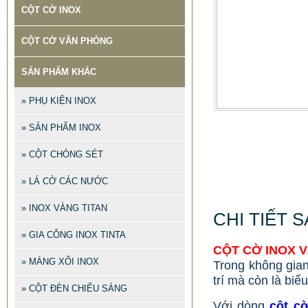
CỘT CỜ INOX
CỘT CỜ VĂN PHÒNG
SẢN PHẨM KHÁC
» PHỤ KIỆN INOX
» SẢN PHẨM INOX
» CỘT CHÓNG SÉT
» LÁ CỜ CÁC NƯỚC
» INOX VÀNG TITAN
CHI TIẾT 
» GIA CÔNG INOX TINTA
CỘT CỜ INOX 
» MÁNG XỐI INOX
Trong không gian
trí mà còn là bi
» CỘT ĐÈN CHIẾU SÁNG
Với dòng
cột c