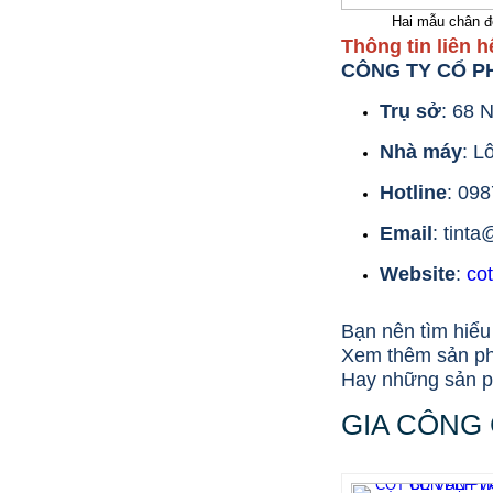
Hai mẫu chân đế
Thông tin liên h
CÔNG TY CỔ PH
Trụ sở
: 68 
Nhà máy
: L
Hotline
: 09
Email
: tint
Website
:
co
Bạn nên tìm hiểu
Xem thêm sản p
Hay những sản
GIA CÔNG 
BÁN CỜ TỔ QUỐC TẠI ĐÀ NẴNG
135.000 VNĐ
153.000 VNĐ