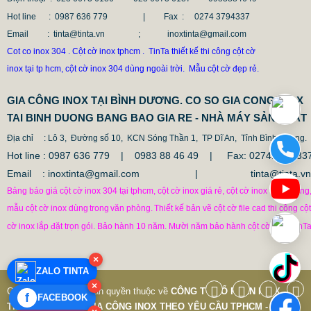
Hot line
: 0987 636 779 | Fax :
0274 3794337
Email
: tinta@tinta.vn ; inoxtinta@gmail.com
Cot co inox 304 . Cột cờ inox tphcm . TinTa thiết kế thi công cột cờ
inox tại tp hcm, cột cờ inox 304 dùng ngoài trời. Mẫu cột cờ đẹp rẻ.
GIA CÔNG INOX TẠI BÌNH DƯƠNG. CO SO GIA CONG INOX
TAI BINH DUONG BANG BAO GIA RE - NHÀ MÁY SẢN XUẤT
Địa chỉ
: Lô 3, Đường số 10, KCN Sóng Thần 1, TP Dĩ An, Tỉnh Bình Duong.
Hot line : 0987 636 779 | 0983 88 46 49 |
Fax: 0274.379433
Email : inoxtinta@gmail.com | tinta@tinta.vn
Bảng báo giá cột cờ inox 304 tại tphcm, cột cờ inox giá rẻ, cột cờ inox văn phòng
mẫu cột cờ inox dùng
trong
văn phòng.
Thiết kế bản vẽ cột cờ file cad thi công cột
cờ inox lắp đặt trọn gói. Bảo hành 10 năm. Mười năm bảo hành cột cờ inox TinTa
×
ZALO TINTA
×
Copyright © 7-2019 Bản quyền thuộc về
CÔNG TY CỔ PHẦN INOX
f
FACEBOOK
TINTA VIỆT NAM
|
GIA CÔNG INOX THEO YÊU CẦU TPHCM - Thiết