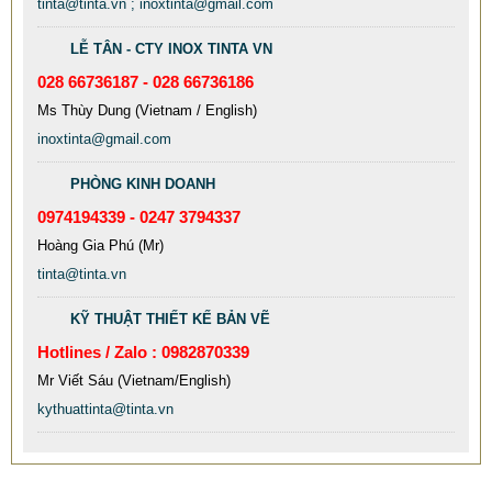
tinta@tinta.vn ; inoxtinta@gmail.com
LỄ TÂN - CTY INOX TINTA VN
028 66736187 - 028 66736186
Ms Thùy Dung (Vietnam / English)
inoxtinta@gmail.com
PHÒNG KINH DOANH
0974194339 - 0247 3794337
MẪU XE ĐẨY INOX ĐẸP GIÁ RẺ - XE ĐẨY HÀNH LÝ SÂN
Hoàng Gia Phú (Mr)
BAY TẠI TPHCM THƯƠNG HIỆU TINTA
tinta@tinta.vn
9.577.900 VNĐ
9.757.900 VNĐ
KỸ THUẬT THIẾT KẾ BẢN VẼ
Mẫu: MAU XE DAY INOX 304 GIA RE
Hotlines / Zalo : 0982870339
Mr Viết Sáu (Vietnam/English)
kythuattinta@tinta.vn