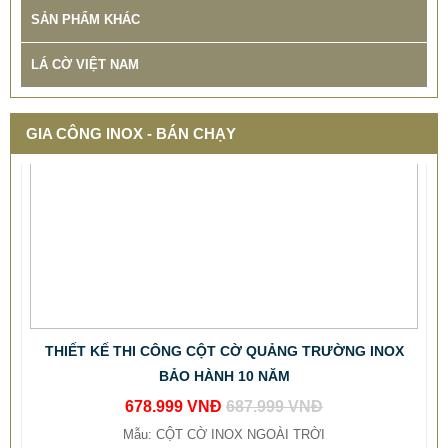
SẢN PHẨM KHÁC
LÁ CỜ VIỆT NAM
GIA CÔNG INOX - BÁN CHẠY
THIẾT KẾ THI CÔNG CỘT CỜ QUẢNG TRƯỜNG INOX
BẢO HÀNH 10 NĂM
678.999 VNĐ
687.999 VNĐ
Mẫu: CỘT CỜ INOX NGOÀI TRỜI