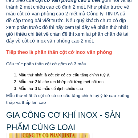
tiếp theo của
cột cờ văn phòng cao 2 mét
gồm nối vít lại
thành 2 mét chiều cao cố định 2 mét. Như phần trước về
mẫu cột cờ văn phòng cao 2 mét mà Công ty TINTA đẵ
đề cập trong bài viết trước. Nếu quý khách chưa có dịp
xem phần trước đó thì hãy xem tại đây về phần thứ nhất
giới thiệu chi tiết về chân đế thì xem lại phần chân đế tại
đây về cột cờ inox văn phòng cao 2 mét.
Tiếp theo là phần thân cột cờ inox văn phòng
Cấu trúc phần thân cột cờ gồm có 3 mẫu.
Mẫu thứ nhất là cột cờ có cơ cấu tăng chỉnh tuỳ ý.
Mẫu thứ 2 là các ren khớp nối từng mét nối ren
Mẫu thứ 3 là mẫu cố định chiều cao
Mẫu thứ nhất là cột cờ có cơ cấu tăng chỉnh tuỳ ý từ cao xuống
thấp và thấp lên cao
GIA CÔNG CƠ KHÍ INOX - SẢN
PHẨM CÙNG LOẠI