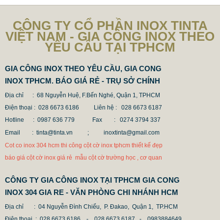
CÔNG TY CỔ PHẦN INOX TINTA
VIỆT NAM - GIA CÔNG INOX THEO
YÊU CẦU TẠI TPHCM
GIA CÔNG INOX THEO YÊU CẦU, GIA CONG
INOX TPHCM. BÁO GIÁ RẺ - TRỤ SỞ CHÍNH
Địa chỉ : 68 Nguyễn Huệ, F.Bến Nghé, Quận 1, TPHCM
Điện thoại : 028 6673 6186
Liên hệ : 028 6673 6187
Hotline : 0987 636 779 Fax
: 0274 3794 337
Email : tinta@tinta.vn ;
inoxtinta@gmail.com
Cot co inox 304 hcm thi công cột cờ inox tphcm thiết kế đẹp
báo giá cột cờ inox giá rẻ mẫu cột cờ trường học , cơ quan
CÔNG TY GIA CÔNG INOX TẠI TPHCM GIA CONG
MẪU CỘT CỜ INOX ĐẸP GIÁ RẺ
INOX 304 GIA RE - VĂN PHÒNG CHI NHÁNH HCM
2.896.700 VNĐ
2.986.700 VNĐ
Địa chỉ
: 04 Nguyễn Đình Chiểu, P. Đakao, Quận 1, TP.HCM
Mẫu: MAU COT CO INOX 304
Điện thoại
: 028 6673 6186 - 028 6673 6187 -
0983884649