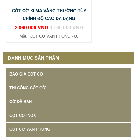
CỘT CỜ XI MẠ VÀNG THƯỜNG TÙY
CHỈNH ĐỘ CAO ĐA DẠNG
2.860.000 VNĐ
3.160.000 VNĐ
Mẫu: CỘT CỜ VĂN PHÒNG - 06
DANH MỤC SẢN PHẨM
BÁO GIÁ CỘT CỜ
THI CÔNG CỘT CỜ
CỜ ĐỂ BÀN
CỘT CỜ INOX
CỘT CỜ VĂN PHÒNG