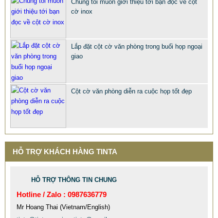
Chúng tôi muốn giới thiệu tới bạn đọc về cột
cờ inox
QUÀ TẶNG Ý NGHĨA CHO SẾP – ĐỘC LẠ, SANG TRỌNG -
CỜ ĐỂ BÀN & HỘP BÚT CAO CẤP
Lắp đặt cột cờ văn phòng trong buổi họp ngoại
2.968.680 VNĐ
2.986.860 VNĐ
giao
Mẫu: QUA TANG Y NGHIA CHO SEP
Cột cờ văn phòng diễn ra cuộc họp tốt đẹp
HỖ TRỢ KHÁCH HÀNG TINTA
HỖ TRỢ THÔNG TIN CHUNG
Hotline / Zalo : 0987636779
Mr Hoang Thai (Vietnam/English)