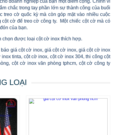
 cho doanh nghiệp của bạn một điểm cộng. Chính vì
nắm chắc trong tay phần lớn sự thành công của buổi
c treo cờ quốc kỳ mà còn góp mặt vào nhiều cuộc
 cột cờ để treo cờ công ty. Một chiếc cột cờ mà có
p đón của bạn.
 chọn được loại cột cờ inox thích hợp.
 báo giá cột cờ inox, giá cột cờ inox, giá cột cờ inox
nox tinta, cột cờ inox, cột cờ inox 304, thi công cột
phòng, cột cờ inox văn phòng tphcm, cột cờ công ty
NG LOẠI