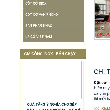
CỘT CỜ INOX
CỘT CỜ VĂN PHÒNG
SẢN PHẨM KHÁC
LÁ CỜ VIỆT NAM
GIA CÔNG INOX - BÁN CHẠY
CHI 
Cột cờ i
Hiện nay 
cờ văn p
QUÀ TẶNG Ý NGHĨA CHO SẾP –
thì mời b
ĐỘC LẠ, SANG TRỌNG - CỜ ĐỂ
BÀN & HỘP BÚT CAO CẤP
>>> XEM