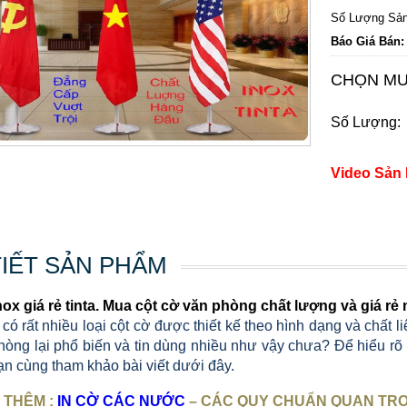
Số Lượng Sản
Báo Giá Bán:
CHỌN MU
Số Lượng:
Video Sản
TIẾT SẢN PHẨM
nox giá rẻ tinta. Mua cột cờ văn phòng chất lượng và giá rẻ
có rất nhiều loại cột cờ được thiết kế theo hình dạng và chất li
hòng lại phổ biến và tin dùng nhiều như vậy chưa? Để hiểu rõ
ạn cùng tham khảo bài viết dưới đây.
 THÊM :
IN CỜ CÁC NƯỚC
– CÁC QUY CHUẨN QUAN TRỌ