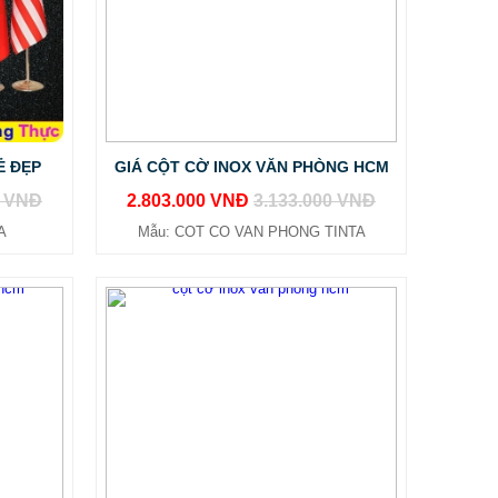
Ẻ ĐẸP
GIÁ CỘT CỜ INOX VĂN PHÒNG HCM
0 VNĐ
2.803.000 VNĐ
3.133.000 VNĐ
A
Mẫu: COT CO VAN PHONG TINTA