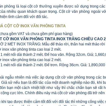
ăn phòng là loại cột cờ thường xuyên được sử dụng trong các 
của nhiều quan khách quan trọng. Cột cờ văn phòng ngoài với
hiện tình cảm đối với đối tác.
IÁ CỘT CỜ INOX VĂN PHÒNG TINTA
 chưa gồm VAT và chưa gồm phí giao hàng)
 CỜ INOX VĂN PHÒNG TINTA INOX TRẮNG CHIỀU CAO 2 
Ờ 2 MÉT INOX TRẮNG: Mẫu đế tháo rời, thân hai mét tháo rời 
ờ inox văn phòng tinta cao loại 2 mét.
 1 mét nối dài thành 2 mét. Đế hoa văn. Rộng 32cm. Giá: 1,66
ờ inox văn phòng tinta cao loại 2 mét.
 1 mét nối dài thành 2 mét. Đế trơn. Rộng 36cm. Giá: 1,890,00
ải ngẫu nhiên mà việc áp dụng cột cờ văn phòng trong các b
. Giả sử nếu bạn là đối tác của một doanh nghiệp nào đó, khi
đón bạn một cách nhiệt liệt như vậy thì chắc chắn bạn sẽ rất
 cộng cực lớn. Chính điều này mà cột cờ văn phòng đã trở nên
khi tạo được thiện cảm tốt đối với đối tác thì những công việc