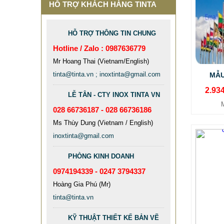
HỖ TRỢ KHÁCH HÀNG TINTA
HỖ TRỢ THÔNG TIN CHUNG
Hotline / Zalo : 0987636779
Mr Hoang Thai (Vietnam/English)
tinta@tinta.vn ; inoxtinta@gmail.com
MẪU
2.93
LỄ TÂN - CTY INOX TINTA VN
028 66736187 - 028 66736186
Ms Thùy Dung (Vietnam / English)
inoxtinta@gmail.com
PHÒNG KINH DOANH
0974194339 - 0247 3794337
Hoàng Gia Phú (Mr)
tinta@tinta.vn
MẪU CỘT CỜ INOX ĐẸP GIÁ RẺ
KỸ THUẬT THIẾT KẾ BẢN VẼ
2.896.700 VNĐ
2.986.700 VNĐ