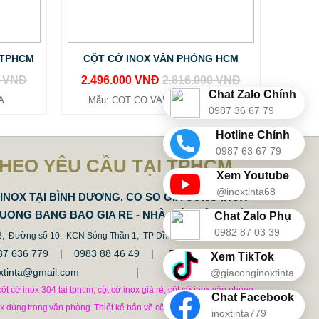
 TPHCM
CỘT CỜ INOX VĂN PHÒNG HCM
0 VNĐ
2.496.000 VNĐ
2.816.000 VNĐ
Chat Zalo Chính
A
Mẫu: COT CO VAN PHONG TINTA
0987 36 67 79
Hotline Chính
0987 63 67 79
THEO YÊU CẦU TẠI TPHCM
Xem Youtube
@inoxtinta68
INOX TẠI BÌNH DƯƠNG. CO SO GIA CONG INOX
DUONG BANG BAO GIA RE - NHÀ MÁY SẢN XUẤT
Chat Zalo Phụ
0982 87 03 39
 3, Đường số 10, KCN Sóng Thần 1, TP Dĩ An, Tỉnh Bình Duong.
 0987 636 779 | 0983 88 46 49 |
Fax: 0274.3794337
Xem TikTok
inoxtinta@gmail.com | tinta@tinta.vn
@giaconginoxtinta
ột cờ inox 304 tại tphcm, cột cờ inox giá rẻ, cột cờ inox văn phòng,
Chat Facebook
ox dùng
trong
văn phòng.
Thiết kế bản vẽ cột cờ file cad thi công cột
inoxtinta779