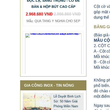
2.968.680 VNĐ
2.986.860 VNĐ
Cột cờ v
góp mặt 
Mẫu: QUA TANG Y NGHIA CHO SEP
dụng thể 
BẢNG G
(Báo giá
MẪU CỘT
2. CỘT C
A - Cột c
Mỗi khúc
B - Cột c
Mỗi khúc
Không ph
GIA CÔNG INOX - TIN NÓNG
phổ biến
đó chào 
một điểm
Lễ Duyệt Binh Lịch
Sử: 50 Năm Giải
Ngay sau 
Phóng Miền Nam