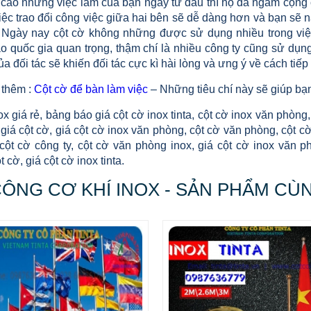
 cao những việc làm của bạn ngay từ đầu thì họ đã ngầm cộng
iệc trao đổi công việc giữa hai bên sẽ dễ dàng hơn và bạn sẽ 
 Ngày nay cột cờ không những được sử dụng nhiều trong việ
o quốc gia quan trọng, thậm chí là nhiều công ty cũng sử dụng
ủa đối tác sẽ khiến đối tác cực kì hài lòng và ưng ý về cách tiế
thêm :
Cột cờ để bàn làm việc
– Những tiêu chí này sẽ giúp bạn
ox giá rẻ, bảng báo giá cột cờ inox tinta, cột cờ inox văn phòng,
giá cột cờ, giá cột cờ inox văn phòng, cột cờ văn phòng, cột cờ i
 cột cờ công ty, cột cờ văn phòng inox, giá cột cờ inox văn 
t cờ, giá cột cờ inox tinta.
CÔNG CƠ KHÍ INOX - SẢN PHẨM CÙ