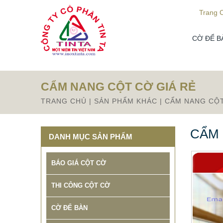
Từ mục này trở xuống là mã nguồn Zalo
Trang 
CỜ ĐỂ B
THIẾT KẾ THI CÔNG CỘT CỜ
CẨM NANG CỘT CỜ GIÁ RẺ
QUẢNG TRƯỜNG INOX BẢO
TRANG CHỦ
|
SẢN PHẨM KHÁC
|
CẨM NANG CỘT
HÀNH 10 NĂM
678.999 VNĐ
687.999 VNĐ
CẨM 
Mẫu: CỘT CỜ INOX NGOÀI TRỜI
DANH MỤC SẢN PHẨM
BÁO GIÁ CỘT CỜ
THI CÔNG CỘT CỜ
CỜ ĐỂ BÀN