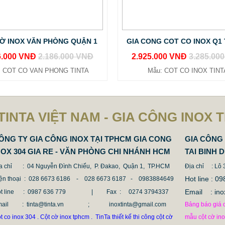
Ờ INOX VĂN PHÒNG QUẬN 1
GIA CONG COT CO INOX Q1
6.000 VNĐ
2.186.000 VNĐ
2.925.000 VNĐ
3.285.00
: COT CO VAN PHONG TINTA
Mẫu: COT CO INOX TINT
TINTA VIỆT NAM - GIA CÔNG INOX 
ÔNG TY GIA CÔNG INOX TẠI TPHCM GIA CONG
GIA CÔNG 
NOX 304 GIA RE - VĂN PHÒNG CHI NHÁNH HCM
TAI BINH 
a chỉ
: 04 Nguyễn Đình Chiểu, P. Đakao, Quận 1, TP.HCM
Địa chỉ
: Lô
Hot line :
ện thoại
: 028 6673 6186 - 028 6673 6187 -
0983884649
Email : 
t line
: 0987 636 779 | Fax :
0274 3794337
mail
: tinta@tinta.vn ; inoxtinta@gmail.com
Bảng báo giá c
t co inox 304 . Cột cờ inox tphcm . TinTa thiết kế thi công cột cờ
mẫu cột cờ in