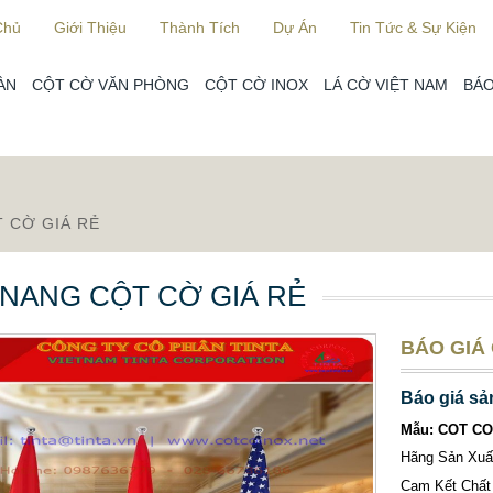
Chủ
Giới Thiệu
Thành Tích
Dự Án
Tin Tức & Sự Kiện
ÀN
CỘT CỜ VĂN PHÒNG
CỘT CỜ INOX
LÁ CỜ VIỆT NAM
BÁO
 CỜ GIÁ RẺ
NANG CỘT CỜ GIÁ RẺ
BÁO GIÁ 
Báo giá sả
Mẫu: COT CO
Hãng Sản Xu
Cam Kết Chất