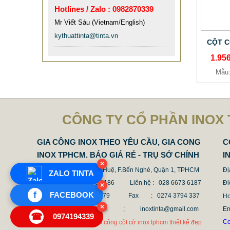
Hotlines / Zalo : 0982870339
Mẫu: MAU COT CO INOX 304
Mr Viết Sáu (Vietnam/English)
kythuattinta@tinta.vn
CỘT C
1.95
Mẫu
CÔNG TY CỔ PHẦN INOX 
GIA CÔNG INOX THEO YÊU CẦU, GIA CONG
C
INOX TPHCM. BÁO GIÁ RẺ - TRỤ SỞ CHÍNH
I
CỘT INOX 304 NÂNG HẠ
×
Địa chỉ : 68 Nguyễn Huệ, F.Bến Nghé, Quận 1, TPHCM
Đị
ZALO TINTA
685.700 VNĐ
865.700 VNĐ
Điện thoại : 028 6673 6186
Liên hệ : 028 6673 6187
Đi
×
Mẫu: COT INOX 304 SUS
f
FACEBOOK
Hotline : 0987 636 779 Fax
: 0274 3794 337
Ho
×
Email : tinta@tinta.vn ;
inoxtinta@gmail.com
E
☎
0974194339
Co
Cot co inox 304 hcm thi công cột cờ inox tphcm thiết kế đẹp