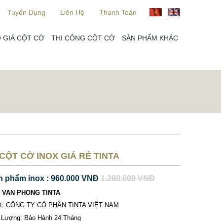
Tuyển Dụng
Liên Hệ
Thanh Toán
 GIÁ CỘT CỜ
THI CÔNG CỘT CỜ
SẢN PHẨM KHÁC
CỘT CỜ INOX GIÁ RẺ TINTA
n phẩm inox : 960.000 VNĐ
1.280.000 VNĐ
 VAN PHONG TINTA
ất: CÔNG TY CỔ PHẦN TINTA VIỆT NAM
 Lượng: Bảo Hành 24 Tháng