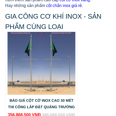
Hay những sản phẩm
cột chắn inox giá rẻ
.
GIA CÔNG CƠ KHÍ INOX - SẢN
PHẨM CÙNG LOẠI
BÁO GIÁ CỘT CỜ INOX CAO 30 MÉT
THI CÔNG LẮP ĐẶT QUẢNG TRƯỜNG
356.868.500 VNĐ
386.568.500 VNĐ