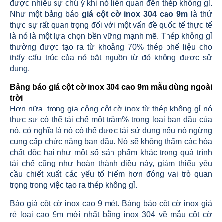
được nhiều sự chú ý khi nó liên quan đến thép không gỉ.
Như một bảng báo
giá cột cờ inox 304 cao 9m
là thứ
thực sự rất quan trọng đối với một vấn đề quốc tế thực tế
là nó là một lựa chọn bền vững mạnh mẽ. Thép không gỉ
thường được tạo ra từ khoảng 70% thép phế liệu cho
thấy cấu trúc của nó bắt nguồn từ đó không được sử
dụng.
Bảng báo giá cột cờ inox 304 cao 9m mẫu dùng ngoài
trời
Hơn nữa, trong gia công cột cờ inox từ thép không gỉ nó
thực sự có thể tái chế một trăm% trong loại ban đầu của
nó, có nghĩa là nó có thể được tái sử dụng nếu nó ngừng
cung cấp chức năng ban đầu. Nó sẽ không thấm các hóa
chất độc hại như một số sản phẩm khác trong quá trình
tái chế cũng như hoàn thành điều này, giảm thiểu yêu
cầu chiết xuất các yếu tố hiếm hơn đóng vai trò quan
trọng trong việc tạo ra thép không gỉ.
Báo giá cột cờ inox cao 9 mét. Bảng báo cột cờ inox giá
rẻ loại cao 9m mới nhất bằng inox 304 về mẫu cột cờ