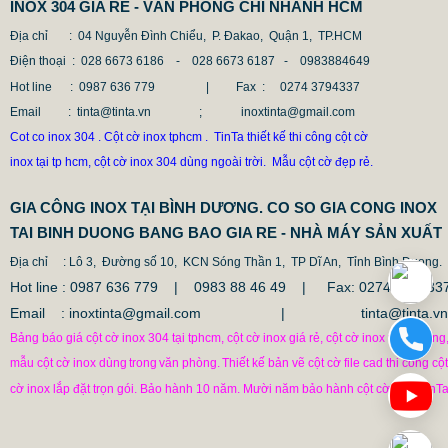
INOX 304 GIA RE - VĂN PHÒNG CHI NHÁNH HCM
Địa chỉ
: 04 Nguyễn Đình Chiểu, P. Đakao, Quận 1, TP.HCM
Điện thoại
: 028 6673 6186 - 028 6673 6187 -
0983884649
Hot line
: 0987 636 779 | Fax :
0274 3794337
Email
: tinta@tinta.vn ; inoxtinta@gmail.com
Cot co inox 304 . Cột cờ inox tphcm . TinTa thiết kế thi công cột cờ
inox tại tp hcm, cột cờ inox 304 dùng ngoài trời. Mẫu cột cờ đẹp rẻ.
GIA CÔNG INOX TẠI BÌNH DƯƠNG. CO SO GIA CONG INOX
TAI BINH DUONG BANG BAO GIA RE - NHÀ MÁY SẢN XUẤT
Địa chỉ
: Lô 3, Đường số 10, KCN Sóng Thần 1, TP Dĩ An, Tỉnh Bình Duong.
Hot line : 0987 636 779 | 0983 88 46 49 |
Fax: 0274.379433
CỘT CHỐNG VA ĐẬP INOX
Email : inoxtinta@gmail.com | tinta@tinta.vn
1.682.500 VNĐ
1.862.500 VNĐ
Bảng báo giá cột cờ inox 304 tại tphcm, cột cờ inox giá rẻ, cột cờ inox văn phòng
mẫu cột cờ inox dùng
trong
văn phòng.
Thiết kế bản vẽ cột cờ file cad thi công cột
Mẫu: COT CHONG VA DAP INOX
cờ inox lắp đặt trọn gói. Bảo hành 10 năm. Mười năm bảo hành cột cờ inox TinTa