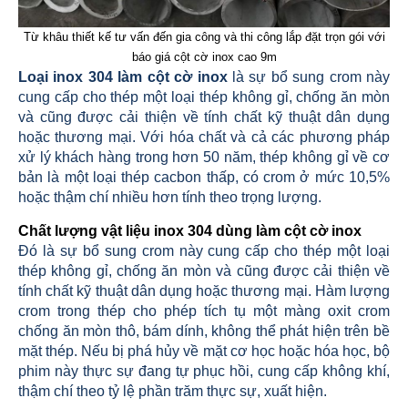
Từ khâu thiết kế tư vấn đến gia công và thi công lắp đặt trọn gói với
báo giá cột cờ inox cao 9m
Loại inox 304 làm cột cờ inox
là sự bổ sung crom này
cung cấp cho thép một loại thép không gỉ, chống ăn mòn
và cũng được cải thiện về tính chất kỹ thuật dân dụng
hoặc thương mại. Với hóa chất và cả các phương pháp
xử lý khách hàng trong hơn 50 năm, thép không gỉ về cơ
bản là một loại thép cacbon thấp, có crom ở mức 10,5%
hoặc thậm chí nhiều hơn tính theo trọng lượng.
Chất lượng vật liệu inox 304 dùng làm cột cờ inox
Đó là sự bổ sung crom này cung cấp cho thép một loại
thép không gỉ, chống ăn mòn và cũng được cải thiện về
tính chất kỹ thuật dân dụng hoặc thương mại.
Hàm lượng
crom trong thép cho phép tích tụ một màng oxit crom
chống ăn mòn thô, bám dính, không thể phát hiện trên bề
mặt thép. Nếu bị phá hủy về mặt cơ học hoặc hóa học, bộ
phim này thực sự đang tự phục hồi, cung cấp không khí,
thậm chí theo tỷ lệ phần trăm thực sự, xuất hiện.