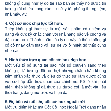
không gỉ cũng như lý do tại sao bạn sẽ thấy nó được tin
tưởng rất nhiều trong các cơ sở y tế, phòng thí nghiệm,
nhà máy, v.v.
4.
Cột cờ inox chịu lực tốt hơn
.
Thép không gỉ thực sự là một sản phẩm có nhiệm vụ
nặng và cực kỳ chắc chắn với khả năng bảo vệ chống va
đập cao hơn. Thành phần của lý do này là thép không gỉ
có độ nhạy cảm thấp với sự dễ vỡ ở nhiệt độ thấp cũng
như cao.
5.
Hình thức trực quan cột cờ inox đẹp hơn
Một yếu tố bổ sung tại sao một số chuyển sang thép
không gỉ là tương đối hời hợt nhưng chắc chắn không
kém phần xác thực và điều đó thực sự làm được cùng
với sự hấp dẫn trực quan của chính nó. Kể từ khi phát
triển, thép không gỉ đã thực sự được coi là một vật liệu
thời trang, đáng mơ ước và hiện đại.
6.
Độ bền và tuổi thọ cột cờ inox ngoài trời
Một ưu điểm khác mà Cột Cờ Inox Ngoài Trời đang nhận