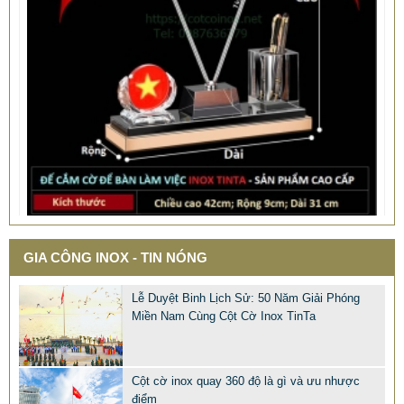
QUÀ TẶNG Ý NGHĨA CHO SẾP – ĐỘC LẠ, SANG TRỌNG -
CỜ ĐỂ BÀN & HỘP BÚT CAO CẤP
2.968.680 VNĐ
2.986.860 VNĐ
GIA CÔNG INOX - TIN NÓNG
Mẫu: QUA TANG Y NGHIA CHO SEP
Lễ Duyệt Binh Lịch Sử: 50 Năm Giải Phóng
Miền Nam Cùng Cột Cờ Inox TinTa
Cột cờ inox quay 360 độ là gì và ưu nhược
điểm