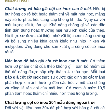
NGOÀI TRỜI
Chất lượng và báo giá cột cờ inox cao 9 mét
. Nếu bị
hư hỏng do rô bốt hoặc thậm chí về mặt hóa học, màng
này sẽ tự phục hồi, cung cấp không khí đó. Ngay cả với
một lượng rất ít, tồn tại. Khả năng chống gỉ và các đặc
tính dân dụng hoặc thương mại hữu ích khác của thép.
Nó thực sự được cải thiện nhờ vật liệu crom tăng cường
và bổ sung nhiều khía cạnh khác như nitơ, niken và
molypden. Ứng dụng cho sản xuất gia công cột cờ inox
rất tốt.
Mác inox để báo giá cột cờ inox cao 9 mét
. Có thêm
hơn 60 phẩm chất của thép không gỉ. Toàn bộ nhóm có
thể dễ dàng được sắp xếp thành 4 khóa học. Mỗi loại
báo giá cột cờ inox
thực sự được xác định do các thành
phần hợp kim ảnh hưởng đến cấu trúc vi mô của chúng
và cũng là tên gọi của mỗi loại. Có crom ở mức 10,5
phần trăm hoặc thậm chí nhiều hơn theo trọng lượng.
Chất lượng cột cờ inox 304 mẫu dùng ngoài trời
Đối với vật liệu inox 304 để phù hợp với báo giá cột cờ