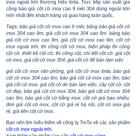
inox ngoài trời thương hiệu tinta. Trực tiếp sản xuất gia
công báo giá cột cờ inox cao 9 mét 304 dùng ngoài trời
mới nhất đến khách hàng và giao hàng toàn quốc.
Tags: báo giá cột cờ inox cao 9 mét, bảng báo giá cột cờ
inox 304 cao 9m, giá cột cờ inox 304 cao 9m. bảng báo
giá cột cờ inox cao 9m, giá cột cờ inox cao 9m. cột cờ
inox ngoài trời, thi công cột cờ inox, biện pháp thi công
cột cờ. thiết kế cột cờ, thi công cột, chi tiết cột cờ. giá cột
cờ inox, giá cột cờ inox 304, giá cột cờ để bàn làm việc
giá cột cờ inox văn phòng, giá cột cờ inox tinta. báo giá
cột cờ inox 304 cao 6m, báo giá cột cờ inox cao 9m, báo
giá cột cờ inox. giá cột cờ de bàn làm việc, cây cột cờ, cột
cờ đẹp, báo giá cột cờ inox 304. báo giá cột cờ inox 304
cao 9m, báo giá cột cờ bằng inox. cột cờ giá bao nhiêu,
đơn giá cột cờ inox, cột cờ giá rẻ hà nội, cột cờ inox giá
rẻ, giá tiền cột cờ inox.
Bạn nên tìm hiểu thêm về công ty TinTa về các sản phẩm
cột cờ inox ngoài trời
.
Xem thêm sản phẩm cao cấp
cột cờ inox vàng
.