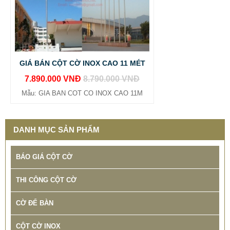
GIÁ BÁN CỘT CỜ INOX CAO 11 MÉT
7.890.000 VNĐ
8.790.000 VNĐ
Mẫu: GIA BAN COT CO INOX CAO 11M
DANH MỤC SẢN PHẨM
BÁO GIÁ CỘT CỜ
THI CÔNG CỘT CỜ
CỜ ĐỂ BÀN
CỘT CỜ INOX