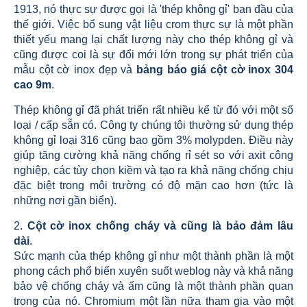
1913, nó thực sự được gọi là 'thép không gỉ' ban đầu của
thế giới. Việc bổ sung vật liệu crom thực sự là một phần
thiết yếu mang lại chất lượng này cho thép không gỉ và
cũng được coi là sự đổi mới lớn trong sự phát triển của
mẫu cột cờ inox đẹp và
bảng báo giá cột cờ inox 304
cao 9m
.
Thép không gỉ đã phát triển rất nhiều kể từ đó với một số
loại / cấp sẵn có. Công ty chúng tôi thường sử dụng thép
không gỉ loại 316 cũng bao gồm 3% molypden. Điều này
giúp tăng cường khả năng chống rỉ sét so với axit công
nghiệp, các tùy chọn kiềm và tạo ra khả năng chống chịu
đặc biệt trong môi trường có độ mặn cao hơn (tức là
những nơi gần biển).
2.
Cột cờ inox chống cháy và cũng là bảo đảm lâu
dài
.
Sức mạnh của thép không gỉ như một thành phần là một
phong cách phổ biến xuyên suốt weblog này và khả năng
bảo vệ chống cháy và ấm cũng là một thành phần quan
trọng của nó. Chromium một lần nữa tham gia vào một