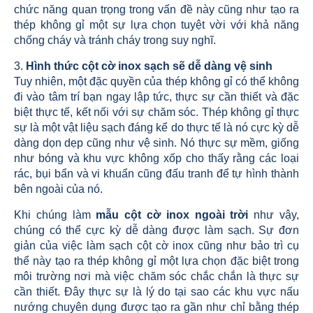
chức năng quan trọng trong vấn đề này cũng như tạo ra
thép không gỉ một sự lựa chọn tuyệt vời với khả năng
chống cháy và tránh cháy trong suy nghĩ.
3.
Hình thức cột cờ inox sạch sẽ dễ dàng vệ sinh
Tuy nhiên, một đặc quyền của thép không gỉ có thể không
đi vào tâm trí bạn ngay lập tức, thực sự cần thiết và đặc
biệt thực tế, kết nối với sự chăm sóc. Thép không gỉ thực
sự là một vật liệu sạch đáng kể do thực tế là nó cực kỳ dễ
dàng dọn dẹp cũng như vệ sinh. Nó thực sự mềm, giống
như bóng và khu vực không xốp cho thấy rằng các loại
rác, bụi bẩn và vi khuẩn cũng đấu tranh để tự hình thành
bên ngoài của nó.
Khi chúng làm
mẫu cột cờ inox ngoài trời
như vậy,
chúng có thể cực kỳ dễ dàng được làm sạch. Sự đơn
giản của việc làm sạch cột cờ inox cũng như bảo trì cụ
thể này tạo ra thép không gỉ một lựa chọn đặc biệt trong
môi trường nơi mà việc chăm sóc chắc chắn là thực sự
cần thiết. Đây thực sự là lý do tại sao các khu vực nấu
nướng chuyên dụng được tạo ra gần như chỉ bằng thép