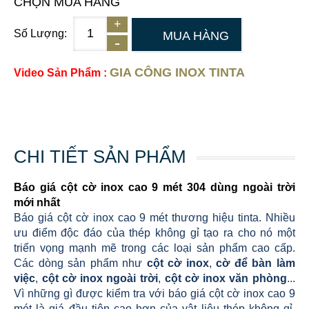
CHỌN MUA HÀNG
Số Lượng:
MUA HÀNG
GIA CÔNG INOX TINTA
Video Sản Phẩm :
CHI TIẾT SẢN PHẨM
Báo giá cột cờ inox cao 9 mét 304 dùng ngoài trời
mới nhất
Báo giá cột cờ inox cao 9 mét thương hiệu tinta. Nhiều
ưu điểm độc đáo của thép không gỉ tạo ra cho nó một
triển vọng mạnh mẽ trong các loại sản phẩm cao cấp.
Các dòng sản phẩm như
cột cờ inox
,
cờ để bàn làm
việc
,
cột cờ inox ngoài trời
,
cột cờ inox văn phòng
...
Vì những gì được kiểm tra với báo giá cột cờ inox cao 9
mét là giá đầu tiên cao hơn của vật liệu thép không gỉ.