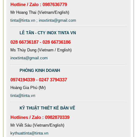
Hotline / Zalo : 0987636779
Mr Hoang Thai (Vietnam/English)
tinta@tinta.vn ; inoxtinta@gmail.com
LỄ TÂN - CTY INOX TINTA VN
028 66736187 - 028 66736186
Ms Thùy Dung (Vietnam / English)
MẪU CỘT CỜ INOX ĐẸP GIÁ RẺ
inoxtinta@gmail.com
2.896.700 VNĐ
2.986.700 VNĐ
Mẫu: MAU COT CO INOX 304
PHÒNG KINH DOANH
0974194339 - 0247 3794337
Hoàng Gia Phú (Mr)
tinta@tinta.vn
KỸ THUẬT THIẾT KẾ BẢN VẼ
Hotlines / Zalo : 0982870339
Mr Viết Sáu (Vietnam/English)
kythuattinta@tinta.vn