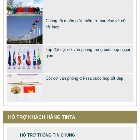
Chúng tôi muốn giới thiệu tới bạn đọc về cột
cờ inox
Lắp đặt cột cờ văn phòng trong buổi họp ngoại
giao
MẪU XE ĐẨY INOX ĐẸP GIÁ RẺ - XE ĐẨY HÀNH LÝ SÂN
BAY TẠI TPHCM THƯƠNG HIỆU TINTA
Cột cờ văn phòng diễn ra cuộc họp tốt đẹp
9.577.900 VNĐ
9.757.900 VNĐ
Mẫu: MAU XE DAY INOX 304 GIA RE
HỖ TRỢ KHÁCH HÀNG TINTA
HỖ TRỢ THÔNG TIN CHUNG