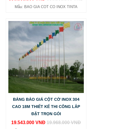
Mẫu: BAO GIA COT CO INOX TINTA
BẢNG BÁO GIÁ CỘT CỜ INOX 304
CAO 18M THIẾT KẾ THI CÔNG LẮP
ĐẶT TRỌN GÓI
19.543.000 VNĐ
19.968.000 VNĐ