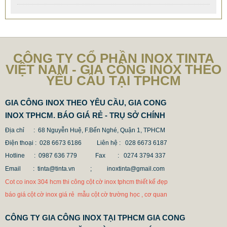
CÔNG TY CỔ PHẦN INOX TINTA
VIỆT NAM - GIA CÔNG INOX THEO
YÊU CẦU TẠI TPHCM
GIA CÔNG INOX THEO YÊU CẦU, GIA CONG
INOX TPHCM. BÁO GIÁ RẺ - TRỤ SỞ CHÍNH
CỘT INOX 304 NÂNG HẠ
Địa chỉ : 68 Nguyễn Huệ, F.Bến Nghé, Quận 1, TPHCM
685.700 VNĐ
865.700 VNĐ
Điện thoại : 028 6673 6186
Liên hệ : 028 6673 6187
Mẫu: COT INOX 304 SUS
Hotline : 0987 636 779 Fax
: 0274 3794 337
Email : tinta@tinta.vn ;
inoxtinta@gmail.com
Cot co inox 304 hcm thi công cột cờ inox tphcm thiết kế đẹp
báo giá cột cờ inox giá rẻ mẫu cột cờ trường học , cơ quan
CÔNG TY GIA CÔNG INOX TẠI TPHCM GIA CONG