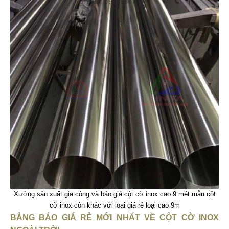
Xưởng sản xuất gia công và báo giá cột cờ inox cao 9 mét mẫu cột
cờ inox côn khác với loại giá rẻ loại cao 9m
BẢNG BÁO GIÁ RẺ MỚI NHẤT VỀ CỘT CỜ INOX