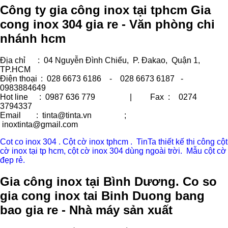
Công ty gia công inox tại tphcm Gia
cong inox 304 gia re - Văn phòng chi
nhánh hcm
Địa chỉ
: 04 Nguyễn Đình Chiểu, P. Đakao, Quận 1,
TP.HCM
Điện thoại
: 028 6673 6186 - 028 6673 6187 -
0983884649
Hot line
: 0987 636 779 | Fax :
0274
3794337
Email
: tinta@tinta.vn ;
inoxtinta@gmail.com
Cot co inox 304 . Cột cờ inox tphcm . TinTa thiết kế thi công cột
cờ inox tại tp hcm, cột cờ inox 304 dùng ngoài trời. Mẫu cột cờ
đẹp rẻ.
Gia công inox tại Bình Dương. Co so
gia cong inox tai Binh Duong bang
bao gia re - Nhà máy sản xuất