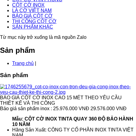
CỘT CỜ INOX
LÁ CỜ VIỆT NAM
BÁO GIÁ CỘT CỜ
THI CÔNG CỘT CỜ
SẢN PHẨM KHÁC
Từ mục này trở xuống là mã nguồn Zalo
Sản phẩm
Trang chủ
|
Sản phẩm
BÁO GIÁ CỘT CỜ INOX CAO 15 MÉT THEO YÊU CẦU
THIẾT KẾ VÀ THI CÔNG
Báo giá sản phẩm inox : 25.976.000 VNĐ
29.576.000 VNĐ
Mẫu: CỘT CỜ INOX TINTA QUAY 360 ĐỘ BẢO HÀNH
10 NĂM
Hãng Sản Xuất: CÔNG TY CỔ PHẦN INOX TINTA VIỆT
NAM