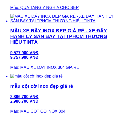
Mẫu: QUA TANG Y NGHIA CHO SEP
MẪU XE ĐẨY INOX ĐẸP GIÁ RẺ - XE ĐẨY
HÀNH LÝ SÂN BAY TẠI TPHCM THƯƠNG
HIỆU TINTA
9.577.900 VNĐ
9.757.900 VNĐ
Mẫu: MAU XE DAY INOX 304 GIA RE
mẫu cột cờ inox đẹp giá rẻ
2.896.700 VNĐ
2.986.700 VNĐ
Mẫu: MAU COT CO INOX 304