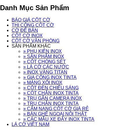
Danh Mục Sản Phẩm
BÁO GIÁ CỘT CỜ
THI CÔNG CỘT CỜ
CỜ ĐỂ BÀN
CỘT CỜ INOX
CỘT CỜ VĂN PHÒNG
SẢN PHẨM KHÁC
» PHỤ KIỆN INOX
» SẢN PHẨM INOX
» CỘT CHÓNG SÉT
» LÁ CỜ CÁC NƯỚC
» INOX VÀNG TITAN
» GIA CÔNG INOX TINTA
» MÁNG XỐI INOX
» CỘT ĐÈN CHIẾU SÁNG
» CỘT CHẮN INOX TINTA
» TRỤ GẮN CAMERA INOX
» TRỤ CHẮN INOX TINTA
» CẨM NANG CỘT CỜ GIÁ RẺ
» BÀN GHẾ NGOẠI NỘI THẤT
» CÁC MẪU XE ĐẨY INOX TINTA
LÁ CỜ VIỆT NAM