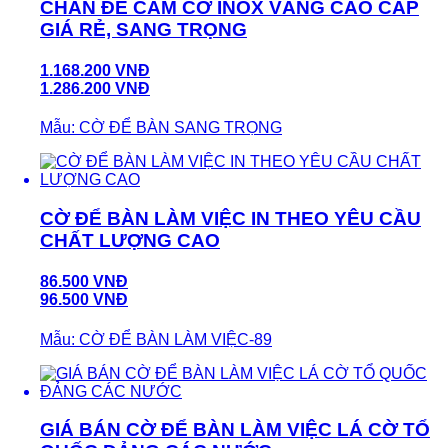
CHÂN ĐẾ CẮM CỜ INOX VÀNG CAO CẤP
GIÁ RẺ, SANG TRỌNG
1.168.200 VNĐ
1.286.200 VNĐ
Mẫu: CỜ ĐỂ BÀN SANG TRỌNG
CỜ ĐỂ BÀN LÀM VIỆC IN THEO YÊU CẦU
CHẤT LƯỢNG CAO
86.500 VNĐ
96.500 VNĐ
Mẫu: CỜ ĐỂ BÀN LÀM VIỆC-89
GIÁ BÁN CỜ ĐỂ BÀN LÀM VIỆC LÁ CỜ TỔ