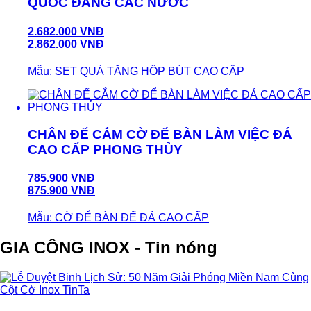
QUỐC ĐẢNG CÁC NƯỚC
2.682.000 VNĐ
2.862.000 VNĐ
Mẫu: SET QUÀ TẶNG HỘP BÚT CAO CẤP
CHÂN ĐẾ CẮM CỜ ĐỂ BÀN LÀM VIỆC ĐÁ
CAO CẤP PHONG THỦY
785.900 VNĐ
875.900 VNĐ
Mẫu: CỜ ĐỂ BÀN ĐẾ ĐÁ CAO CẤP
GIA CÔNG INOX - Tin nóng