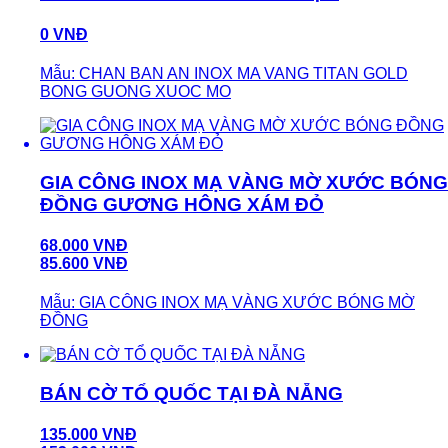
0 VNĐ
Mẫu: CHAN BAN AN INOX MA VANG TITAN GOLD
BONG GUONG XUOC MO
GIA CÔNG INOX MẠ VÀNG MỜ XƯỚC BÓNG
ĐỒNG GƯƠNG HÔNG XÁM ĐỎ
68.000 VNĐ
85.600 VNĐ
Mẫu: GIA CÔNG INOX MẠ VÀNG XƯỚC BÓNG MỜ
ĐỒNG
BÁN CỜ TỔ QUỐC TẠI ĐÀ NẴNG
135.000 VNĐ