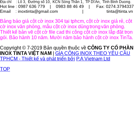
Địa chỉ
: Lô 3, Đường số 10, KCN Sóng Thần 1, TP Dĩ An, Tỉnh Bình Duong.
Hot line : 0987 636 779 | 0983 88 46 49 |
Fax: 0274.3794337
Email : inoxtinta@gmail.com | tinta@tinta.vn
Bảng báo giá cột cờ inox 304 tại tphcm, cột cờ inox giá rẻ, cột
cờ inox văn phòng, mẫu cột cờ inox dùng
trong
văn phòng.
Thiết kế bản vẽ cột cờ file cad thi công cột cờ inox lắp đặt trọn
gói. Bảo hành 10 năm. Mười năm bảo hành cột cờ inox TinTa.
Copyright © 7-2019 Bản quyền thuộc về
CÔNG TY CỔ PHẦN
INOX TINTA VIỆT NAM
|
GIA CÔNG INOX THEO YÊU CẦU
TPHCM - Thiết kế và phát triển bởi
P.A Vietnam Ltd
TOP