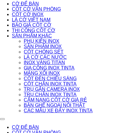
CỜ ĐỂ BÀN
CỘT CỜ VĂN PHÒNG
CỘT CỜ INOX
LÁ CỜ VIỆT NAM
BÁO GIÁ CỘT CỜ
THI CÔNG CỘT CỜ
SẢN PHẨM KHÁC
PHỤ KIỆN INOX
SẢN PHẨM INOX
CỘT CHÓNG SÉT
LÁ CỜ CÁC NƯỚC
INOX VÀNG TITAN
GIA CÔNG INOX TINTA
MÁNG XỐI INOX
CỘT ĐÈN CHIẾU SÁNG
CỘT CHẮN INOX TINTA
TRỤ GẮN CAMERA INOX
TRỤ CHẮN INOX TINTA
CẨM NANG CỘT CỜ GIÁ RẺ
BÀN GHẾ NGOẠI NỘI THẤT
CÁC MẪU XE ĐẨY INOX TINTA
CỜ ĐỂ BÀN
CỘT CỜ VĂN PHÒNG