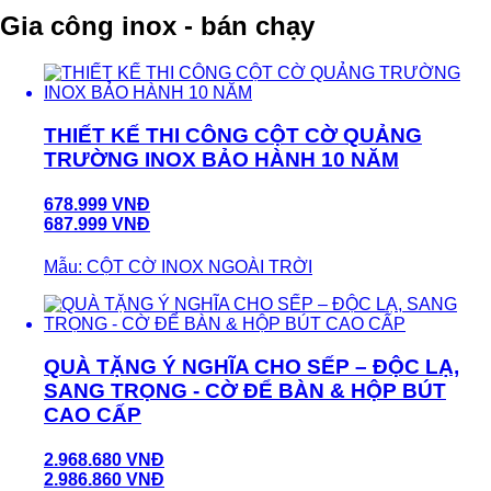
Gia công inox - bán chạy
THIẾT KẾ THI CÔNG CỘT CỜ QUẢNG
TRƯỜNG INOX BẢO HÀNH 10 NĂM
678.999 VNĐ
687.999 VNĐ
Mẫu: CỘT CỜ INOX NGOÀI TRỜI
QUÀ TẶNG Ý NGHĨA CHO SẾP – ĐỘC LẠ,
SANG TRỌNG - CỜ ĐỂ BÀN & HỘP BÚT
CAO CẤP
2.968.680 VNĐ
2.986.860 VNĐ