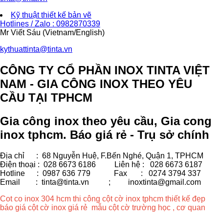
Kỹ thuật thiết kế bản vẽ
Hotlines / Zalo : 0982870339
Mr Viết Sáu (Vietnam/English)
kythuattinta@tinta.vn
CÔNG TY CỔ PHẦN INOX TINTA VIỆT
NAM - GIA CÔNG INOX THEO YÊU
CẦU TẠI TPHCM
Gia công inox theo yêu cầu, Gia cong
inox tphcm. Báo giá rẻ - Trụ sở chính
Địa chỉ : 68 Nguyễn Huệ, F.Bến Nghé, Quận 1, TPHCM
Điện thoại : 028 6673 6186
Liên hệ : 028 6673 6187
Hotline : 0987 636 779 Fax
: 0274 3794 337
Email : tinta@tinta.vn ;
inoxtinta@gmail.com
Cot co inox 304 hcm thi công cột cờ inox tphcm thiết kế đẹp
báo giá cột cờ inox giá rẻ mẫu cột cờ trường học , cơ quan