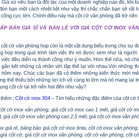
. Giả sử nếu bạn là đối tác của một doanh nghiệp nào đó, khi
đón bạn một cách nhiệt liệt như vậy thì chắc chắn bạn sẽ rất
 cộng cực lớn. Chính điều này mà cột cờ văn phòng đã trở nên
ẤP BÁN GIÁ SĨ VÀ BÁN LẺ VỚI GIÁ CỘT CỜ INOX VĂN
 cột cờ văn phòng họp còn là một vật dụng biểu trưng cho sự đ
g họp trong quá trình làm việc thì nó được xem như là ngườ
việc đều diễn ra thành công như ý muốn. Hơn thế nữa, nó chính
gắn kết những cá nhân với tập thể lại với nhau.Với những thôn
y hôm nay. Chúc các bạn đã có thêm những kiến thức mới mẻ 
g thể thiếu bởi những lợi ích vô cùng to lớn mà nó mang lại tr
ụng cột cờ lại trở nên hot đến như vậy?
thêm :
Cột cờ inox 304
– Tìm hiểu những đặc điểm của cột cờ 
cột cờ inox văn phòng, giá cột cờ inox cao 1 mét, giá cột cờ 
, giá cột cờ inox văn phòng cao 2,5 mét, giá cột cờ inox văn phò
ox giá rẻ, bảng báo giá cột cờ inox tinta, cột cờ inox văn phòng,
giá cột cờ, giá cột cờ inox văn phòng, cột cờ văn phòng, cột cờ i