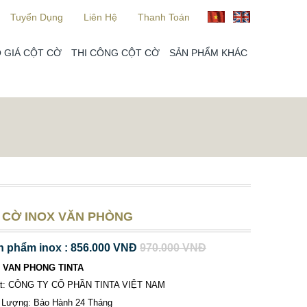
Tuyển Dụng
Liên Hệ
Thanh Toán
 GIÁ CỘT CỜ
THI CÔNG CỘT CỜ
SẢN PHẨM KHÁC
 CỜ INOX VĂN PHÒNG
n phẩm inox : 856.000 VNĐ
970.000 VNĐ
 VAN PHONG TINTA
ất: CÔNG TY CỔ PHẦN TINTA VIỆT NAM
 Lượng: Bảo Hành 24 Tháng