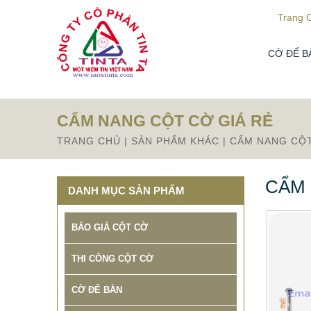
Từ mục này trở xuống là mã nguồn Zalo
Trang 
CỜ ĐỂ B
CẨM NANG CỘT CỜ GIÁ RẺ
TRANG CHỦ
|
SẢN PHẨM KHÁC
|
CẨM NANG CỘT
CẨM 
DANH MỤC SẢN PHẨM
BÁO GIÁ CỘT CỜ
THI CÔNG CỘT CỜ
CỜ ĐỂ BÀN