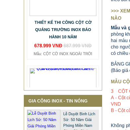
>>> XE
THIẾT KẾ THI CÔNG CỘT CỜ
NÀO
QUẢNG TRƯỜNG INOX BẢO
Mẫu và g
HÀNH 10 NĂM
phòng khô
678.999 VNĐ
687.999 VNĐ
hai màu n
Mẫu: CỘT CỜ INOX NGOÀI TRỜI
cho ngườ
có chiều 
BẢNG GI
(Báo giá
MẪU CỘT
3 CỘT CỜ
A - Cột c
GIA CÔNG INOX - TIN NÓNG
VND
B - Cột c
Lễ Duyệt Binh Lịch
Sử: 50 Năm Giải
Không ph
Phóng Miền Nam