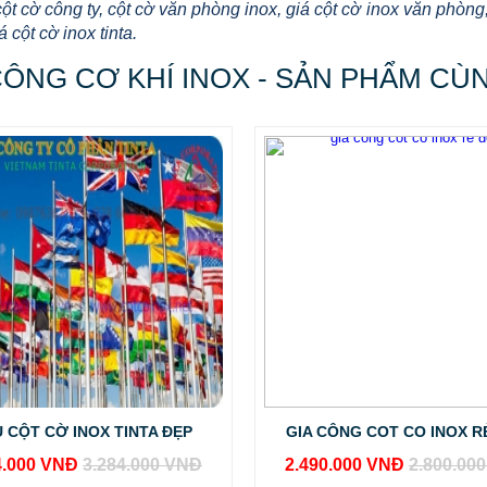
cột cờ công ty, cột cờ văn phòng inox, giá cột cờ inox văn phòng
á cột cờ inox tinta.
CÔNG CƠ KHÍ INOX - SẢN PHẨM CÙ
 CỘT CỜ INOX TINTA ĐẸP
GIA CÔNG COT CO INOX R
4.000 VNĐ
3.284.000 VNĐ
2.490.000 VNĐ
2.800.00