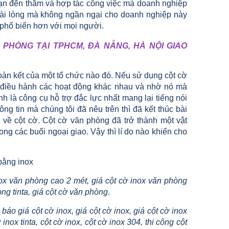
 bạn đến thăm và hợp tác công việc mà doanh nghiệp
 hài lòng mà không ngần ngại cho doanh nghiệp này
 phổ biến hơn với mọi người.
 PHÒNG TẠI TPHCM, ĐÀ NẴNG, HÀ NỘI GIAO
oàn kết của một tổ chức nào đó. Nếu sử dụng cột cờ
i điều hành các hoạt động khác nhau và nhờ nó mà
 là công cụ hỗ trợ đắc lực nhất mang lại tiếng nói
g tin mà chúng tôi đã nêu trên thì đã kết thúc bài
về cột cờ. Cột cờ văn phòng đã trở thành một vật
ong các buổi ngoại giao. Vậy thì lí do nào khiến cho
bằng inox
inox văn phòng cao 2 mét, giá cột cờ inox văn phòng
ng tinta, giá cột cờ văn phòng
.
 báo giá cột cờ inox, giá cột cờ inox, giá cột cờ inox
nox tinta, cột cờ inox, cột cờ inox 304, thi công cột