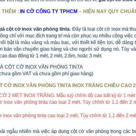
M THÊM :
IN CỜ CÔNG TY TPHCM
– HIỆN NAY QUY CHUẨ
iá cột cờ inox văn phòng tinta
. Đây là loại cột cờ inox mà 
ng chỉ với mục đích trang trí mà còn phục vụ nhiều công việc 
ổi bật là màu vàng và màu bạc, với thiết kế tiện lợi, dễ dàng th
i bán vận chuyển giao hàng và cho người sử dụng nó. Tùy vào
cao dao động từ 1 mét, 2 mét, 2,6m, hoặc 3 mét.
Á CỘT CỜ INOX VĂN PHÒNG TINTA
 chưa gồm VAT và chưa gồm phí giao hàng)
 CỜ INOX VĂN PHÒNG TINTA INOX TRẮNG CHIỀU CAO 2
 2 MÉT INOX TRẮNG. Mẫu tuỳ chỉnh độ cao bất kỳ từ 1 mét 
ờ inox văn phòng tinta cao loại 2 mét. Tùy chỉnh từ 1.1 đến 2
ờ inox văn phòng tinta cao loại 2 mét. Tùy chỉnh từ 1.1 đến 2 
ải ngẫu nhiên mà việc áp dụng cột cờ văn phòng trong các b