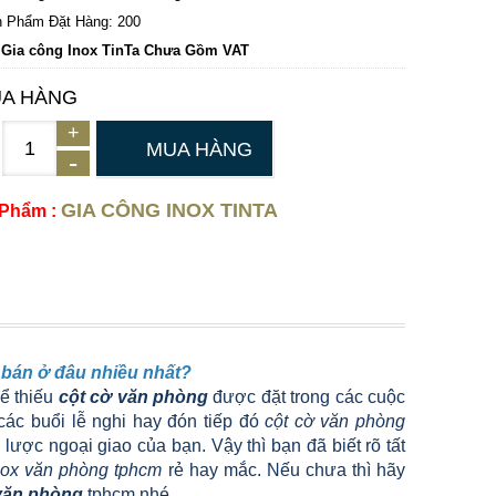
 Phẩm Đặt Hàng: 200
 Gia công Inox TinTa Chưa Gồm VAT
A HÀNG
MUA HÀNG
GIA CÔNG INOX TINTA
 Phẩm :
 bán ở đâu nhiều nhất?
hể thiếu
cột cờ văn phòng
được đặt trong các cuộc
các buổi lễ nghi hay đón tiếp đó
cột cờ văn phòng
 lược ngoại giao của bạn. Vậy thì bạn đã biết rõ tất
nox văn phòng tphcm
rẻ hay mắc. Nếu chưa thì hãy
 văn phòng
tphcm nhé.