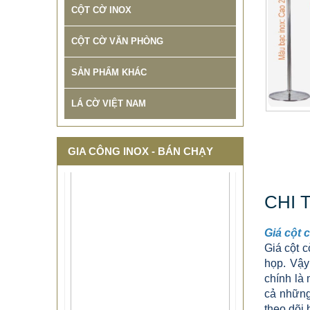
CỘT CỜ INOX
CỘT CỜ VĂN PHÒNG
SẢN PHẨM KHÁC
LÁ CỜ VIỆT NAM
GIA CÔNG INOX - BÁN CHẠY
CHI 
Giá cột 
Giá cột c
họp. Vậ
chính là 
cả những
theo dõi 