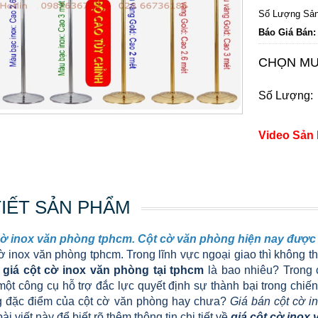
Số Lượng Sản
Báo Giá Bán:
CHỌN MU
Số Lượng:
Video Sản
TIẾT SẢN PHẨM
cờ inox văn phòng tphcm. Cột cờ văn phòng hiện nay được
ờ inox văn phòng tphcm. Trong lĩnh vực ngoại giao thì không t
y
giá cột cờ inox văn phòng tại tphcm
là bao nhiêu? Trong 
một công cụ hỗ trợ đắc lực quyết định sự thành bại trong chiến
 đặc điểm của cột cờ văn phòng hay chưa?
Giá bán cột cờ i
bài viết này để biết rõ thêm thông tin chi tiết về
giá cột cờ inox