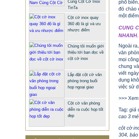
Cùng Cột Cờ Inox
phổ biến
TinTa
đó chào 
một điểm
Cột cờ inox quay
360 độ là gì và ưu
CUNG C
nhược điểm
NHANH.
Ngoài ra,
Chúng tôi muốn giới
thiệu tới bạn đọc về
văn phòn
cột cờ inox
mọi công 
chung và 
viết ngà
Lắp đặt cột cờ văn
dụng khôn
phòng trong buổi
việc sử d
họp ngoại giao
QUÀ TẶNG Ý NGHĨA CHO SẾP –
ĐỘC LẠ, SANG TRỌNG - CỜ ĐỂ
>>> Xem 
Cột cờ văn phòng
BÀN & HỘP BÚT CAO CẤP
diễn ra cuộc họp tốt
Tag:
giá 
2.968.680 VNĐ
2.986.860 VNĐ
đẹp
cao 3 mét
Mẫu: QUA TANG Y NGHIA CHO SEP
cột cờ in
304, báo 