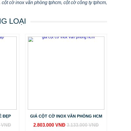
, cột cờ inox văn phòng tphcm, cột cờ công ty tphcm,
NG LOẠI
Ẻ ĐẸP
GIÁ CỘT CỜ INOX VĂN PHÒNG HCM
0 VNĐ
2.803.000 VNĐ
3.133.000 VNĐ