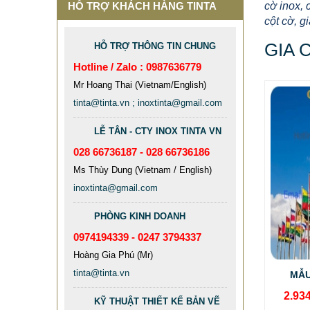
HỖ TRỢ KHÁCH HÀNG TINTA
cờ inox, 
cột cờ, gi
GIA 
HỖ TRỢ THÔNG TIN CHUNG
Hotline / Zalo : 0987636779
Mr Hoang Thai (Vietnam/English)
tinta@tinta.vn ; inoxtinta@gmail.com
LỄ TÂN - CTY INOX TINTA VN
028 66736187 - 028 66736186
Ms Thùy Dung (Vietnam / English)
inoxtinta@gmail.com
PHÒNG KINH DOANH
0974194339 - 0247 3794337
Hoàng Gia Phú (Mr)
tinta@tinta.vn
MẪU
2.93
KỸ THUẬT THIẾT KẾ BẢN VẼ