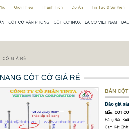
Chủ
Giới Thiệu
Thành Tích
Dự Án
Tin Tức & Sự Kiện
ÀN
CỘT CỜ VĂN PHÒNG
CỘT CỜ INOX
LÁ CỜ VIỆT NAM
BÁO
 CỜ GIÁ RẺ
NANG CỘT CỜ GIÁ RẺ
BÁN CỘT
Báo giá sả
Mẫu: COT CO
Hãng Sản Xu
Cam Kết Chất