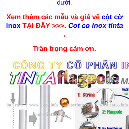
dưới.
Xem thêm các mẫu và giá về
cột cờ
inox
TẠI ĐÂY >>>.
Cot co inox tinta
.
Trân trọng cảm ơn.