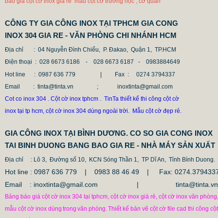
báo giá cột cờ inox giá rẻ mẫu cột cờ trường học , cơ quan
CÔNG TY GIA CÔNG INOX TẠI TPHCM GIA CONG
INOX 304 GIA RE - VĂN PHÒNG CHI NHÁNH HCM
Địa chỉ
: 04 Nguyễn Đình Chiểu, P. Đakao, Quận 1, TP.HCM
Điện thoại
: 028 6673 6186 - 028 6673 6187 -
0983884649
Hot line
: 0987 636 779 | Fax :
0274 3794337
Email
: tinta@tinta.vn ; inoxtinta@gmail.com
Cot co inox 304 . Cột cờ inox tphcm . TinTa thiết kế thi công cột cờ
inox tại tp hcm, cột cờ inox 304 dùng ngoài trời. Mẫu cột cờ đẹp rẻ.
GIA CÔNG INOX TẠI BÌNH DƯƠNG. CO SO GIA CONG INOX
TAI BINH DUONG BANG BAO GIA RE - NHÀ MÁY SẢN XUẤT
Địa chỉ
: Lô 3, Đường số 10, KCN Sóng Thần 1, TP Dĩ An, Tỉnh Bình Duong.
Hot line : 0987 636 779 | 0983 88 46 49 |
Fax: 0274.379433
Email : inoxtinta@gmail.com | tinta@tinta.vn
Bảng báo giá cột cờ inox 304 tại tphcm, cột cờ inox giá rẻ, cột cờ inox văn phòng
mẫu cột cờ inox dùng
trong
văn phòng.
Thiết kế bản vẽ cột cờ file cad thi công cột