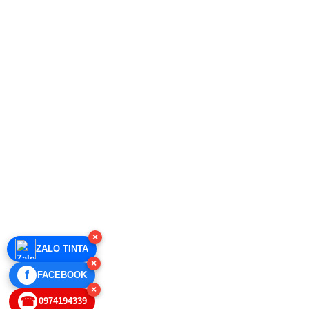
×
ZALO TINTA
×
f
FACEBOOK
×
☎
0974194339