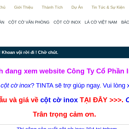
Chủ
Giới Thiệu
Thành Tích
Dự Án
Tin Tức & Sự Kiện
ÀN
CỘT CỜ VĂN PHÒNG
CỘT CỜ INOX
LÁ CỜ VIỆT NAM
BÁO
 Khoan vội rời đi ! Chờ chút.
h đang xem website Công Ty Cổ Phần I
m
cột cờ inox
? TINTA sẽ trợ giúp ngay. Vui lòng 
u và giá về
cột cờ inox
TẠI ĐÂY >>>.
C
Trân trọng cảm ơn.