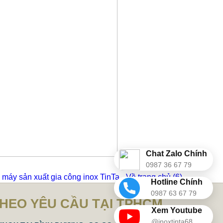
Chat Zalo Chính
0987 36 67 79
máy sản xuất gia công inox TinTa - Về trang chủ
(6)
Hotline Chính
0987 63 67 79
THEO YÊU CẦU TẠI TPHCM
Xem Youtube
@inoxtinta68