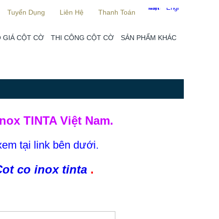
Tuyển Dụng
Liên Hệ
Thanh Toán
 GIÁ CỘT CỜ
THI CÔNG CỘT CỜ
SẢN PHẨM KHÁC
nox TINTA Việt Nam.
xem tại link bên dưới.
ot co inox tinta
.