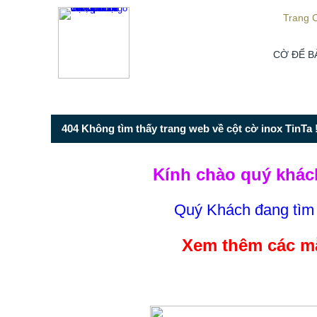
Từ mục này trở xuống là mã nguồn Zalo
Trang 
CỜ ĐỂ B
404 Không tìm thấy trang web về cột cờ inox TinTa !
Kính chào quý khác
Quý Khách đang tì
Xem thêm các mẫ