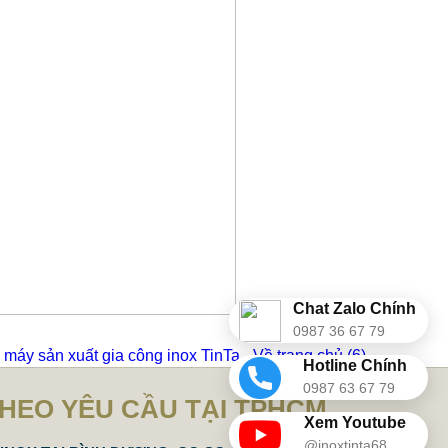
Chat Zalo Chính
0987 36 67 79
máy sản xuất gia công inox TinTa - Về trang chủ
(6)
Hotline Chính
0987 63 67 79
THEO YÊU CẦU TẠI TPHCM
Xem Youtube
@inoxtinta68