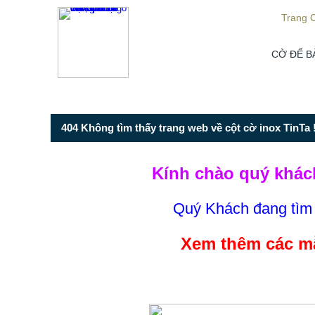
Từ mục này trở xuống là mã nguồn Zalo
Trang 
CỜ ĐỂ B
404 Không tìm thấy trang web về cột cờ inox TinTa !
Kính chào quý khác
Quý Khách đang tì
Xem thêm các mẫ