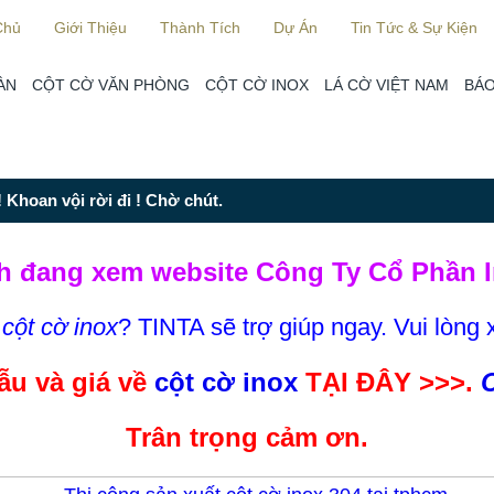
Chủ
Giới Thiệu
Thành Tích
Dự Án
Tin Tức & Sự Kiện
ÀN
CỘT CỜ VĂN PHÒNG
CỘT CỜ INOX
LÁ CỜ VIỆT NAM
BÁO
 Khoan vội rời đi ! Chờ chút.
h đang xem website Công Ty Cổ Phần I
m
cột cờ inox
? TINTA sẽ trợ giúp ngay. Vui lòng 
u và giá về
cột cờ inox
TẠI ĐÂY >>>.
C
Trân trọng cảm ơn.