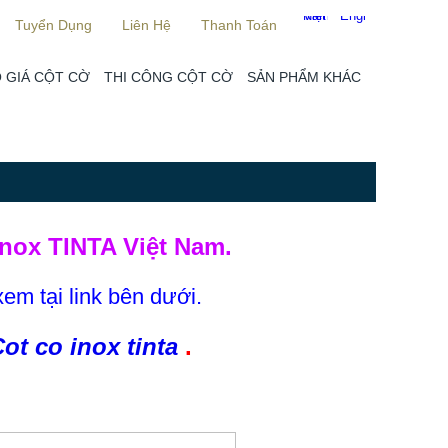
Tuyển Dụng
Liên Hệ
Thanh Toán
 GIÁ CỘT CỜ
THI CÔNG CỘT CỜ
SẢN PHẨM KHÁC
nox TINTA Việt Nam.
xem tại link bên dưới.
ot co inox tinta
.