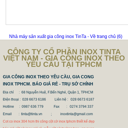
Nhà máy sản xuất gia công inox TinTa - Về trang chủ
(6)
CÔNG TY CỔ PHẦN INOX TINTA
VIỆT NAM - GIA CÔNG INOX THEO
YÊU CẦU TẠI TPHCM
GIA CÔNG INOX THEO YÊU CẦU, GIA CONG
INOX TPHCM. BÁO GIÁ RẺ - TRỤ SỞ CHÍNH
Địa chỉ : 68 Nguyễn Huệ, F.Bến Nghé, Quận 1, TPHCM
Điện thoại : 028 6673 6186
Liên hệ : 028 6673 6187
Hotline : 0987 636 779 Fax
: 0274 3794 337
Email : tinta@tinta.vn ;
inoxtinta@gmail.com
Cot co inox 304 hcm thi công cột cờ inox tphcm thiết kế đẹp