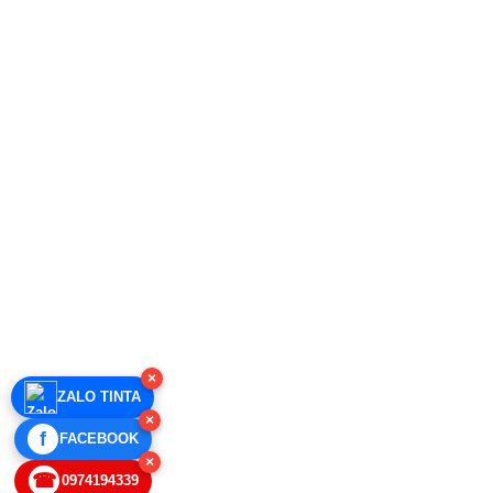
×
ZALO TINTA
×
f
FACEBOOK
×
☎
0974194339