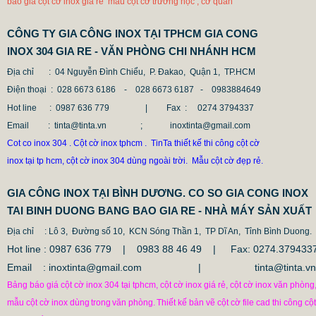
báo giá cột cờ inox giá rẻ mẫu cột cờ trường học , cơ quan
CÔNG TY GIA CÔNG INOX TẠI TPHCM GIA CONG
INOX 304 GIA RE - VĂN PHÒNG CHI NHÁNH HCM
Địa chỉ
: 04 Nguyễn Đình Chiểu, P. Đakao, Quận 1, TP.HCM
Điện thoại
: 028 6673 6186 - 028 6673 6187 -
0983884649
Hot line
: 0987 636 779 | Fax :
0274 3794337
Email
: tinta@tinta.vn ; inoxtinta@gmail.com
Cot co inox 304 . Cột cờ inox tphcm . TinTa thiết kế thi công cột cờ
inox tại tp hcm, cột cờ inox 304 dùng ngoài trời. Mẫu cột cờ đẹp rẻ.
GIA CÔNG INOX TẠI BÌNH DƯƠNG. CO SO GIA CONG INOX
TAI BINH DUONG BANG BAO GIA RE - NHÀ MÁY SẢN XUẤT
Địa chỉ
: Lô 3, Đường số 10, KCN Sóng Thần 1, TP Dĩ An, Tỉnh Bình Duong.
Hot line : 0987 636 779 | 0983 88 46 49 |
Fax: 0274.379433
Email : inoxtinta@gmail.com | tinta@tinta.vn
Bảng báo giá cột cờ inox 304 tại tphcm, cột cờ inox giá rẻ, cột cờ inox văn phòng
mẫu cột cờ inox dùng
trong
văn phòng.
Thiết kế bản vẽ cột cờ file cad thi công cột