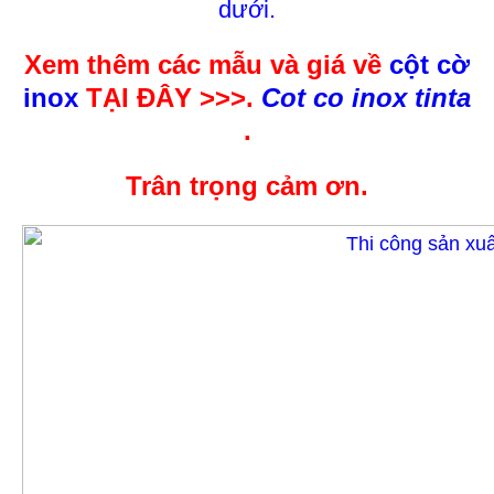
dưới.
Xem thêm các mẫu và giá về
cột cờ
inox
TẠI ĐÂY >>>.
Cot co inox tinta
.
Trân trọng cảm ơn.