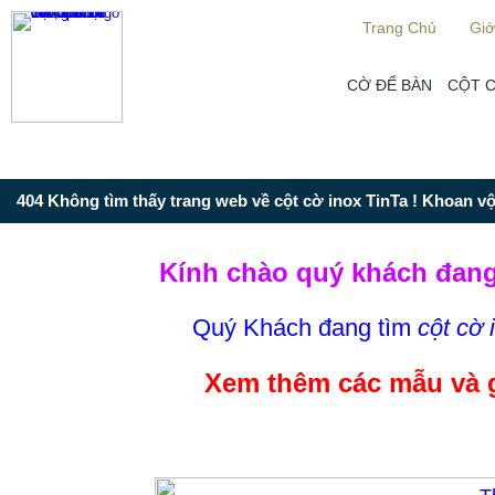
Từ mục này trở xuống là mã nguồn Zalo
Trang Chủ
Giớ
CỜ ĐỂ BÀN
CỘT 
404 Không tìm thấy trang web về cột cờ inox TinTa ! Khoan vội
Kính chào quý khách đang
Quý Khách đang tìm
cột cờ 
Xem thêm các mẫu và 