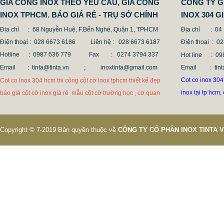
GIA CÔNG INOX THEO YÊU CẦU, GIA CONG
CÔNG TY G
INOX TPHCM. BÁO GIÁ RẺ - TRỤ SỞ CHÍNH
INOX 304 
Địa chỉ : 68 Nguyễn Huệ, F.Bến Nghé, Quận 1, TPHCM
Địa chỉ
: 04
Điện thoại : 028 6673 6186
Liên hệ : 028 6673 6187
Điện thoại
: 0
Hotline : 0987 636 779 Fax
: 0274 3794 337
Hot line
: 
Email : tinta@tinta.vn ;
inoxtinta@gmail.com
Email
: t
Cot co inox 304 
Cot co inox 304 hcm thi công cột cờ inox tphcm thiết kế đẹp
inox tại tp hcm,
báo giá cột cờ inox giá rẻ mẫu cột cờ trường học , cơ quan
Copyright © 7-2019 Bản quyền thuộc về
CÔNG TY CỔ PHẦN INOX TINTA 