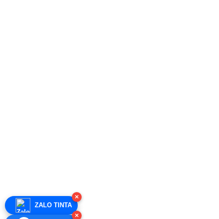
×
ZALO TINTA
×