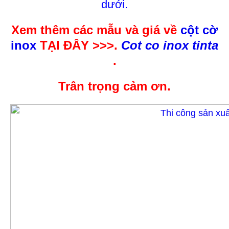
dưới.
Xem thêm các mẫu và giá về
cột cờ
inox
TẠI ĐÂY >>>.
Cot co inox tinta
.
Trân trọng cảm ơn.