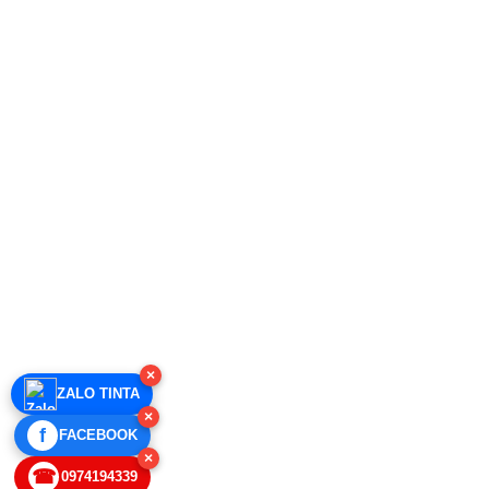
×
ZALO TINTA
×
f
FACEBOOK
×
☎
0974194339