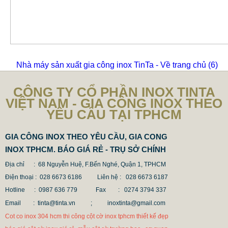
Nhà máy sản xuất gia công inox TinTa - Về trang chủ
(6)
CÔNG TY CỔ PHẦN INOX TINTA
VIỆT NAM - GIA CÔNG INOX THEO
YÊU CẦU TẠI TPHCM
GIA CÔNG INOX THEO YÊU CẦU, GIA CONG
INOX TPHCM. BÁO GIÁ RẺ - TRỤ SỞ CHÍNH
Địa chỉ : 68 Nguyễn Huệ, F.Bến Nghé, Quận 1, TPHCM
Điện thoại : 028 6673 6186
Liên hệ : 028 6673 6187
Hotline : 0987 636 779 Fax
: 0274 3794 337
Email : tinta@tinta.vn ;
inoxtinta@gmail.com
Cot co inox 304 hcm thi công cột cờ inox tphcm thiết kế đẹp