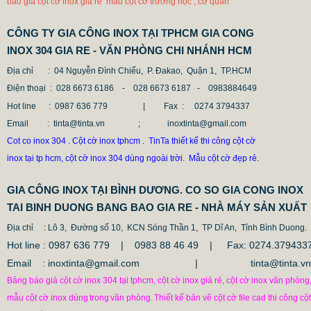
báo giá cột cờ inox giá rẻ mẫu cột cờ trường học , cơ quan
CÔNG TY GIA CÔNG INOX TẠI TPHCM GIA CONG
INOX 304 GIA RE - VĂN PHÒNG CHI NHÁNH HCM
Địa chỉ
: 04 Nguyễn Đình Chiểu, P. Đakao, Quận 1, TP.HCM
Điện thoại
: 028 6673 6186 - 028 6673 6187 -
0983884649
Hot line
: 0987 636 779 | Fax :
0274 3794337
Email
: tinta@tinta.vn ; inoxtinta@gmail.com
Cot co inox 304 . Cột cờ inox tphcm . TinTa thiết kế thi công cột cờ
inox tại tp hcm, cột cờ inox 304 dùng ngoài trời. Mẫu cột cờ đẹp rẻ.
GIA CÔNG INOX TẠI BÌNH DƯƠNG. CO SO GIA CONG INOX
TAI BINH DUONG BANG BAO GIA RE - NHÀ MÁY SẢN XUẤT
Địa chỉ
: Lô 3, Đường số 10, KCN Sóng Thần 1, TP Dĩ An, Tỉnh Bình Duong.
Hot line : 0987 636 779 | 0983 88 46 49 |
Fax: 0274.379433
Email : inoxtinta@gmail.com | tinta@tinta.vn
Bảng báo giá cột cờ inox 304 tại tphcm, cột cờ inox giá rẻ, cột cờ inox văn phòng
mẫu cột cờ inox dùng
trong
văn phòng.
Thiết kế bản vẽ cột cờ file cad thi công cột