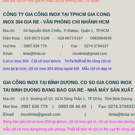
báo giá cột cờ inox giá rẻ mẫu cột cờ trường học , cơ quan
CÔNG TY GIA CÔNG INOX TẠI TPHCM GIA CONG
INOX 304 GIA RE - VĂN PHÒNG CHI NHÁNH HCM
Địa chỉ
: 04 Nguyễn Đình Chiểu, P. Đakao, Quận 1, TP.HCM
Điện thoại
: 028 6673 6186 - 028 6673 6187 -
0983884649
Hot line
: 0987 636 779 | Fax :
0274 3794337
Email
: tinta@tinta.vn ; inoxtinta@gmail.com
Cot co inox 304 . Cột cờ inox tphcm . TinTa thiết kế thi công cột cờ
inox tại tp hcm, cột cờ inox 304 dùng ngoài trời. Mẫu cột cờ đẹp rẻ.
GIA CÔNG INOX TẠI BÌNH DƯƠNG. CO SO GIA CONG INOX
TAI BINH DUONG BANG BAO GIA RE - NHÀ MÁY SẢN XUẤT
Địa chỉ
: Lô 3, Đường số 10, KCN Sóng Thần 1, TP Dĩ An, Tỉnh Bình Duong.
Hot line : 0987 636 779 | 0983 88 46 49 |
Fax: 0274.379433
Email : inoxtinta@gmail.com | tinta@tinta.vn
Bảng báo giá cột cờ inox 304 tại tphcm, cột cờ inox giá rẻ, cột cờ inox văn phòng
mẫu cột cờ inox dùng
trong
văn phòng.
Thiết kế bản vẽ cột cờ file cad thi công cột