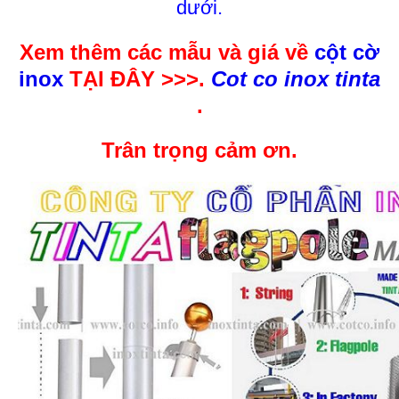
dưới.
Xem thêm các mẫu và giá về
cột cờ
inox
TẠI ĐÂY >>>.
Cot co inox tinta
.
Trân trọng cảm ơn.