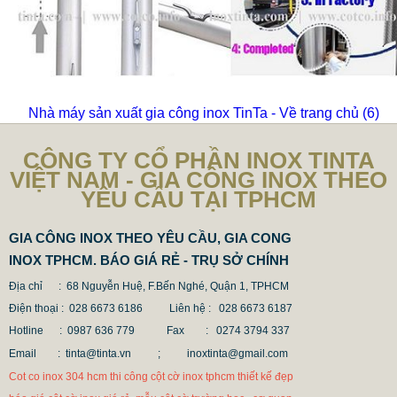
Nhà máy sản xuất gia công inox TinTa - Về trang chủ
(6)
CÔNG TY CỔ PHẦN INOX TINTA
VIỆT NAM - GIA CÔNG INOX THEO
YÊU CẦU TẠI TPHCM
GIA CÔNG INOX THEO YÊU CẦU, GIA CONG
INOX TPHCM. BÁO GIÁ RẺ - TRỤ SỞ CHÍNH
Địa chỉ : 68 Nguyễn Huệ, F.Bến Nghé, Quận 1, TPHCM
Điện thoại : 028 6673 6186
Liên hệ : 028 6673 6187
Hotline : 0987 636 779 Fax
: 0274 3794 337
Email : tinta@tinta.vn ;
inoxtinta@gmail.com
Cot co inox 304 hcm thi công cột cờ inox tphcm thiết kế đẹp