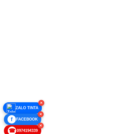
×
ZALO TINTA
×
f
FACEBOOK
×
☎
0974194339