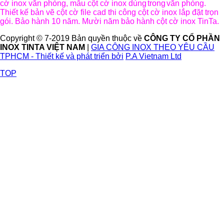
cờ inox văn phòng, mẫu cột cờ inox dùng
trong
văn phòng.
Thiết kế bản vẽ cột cờ file cad thi công cột cờ inox lắp đặt trọn
gói. Bảo hành 10 năm. Mười năm bảo hành cột cờ inox TinTa.
Copyright © 7-2019 Bản quyền thuộc về
CÔNG TY CỔ PHẦN
INOX TINTA VIỆT NAM
|
GIA CÔNG INOX THEO YÊU CẦU
TPHCM - Thiết kế và phát triển bởi
P.A Vietnam Ltd
TOP