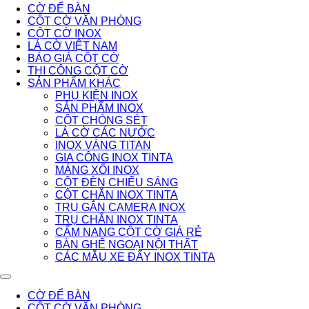
CỜ ĐỂ BÀN
CỘT CỜ VĂN PHÒNG
CỘT CỜ INOX
LÁ CỜ VIỆT NAM
BÁO GIÁ CỘT CỜ
THI CÔNG CỘT CỜ
SẢN PHẨM KHÁC
PHỤ KIỆN INOX
SẢN PHẨM INOX
CỘT CHÓNG SÉT
LÁ CỜ CÁC NƯỚC
INOX VÀNG TITAN
GIA CÔNG INOX TINTA
MÁNG XỐI INOX
CỘT ĐÈN CHIẾU SÁNG
CỘT CHẮN INOX TINTA
TRỤ GẮN CAMERA INOX
TRỤ CHẮN INOX TINTA
CẨM NANG CỘT CỜ GIÁ RẺ
BÀN GHẾ NGOẠI NỘI THẤT
CÁC MẪU XE ĐẨY INOX TINTA
CỜ ĐỂ BÀN
CỘT CỜ VĂN PHÒNG