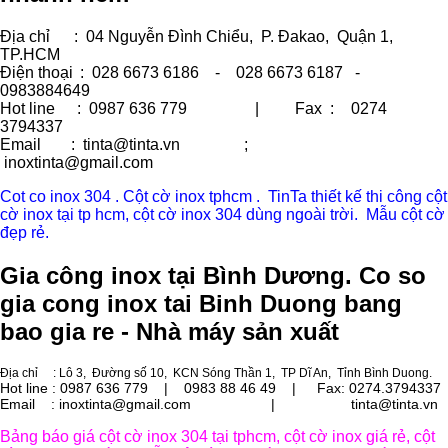
Địa chỉ
: 04 Nguyễn Đình Chiểu, P. Đakao, Quận 1,
TP.HCM
Điện thoại
: 028 6673 6186 - 028 6673 6187 -
0983884649
Hot line
: 0987 636 779 | Fax :
0274
3794337
Email
: tinta@tinta.vn ;
inoxtinta@gmail.com
Cot co inox 304 . Cột cờ inox tphcm . TinTa thiết kế thi công cột
cờ inox tại tp hcm, cột cờ inox 304 dùng ngoài trời. Mẫu cột cờ
đẹp rẻ.
Gia công inox tại Bình Dương. Co so
gia cong inox tai Binh Duong bang
bao gia re - Nhà máy sản xuất
Địa chỉ
: Lô 3, Đường số 10, KCN Sóng Thần 1, TP Dĩ An, Tỉnh Bình Duong.
Hot line : 0987 636 779 | 0983 88 46 49 |
Fax: 0274.3794337
Email : inoxtinta@gmail.com | tinta@tinta.vn
Bảng báo giá cột cờ inox 304 tại tphcm, cột cờ inox giá rẻ, cột