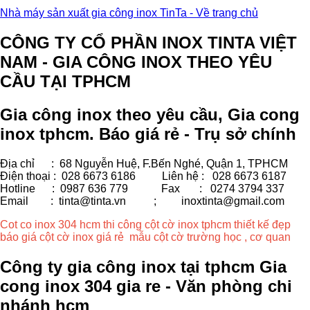
Nhà máy sản xuất gia công inox TinTa - Về trang chủ
CÔNG TY CỔ PHẦN INOX TINTA VIỆT
NAM - GIA CÔNG INOX THEO YÊU
CẦU TẠI TPHCM
Gia công inox theo yêu cầu, Gia cong
inox tphcm. Báo giá rẻ - Trụ sở chính
Địa chỉ : 68 Nguyễn Huệ, F.Bến Nghé, Quận 1, TPHCM
Điện thoại : 028 6673 6186
Liên hệ : 028 6673 6187
Hotline : 0987 636 779 Fax
: 0274 3794 337
Email : tinta@tinta.vn ;
inoxtinta@gmail.com
Cot co inox 304 hcm thi công cột cờ inox tphcm thiết kế đẹp
báo giá cột cờ inox giá rẻ mẫu cột cờ trường học , cơ quan
Công ty gia công inox tại tphcm Gia
cong inox 304 gia re - Văn phòng chi
nhánh hcm