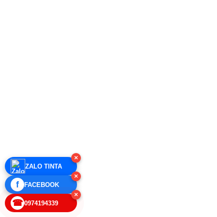
×
ZALO TINTA
×
f
FACEBOOK
×
☎
0974194339