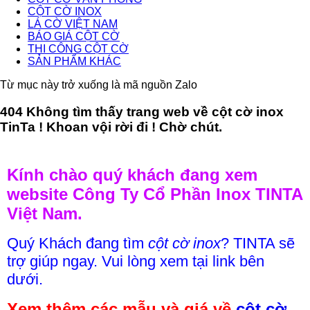
CỘT CỜ INOX
LÁ CỜ VIỆT NAM
BÁO GIÁ CỘT CỜ
THI CÔNG CỘT CỜ
SẢN PHẨM KHÁC
Từ mục này trở xuống là mã nguồn Zalo
404 Không tìm thấy trang web về cột cờ inox
TinTa ! Khoan vội rời đi ! Chờ chút.
Kính chào quý khách đang xem
website Công Ty Cổ Phần Inox TINTA
Việt Nam.
Quý Khách đang tìm
cột cờ inox
? TINTA sẽ
trợ giúp ngay. Vui lòng xem tại link bên
dưới.
Xem thêm các mẫu và giá về
cột cờ