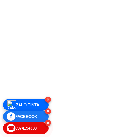
×
ZALO TINTA
×
f
FACEBOOK
×
☎
0974194339