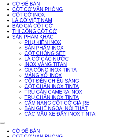
CỜ ĐỂ BÀN
CỘT CỜ VĂN PHÒNG
CỘT CỜ INOX
LÁ CỜ VIỆT NAM
BÁO GIÁ CỘT CỜ
THI CÔNG CỘT CỜ
SẢN PHẨM KHÁC
PHỤ KIỆN INOX
SẢN PHẨM INOX
CỘT CHÓNG SÉT
LÁ CỜ CÁC NƯỚC
INOX VÀNG TITAN
GIA CÔNG INOX TINTA
MÁNG XỐI INOX
CỘT ĐÈN CHIẾU SÁNG
CỘT CHẮN INOX TINTA
TRỤ GẮN CAMERA INOX
TRỤ CHẮN INOX TINTA
CẨM NANG CỘT CỜ GIÁ RẺ
BÀN GHẾ NGOẠI NỘI THẤT
CÁC MẪU XE ĐẨY INOX TINTA
CỜ ĐỂ BÀN
CỘT CỜ VĂN PHÒNG