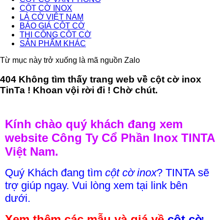
CỘT CỜ INOX
LÁ CỜ VIỆT NAM
BÁO GIÁ CỘT CỜ
THI CÔNG CỘT CỜ
SẢN PHẨM KHÁC
Từ mục này trở xuống là mã nguồn Zalo
404 Không tìm thấy trang web về cột cờ inox
TinTa ! Khoan vội rời đi ! Chờ chút.
Kính chào quý khách đang xem
website Công Ty Cổ Phần Inox TINTA
Việt Nam.
Quý Khách đang tìm
cột cờ inox
? TINTA sẽ
trợ giúp ngay. Vui lòng xem tại link bên
dưới.
Xem thêm các mẫu và giá về
cột cờ