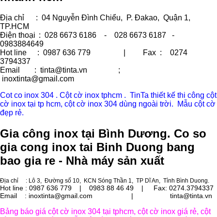
Địa chỉ
: 04 Nguyễn Đình Chiểu, P. Đakao, Quận 1,
TP.HCM
Điện thoại
: 028 6673 6186 - 028 6673 6187 -
0983884649
Hot line
: 0987 636 779 | Fax :
0274
3794337
Email
: tinta@tinta.vn ;
inoxtinta@gmail.com
Cot co inox 304 . Cột cờ inox tphcm . TinTa thiết kế thi công cột
cờ inox tại tp hcm, cột cờ inox 304 dùng ngoài trời. Mẫu cột cờ
đẹp rẻ.
Gia công inox tại Bình Dương. Co so
gia cong inox tai Binh Duong bang
bao gia re - Nhà máy sản xuất
Địa chỉ
: Lô 3, Đường số 10, KCN Sóng Thần 1, TP Dĩ An, Tỉnh Bình Duong.
Hot line : 0987 636 779 | 0983 88 46 49 |
Fax: 0274.3794337
Email : inoxtinta@gmail.com | tinta@tinta.vn
Bảng báo giá cột cờ inox 304 tại tphcm, cột cờ inox giá rẻ, cột