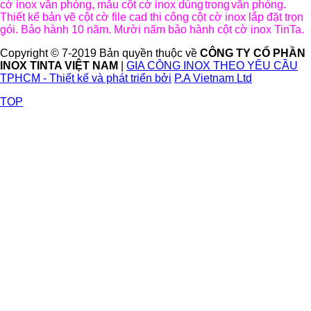
cờ inox văn phòng, mẫu cột cờ inox dùng
trong
văn phòng.
Thiết kế bản vẽ cột cờ file cad thi công cột cờ inox lắp đặt trọn
gói. Bảo hành 10 năm. Mười năm bảo hành cột cờ inox TinTa.
Copyright © 7-2019 Bản quyền thuộc về
CÔNG TY CỔ PHẦN
INOX TINTA VIỆT NAM
|
GIA CÔNG INOX THEO YÊU CẦU
TPHCM - Thiết kế và phát triển bởi
P.A Vietnam Ltd
TOP