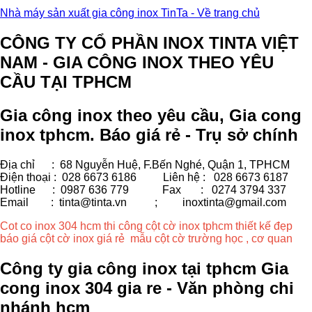
Nhà máy sản xuất gia công inox TinTa - Về trang chủ
CÔNG TY CỔ PHẦN INOX TINTA VIỆT
NAM - GIA CÔNG INOX THEO YÊU
CẦU TẠI TPHCM
Gia công inox theo yêu cầu, Gia cong
inox tphcm. Báo giá rẻ - Trụ sở chính
Địa chỉ : 68 Nguyễn Huệ, F.Bến Nghé, Quận 1, TPHCM
Điện thoại : 028 6673 6186
Liên hệ : 028 6673 6187
Hotline : 0987 636 779 Fax
: 0274 3794 337
Email : tinta@tinta.vn ;
inoxtinta@gmail.com
Cot co inox 304 hcm thi công cột cờ inox tphcm thiết kế đẹp
báo giá cột cờ inox giá rẻ mẫu cột cờ trường học , cơ quan
Công ty gia công inox tại tphcm Gia
cong inox 304 gia re - Văn phòng chi
nhánh hcm