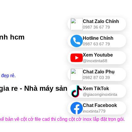
Chat Zalo Chính
0987 36 67 79
ánh hcm
Hotline Chính
0987 63 67 79
Xem Youtube
@inoxtinta68
Chat Zalo Phụ
 đẹp rẻ.
0982 87 03 39
ia re - Nhà máy sản xuất
Xem TikTok
@giaconginoxtinta
Chat Facebook
inoxtinta779
kế bản vẽ cột cờ file cad thi công cột cờ inox lắp đặt trọn gói.