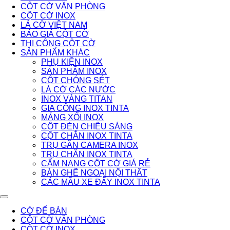
CỘT CỜ VĂN PHÒNG
CỘT CỜ INOX
LÁ CỜ VIỆT NAM
BÁO GIÁ CỘT CỜ
THI CÔNG CỘT CỜ
SẢN PHẨM KHÁC
PHỤ KIỆN INOX
SẢN PHẨM INOX
CỘT CHÓNG SÉT
LÁ CỜ CÁC NƯỚC
INOX VÀNG TITAN
GIA CÔNG INOX TINTA
MÁNG XỐI INOX
CỘT ĐÈN CHIẾU SÁNG
CỘT CHẮN INOX TINTA
TRỤ GẮN CAMERA INOX
TRỤ CHẮN INOX TINTA
CẨM NANG CỘT CỜ GIÁ RẺ
BÀN GHẾ NGOẠI NỘI THẤT
CÁC MẪU XE ĐẨY INOX TINTA
CỜ ĐỂ BÀN
CỘT CỜ VĂN PHÒNG
CỘT CỜ INOX