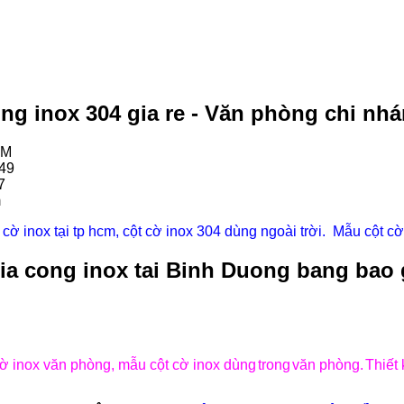
ong inox 304 gia re - Văn phòng chi nh
CM
49
7
m
t cờ inox tại tp hcm, cột cờ inox 304 dùng ngoài trời. Mẫu cột cờ
ia cong inox tai Binh Duong bang bao g
 cờ inox văn phòng, mẫu cột cờ inox dùng
trong
văn phòng.
Thiết 