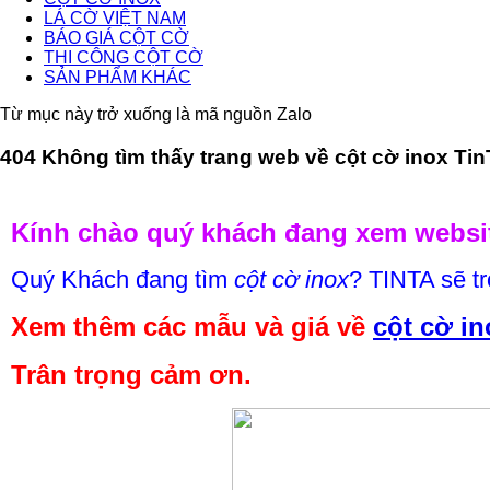
LÁ CỜ VIỆT NAM
BÁO GIÁ CỘT CỜ
THI CÔNG CỘT CỜ
SẢN PHẨM KHÁC
Từ mục này trở xuống là mã nguồn Zalo
404 Không tìm thấy trang web về cột cờ inox TinT
Kính chào quý khách đang xem websit
Quý Khách đang tìm
cột cờ inox
? TINTA sẽ tr
Xem thêm các mẫu và giá về
cột cờ in
Trân trọng cảm ơn.