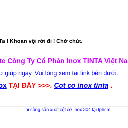
a ! Khoan vội rời đi ! Chờ chút.
e Công Ty Cổ Phần Inox TINTA Việt N
ợ giúp ngay. Vui lòng xem tại link bên dưới.
ox
TẠI ĐÂY >>>.
Cot co inox tinta
.