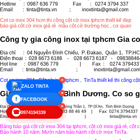
Hotline : 0987 636 779 Fax
: 0274 3794 337
Email : tinta@tinta.vn ;
inoxtinta@gmail.com
Cot co inox 304 hcm thi công cột cờ inox tphcm thiết kế đẹp
báo giá cột cờ inox giá rẻ mẫu cột cờ trường học , cơ quan
Công ty gia công inox tại tphcm Gia c
Địa chỉ
: 04 Nguyễn Đình Chiểu, P. Đakao, Quận 1, TP.H
Điện thoại
: 028 6673 6186 - 028 6673 6187 -
09838846
Hot line
: 0987 636 779 | Fax :
0274 379433
Email
: tinta@tinta.vn ; inoxtinta@gmail.co
Cot co inox 304 . Cột cờ inox tphcm . TinTa thiết kế thi công cộ
×
ZALO TINTA
Gia công inox tại Bình Dương. Co so g
×
f
FACEBOOK
×
Địa chỉ
: Lô 3, Đường số 10, KCN Sóng Thần 1, TP Dĩ An, Tỉnh Bình Duong.
Hot line : 0987 636 779 | 0983 88 46 49 |
Fax: 0274.3794337
☎
0974194339
Email : inoxtinta@gmail.com | tinta@tinta.vn
Bảng báo giá cột cờ inox 304 tại tphcm, cột cờ inox giá rẻ, cột
Bảo hành 10 năm. Mười năm bảo hành cột cờ inox TinTa.