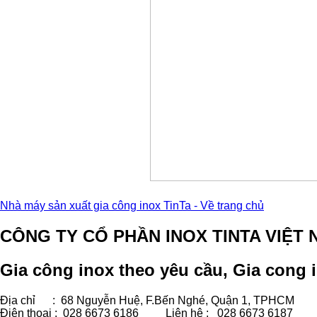
Nhà máy sản xuất gia công inox TinTa - Về trang chủ
CÔNG TY CỔ PHẦN INOX TINTA VIỆT 
Gia công inox theo yêu cầu, Gia cong i
Địa chỉ : 68 Nguyễn Huệ, F.Bến Nghé, Quận 1, TPHCM
Điện thoại : 028 6673 6186
Liên hệ : 028 6673 6187