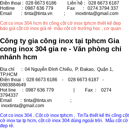
Điện thoại : 028 6673 6186
Liên hệ : 028 6673 6187
Hotline : 0987 636 779 Fax
: 0274 3794 337
Email : tinta@tinta.vn ;
inoxtinta@gmail.com
Cot co inox 304 hcm thi công cột cờ inox tphcm thiết kế đẹp
báo giá cột cờ inox giá rẻ mẫu cột cờ trường học , cơ quan
Công ty gia công inox tại tphcm Gia
cong inox 304 gia re - Văn phòng chi
nhánh hcm
Địa chỉ
: 04 Nguyễn Đình Chiểu, P. Đakao, Quận 1,
TP.HCM
Điện thoại
: 028 6673 6186 - 028 6673 6187 -
0983884649
Hot line
: 0987 636 779 | Fax :
0274
3794337
Email
: tinta@tinta.vn ;
inoxtinta@gmail.com
Cot co inox 304 . Cột cờ inox tphcm . TinTa thiết kế thi công cột
cờ inox tại tp hcm, cột cờ inox 304 dùng ngoài trời. Mẫu cột cờ
đẹp rẻ.