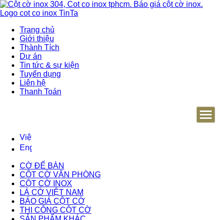
Trang chủ
Giới thiệu
Thành Tích
Dự án
Tin tức & sự kiện
Tuyển dụng
Liên hệ
Thanh Toán
CỜ ĐỂ BÀN
CỘT CỜ VĂN PHÒNG
CỘT CỜ INOX
LÁ CỜ VIỆT NAM
BÁO GIÁ CỘT CỜ
THI CÔNG CỘT CỜ
SẢN PHẨM KHÁC