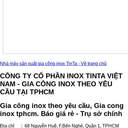
Nhà máy sản xuất gia công inox TinTa - Về trang chủ
CÔNG TY CỔ PHẦN INOX TINTA VIỆT
NAM - GIA CÔNG INOX THEO YÊU
CẦU TẠI TPHCM
Gia công inox theo yêu cầu, Gia cong
inox tphcm. Báo giá rẻ - Trụ sở chính
Địa chỉ : 68 Nguyễn Huệ, F.Bến Nghé, Quận 1, TPHCM