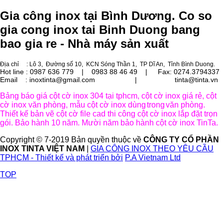
Gia công inox tại Bình Dương. Co so
gia cong inox tai Binh Duong bang
bao gia re - Nhà máy sản xuất
Địa chỉ
: Lô 3, Đường số 10, KCN Sóng Thần 1, TP Dĩ An, Tỉnh Bình Duong.
Hot line : 0987 636 779 | 0983 88 46 49 |
Fax: 0274.3794337
Email : inoxtinta@gmail.com | tinta@tinta.vn
Bảng báo giá cột cờ inox 304 tại tphcm, cột cờ inox giá rẻ, cột
cờ inox văn phòng, mẫu cột cờ inox dùng
trong
văn phòng.
Thiết kế bản vẽ cột cờ file cad thi công cột cờ inox lắp đặt trọn
gói. Bảo hành 10 năm. Mười năm bảo hành cột cờ inox TinTa.
Copyright © 7-2019 Bản quyền thuộc về
CÔNG TY CỔ PHẦN
INOX TINTA VIỆT NAM
|
GIA CÔNG INOX THEO YÊU CẦU
TPHCM - Thiết kế và phát triển bởi
P.A Vietnam Ltd
TOP