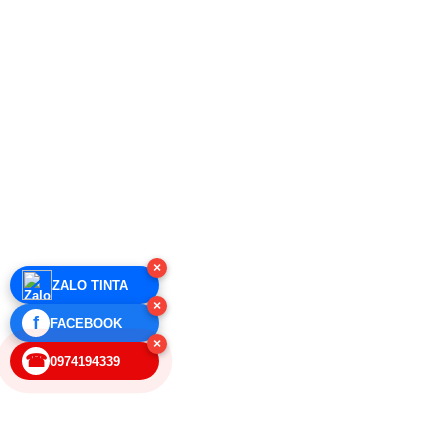
×
ZALO TINTA
×
f
FACEBOOK
×
☎
0974194339