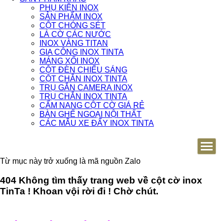
PHỤ KIỆN INOX
SẢN PHẨM INOX
CỘT CHÓNG SÉT
LÁ CỜ CÁC NƯỚC
INOX VÀNG TITAN
GIA CÔNG INOX TINTA
MÁNG XỐI INOX
CỘT ĐÈN CHIẾU SÁNG
CỘT CHẮN INOX TINTA
TRỤ GẮN CAMERA INOX
TRỤ CHẮN INOX TINTA
CẨM NANG CỘT CỜ GIÁ RẺ
BÀN GHẾ NGOẠI NỘI THẤT
CÁC MẪU XE ĐẨY INOX TINTA
Từ mục này trở xuống là mã nguồn Zalo
404 Không tìm thấy trang web về cột cờ inox
TinTa ! Khoan vội rời đi ! Chờ chút.