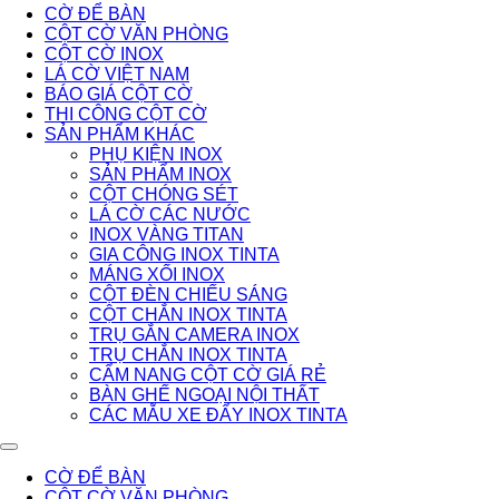
CỜ ĐỂ BÀN
CỘT CỜ VĂN PHÒNG
CỘT CỜ INOX
LÁ CỜ VIỆT NAM
BÁO GIÁ CỘT CỜ
THI CÔNG CỘT CỜ
SẢN PHẨM KHÁC
PHỤ KIỆN INOX
SẢN PHẨM INOX
CỘT CHÓNG SÉT
LÁ CỜ CÁC NƯỚC
INOX VÀNG TITAN
GIA CÔNG INOX TINTA
MÁNG XỐI INOX
CỘT ĐÈN CHIẾU SÁNG
CỘT CHẮN INOX TINTA
TRỤ GẮN CAMERA INOX
TRỤ CHẮN INOX TINTA
CẨM NANG CỘT CỜ GIÁ RẺ
BÀN GHẾ NGOẠI NỘI THẤT
CÁC MẪU XE ĐẨY INOX TINTA
CỜ ĐỂ BÀN
CỘT CỜ VĂN PHÒNG