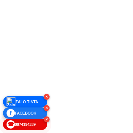
×
ZALO TINTA
×
f
FACEBOOK
×
☎
0974194339