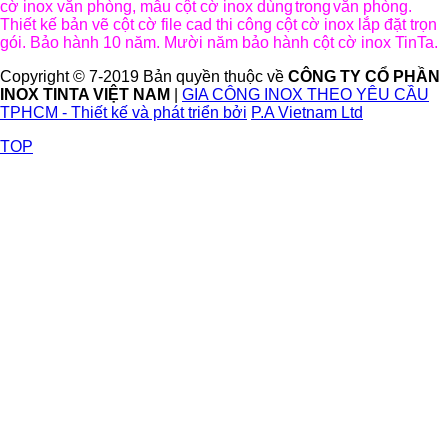
cờ inox văn phòng, mẫu cột cờ inox dùng
trong
văn phòng.
Thiết kế bản vẽ cột cờ file cad thi công cột cờ inox lắp đặt trọn
gói. Bảo hành 10 năm. Mười năm bảo hành cột cờ inox TinTa.
Copyright © 7-2019 Bản quyền thuộc về
CÔNG TY CỔ PHẦN
INOX TINTA VIỆT NAM
|
GIA CÔNG INOX THEO YÊU CẦU
TPHCM - Thiết kế và phát triển bởi
P.A Vietnam Ltd
TOP