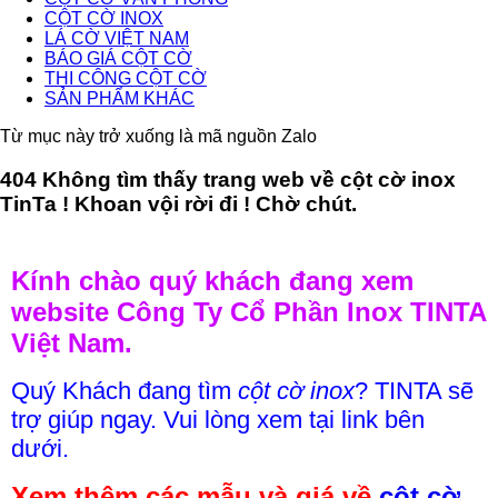
CỘT CỜ INOX
LÁ CỜ VIỆT NAM
BÁO GIÁ CỘT CỜ
THI CÔNG CỘT CỜ
SẢN PHẨM KHÁC
Từ mục này trở xuống là mã nguồn Zalo
404 Không tìm thấy trang web về cột cờ inox
TinTa ! Khoan vội rời đi ! Chờ chút.
Kính chào quý khách đang xem
website Công Ty Cổ Phần Inox TINTA
Việt Nam.
Quý Khách đang tìm
cột cờ inox
? TINTA sẽ
trợ giúp ngay. Vui lòng xem tại link bên
dưới.
Xem thêm các mẫu và giá về
cột cờ