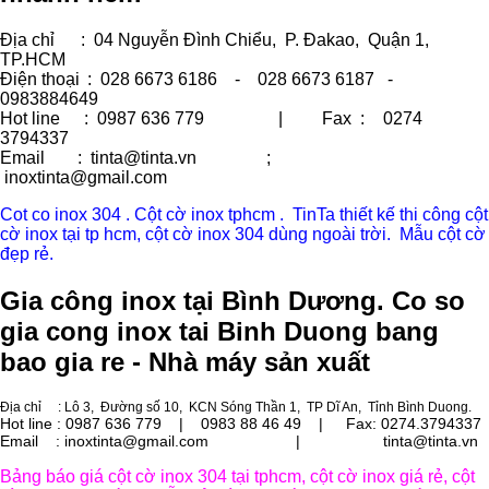
Địa chỉ
: 04 Nguyễn Đình Chiểu, P. Đakao, Quận 1,
TP.HCM
Điện thoại
: 028 6673 6186 - 028 6673 6187 -
0983884649
Hot line
: 0987 636 779 | Fax :
0274
3794337
Email
: tinta@tinta.vn ;
inoxtinta@gmail.com
Cot co inox 304 . Cột cờ inox tphcm . TinTa thiết kế thi công cột
cờ inox tại tp hcm, cột cờ inox 304 dùng ngoài trời. Mẫu cột cờ
đẹp rẻ.
Gia công inox tại Bình Dương. Co so
gia cong inox tai Binh Duong bang
bao gia re - Nhà máy sản xuất
Địa chỉ
: Lô 3, Đường số 10, KCN Sóng Thần 1, TP Dĩ An, Tỉnh Bình Duong.
Hot line : 0987 636 779 | 0983 88 46 49 |
Fax: 0274.3794337
Email : inoxtinta@gmail.com | tinta@tinta.vn
Bảng báo giá cột cờ inox 304 tại tphcm, cột cờ inox giá rẻ, cột