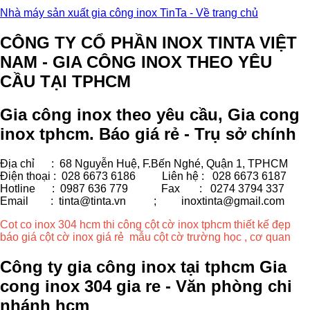
Nhà máy sản xuất gia công inox TinTa - Về trang chủ
CÔNG TY CỔ PHẦN INOX TINTA VIỆT
NAM - GIA CÔNG INOX THEO YÊU
CẦU TẠI TPHCM
Gia công inox theo yêu cầu, Gia cong
inox tphcm. Báo giá rẻ - Trụ sở chính
Địa chỉ : 68 Nguyễn Huệ, F.Bến Nghé, Quận 1, TPHCM
Điện thoại : 028 6673 6186
Liên hệ : 028 6673 6187
Hotline : 0987 636 779 Fax
: 0274 3794 337
Email : tinta@tinta.vn ;
inoxtinta@gmail.com
Cot co inox 304 hcm thi công cột cờ inox tphcm thiết kế đẹp
báo giá cột cờ inox giá rẻ mẫu cột cờ trường học , cơ quan
Công ty gia công inox tại tphcm Gia
cong inox 304 gia re - Văn phòng chi
nhánh hcm