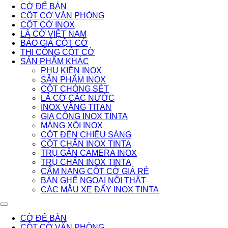
CỜ ĐỂ BÀN
CỘT CỜ VĂN PHÒNG
CỘT CỜ INOX
LÁ CỜ VIỆT NAM
BÁO GIÁ CỘT CỜ
THI CÔNG CỘT CỜ
SẢN PHẨM KHÁC
PHỤ KIỆN INOX
SẢN PHẨM INOX
CỘT CHÓNG SÉT
LÁ CỜ CÁC NƯỚC
INOX VÀNG TITAN
GIA CÔNG INOX TINTA
MÁNG XỐI INOX
CỘT ĐÈN CHIẾU SÁNG
CỘT CHẮN INOX TINTA
TRỤ GẮN CAMERA INOX
TRỤ CHẮN INOX TINTA
CẨM NANG CỘT CỜ GIÁ RẺ
BÀN GHẾ NGOẠI NỘI THẤT
CÁC MẪU XE ĐẨY INOX TINTA
CỜ ĐỂ BÀN
CỘT CỜ VĂN PHÒNG