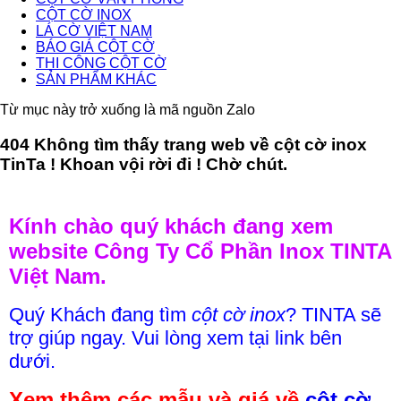
CỘT CỜ INOX
LÁ CỜ VIỆT NAM
BÁO GIÁ CỘT CỜ
THI CÔNG CỘT CỜ
SẢN PHẨM KHÁC
Từ mục này trở xuống là mã nguồn Zalo
404 Không tìm thấy trang web về cột cờ inox
TinTa ! Khoan vội rời đi ! Chờ chút.
Kính chào quý khách đang xem
website Công Ty Cổ Phần Inox TINTA
Việt Nam.
Quý Khách đang tìm
cột cờ inox
? TINTA sẽ
trợ giúp ngay. Vui lòng xem tại link bên
dưới.
Xem thêm các mẫu và giá về
cột cờ