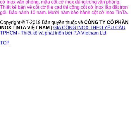
cờ inox văn phòng, mẫu cột cờ inox dùng
trong
văn phòng.
Thiết kế bản vẽ cột cờ file cad thi công cột cờ inox lắp đặt trọn
gói. Bảo hành 10 năm. Mười năm bảo hành cột cờ inox TinTa.
Copyright © 7-2019 Bản quyền thuộc về
CÔNG TY CỔ PHẦN
INOX TINTA VIỆT NAM
|
GIA CÔNG INOX THEO YÊU CẦU
TPHCM - Thiết kế và phát triển bởi
P.A Vietnam Ltd
TOP