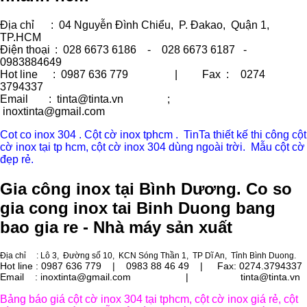
Địa chỉ
: 04 Nguyễn Đình Chiểu, P. Đakao, Quận 1,
TP.HCM
Điện thoại
: 028 6673 6186 - 028 6673 6187 -
0983884649
Hot line
: 0987 636 779 | Fax :
0274
3794337
Email
: tinta@tinta.vn ;
inoxtinta@gmail.com
Cot co inox 304 . Cột cờ inox tphcm . TinTa thiết kế thi công cột
cờ inox tại tp hcm, cột cờ inox 304 dùng ngoài trời. Mẫu cột cờ
đẹp rẻ.
Gia công inox tại Bình Dương. Co so
gia cong inox tai Binh Duong bang
bao gia re - Nhà máy sản xuất
Địa chỉ
: Lô 3, Đường số 10, KCN Sóng Thần 1, TP Dĩ An, Tỉnh Bình Duong.
Hot line : 0987 636 779 | 0983 88 46 49 |
Fax: 0274.3794337
Email : inoxtinta@gmail.com | tinta@tinta.vn
Bảng báo giá cột cờ inox 304 tại tphcm, cột cờ inox giá rẻ, cột