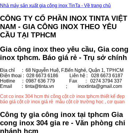
Nhà máy sản xuất gia công inox TinTa - Về trang chủ
CÔNG TY CỔ PHẦN INOX TINTA VIỆT
NAM - GIA CÔNG INOX THEO YÊU
CẦU TẠI TPHCM
Gia công inox theo yêu cầu, Gia cong
inox tphcm. Báo giá rẻ - Trụ sở chính
Địa chỉ : 68 Nguyễn Huệ, F.Bến Nghé, Quận 1, TPHCM
Điện thoại : 028 6673 6186
Liên hệ : 028 6673 6187
Hotline : 0987 636 779 Fax
: 0274 3794 337
Email : tinta@tinta.vn ;
inoxtinta@gmail.com
Cot co inox 304 hcm thi công cột cờ inox tphcm thiết kế đẹp
báo giá cột cờ inox giá rẻ mẫu cột cờ trường học , cơ quan
Công ty gia công inox tại tphcm Gia
cong inox 304 gia re - Văn phòng chi
nhánh hcm