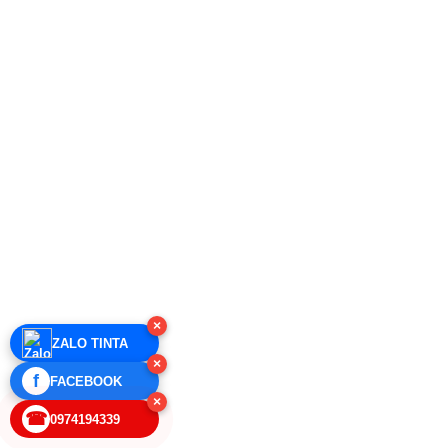
×
ZALO TINTA
×
f
FACEBOOK
×
☎
0974194339