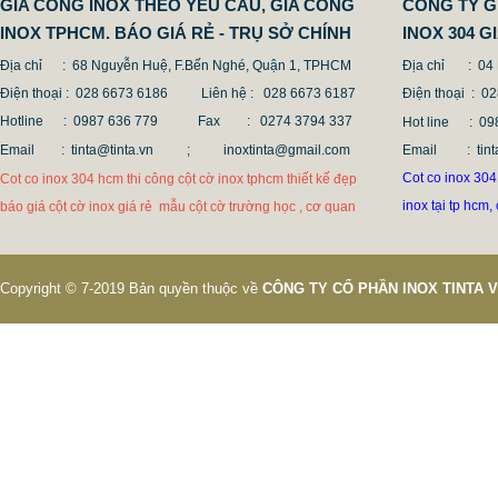
GIA CÔNG INOX THEO YÊU CẦU, GIA CONG
CÔNG TY G
INOX TPHCM. BÁO GIÁ RẺ - TRỤ SỞ CHÍNH
INOX 304 
Địa chỉ : 68 Nguyễn Huệ, F.Bến Nghé, Quận 1, TPHCM
Địa chỉ
: 04
Điện thoại : 028 6673 6186
Liên hệ : 028 6673 6187
Điện thoại
: 0
Hotline : 0987 636 779 Fax
: 0274 3794 337
Hot line
: 
Email : tinta@tinta.vn ;
inoxtinta@gmail.com
Email
: t
Cot co inox 304 
Cot co inox 304 hcm thi công cột cờ inox tphcm thiết kế đẹp
inox tại tp hcm,
báo giá cột cờ inox giá rẻ mẫu cột cờ trường học , cơ quan
Copyright © 7-2019 Bản quyền thuộc về
CÔNG TY CỔ PHẦN INOX TINTA 