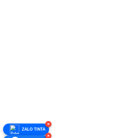
×
ZALO TINTA
×