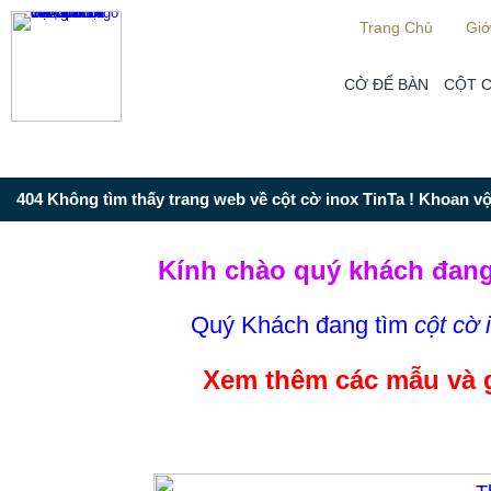
Từ mục này trở xuống là mã nguồn Zalo
Trang Chủ
Giớ
CỜ ĐỂ BÀN
CỘT 
404 Không tìm thấy trang web về cột cờ inox TinTa ! Khoan vội
Kính chào quý khách đang
Quý Khách đang tìm
cột cờ 
Xem thêm các mẫu và 