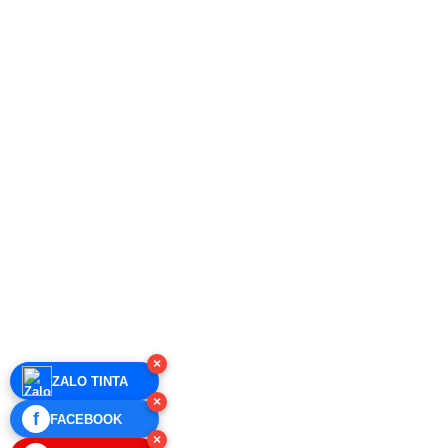
×
ZALO TINTA
×
f
FACEBOOK
×