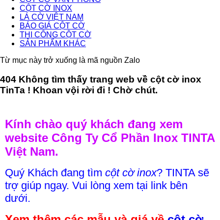
CỘT CỜ INOX
LÁ CỜ VIỆT NAM
BÁO GIÁ CỘT CỜ
THI CÔNG CỘT CỜ
SẢN PHẨM KHÁC
Từ mục này trở xuống là mã nguồn Zalo
404 Không tìm thấy trang web về cột cờ inox
TinTa ! Khoan vội rời đi ! Chờ chút.
Kính chào quý khách đang xem
website Công Ty Cổ Phần Inox TINTA
Việt Nam.
Quý Khách đang tìm
cột cờ inox
? TINTA sẽ
trợ giúp ngay. Vui lòng xem tại link bên
dưới.
Xem thêm các mẫu và giá về
cột cờ