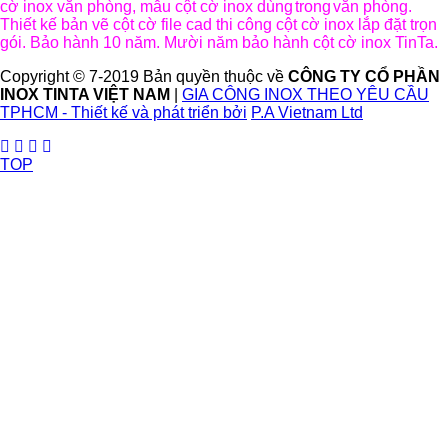
cờ inox văn phòng, mẫu cột cờ inox dùng
trong
văn phòng.
Thiết kế bản vẽ cột cờ file cad thi công cột cờ inox lắp đặt trọn
gói. Bảo hành 10 năm. Mười năm bảo hành cột cờ inox TinTa.
Copyright © 7-2019 Bản quyền thuộc về
CÔNG TY CỔ PHẦN
INOX TINTA VIỆT NAM
|
GIA CÔNG INOX THEO YÊU CẦU
TPHCM - Thiết kế và phát triển bởi
P.A Vietnam Ltd
TOP