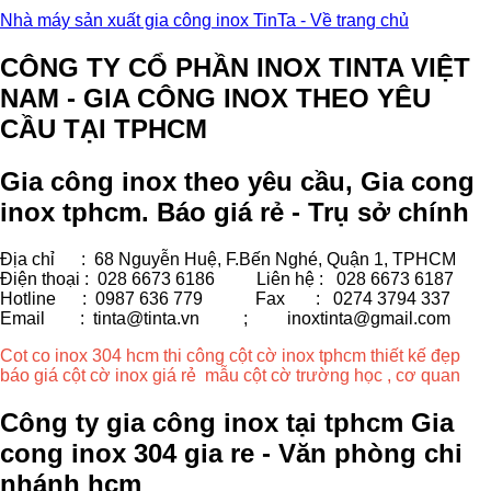
Nhà máy sản xuất gia công inox TinTa - Về trang chủ
CÔNG TY CỔ PHẦN INOX TINTA VIỆT
NAM - GIA CÔNG INOX THEO YÊU
CẦU TẠI TPHCM
Gia công inox theo yêu cầu, Gia cong
inox tphcm. Báo giá rẻ - Trụ sở chính
Địa chỉ : 68 Nguyễn Huệ, F.Bến Nghé, Quận 1, TPHCM
Điện thoại : 028 6673 6186
Liên hệ : 028 6673 6187
Hotline : 0987 636 779 Fax
: 0274 3794 337
Email : tinta@tinta.vn ;
inoxtinta@gmail.com
Cot co inox 304 hcm thi công cột cờ inox tphcm thiết kế đẹp
báo giá cột cờ inox giá rẻ mẫu cột cờ trường học , cơ quan
Công ty gia công inox tại tphcm Gia
cong inox 304 gia re - Văn phòng chi
nhánh hcm