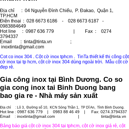
Địa chỉ
: 04 Nguyễn Đình Chiểu, P. Đakao, Quận 1,
TP.HCM
Điện thoại
: 028 6673 6186 - 028 6673 6187 -
0983884649
Hot line
: 0987 636 779 | Fax :
0274
3794337
Email
: tinta@tinta.vn ;
inoxtinta@gmail.com
Cot co inox 304 . Cột cờ inox tphcm . TinTa thiết kế thi công cột
cờ inox tại tp hcm, cột cờ inox 304 dùng ngoài trời. Mẫu cột cờ
đẹp rẻ.
Gia công inox tại Bình Dương. Co so
gia cong inox tai Binh Duong bang
bao gia re - Nhà máy sản xuất
Địa chỉ
: Lô 3, Đường số 10, KCN Sóng Thần 1, TP Dĩ An, Tỉnh Bình Duong.
Hot line : 0987 636 779 | 0983 88 46 49 |
Fax: 0274.3794337
Email : inoxtinta@gmail.com | tinta@tinta.vn
Bảng báo giá cột cờ inox 304 tại tphcm, cột cờ inox giá rẻ, cột