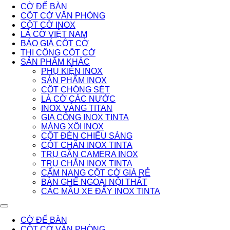
CỜ ĐỂ BÀN
CỘT CỜ VĂN PHÒNG
CỘT CỜ INOX
LÁ CỜ VIỆT NAM
BÁO GIÁ CỘT CỜ
THI CÔNG CỘT CỜ
SẢN PHẨM KHÁC
PHỤ KIỆN INOX
SẢN PHẨM INOX
CỘT CHÓNG SÉT
LÁ CỜ CÁC NƯỚC
INOX VÀNG TITAN
GIA CÔNG INOX TINTA
MÁNG XỐI INOX
CỘT ĐÈN CHIẾU SÁNG
CỘT CHẮN INOX TINTA
TRỤ GẮN CAMERA INOX
TRỤ CHẮN INOX TINTA
CẨM NANG CỘT CỜ GIÁ RẺ
BÀN GHẾ NGOẠI NỘI THẤT
CÁC MẪU XE ĐẨY INOX TINTA
CỜ ĐỂ BÀN
CỘT CỜ VĂN PHÒNG