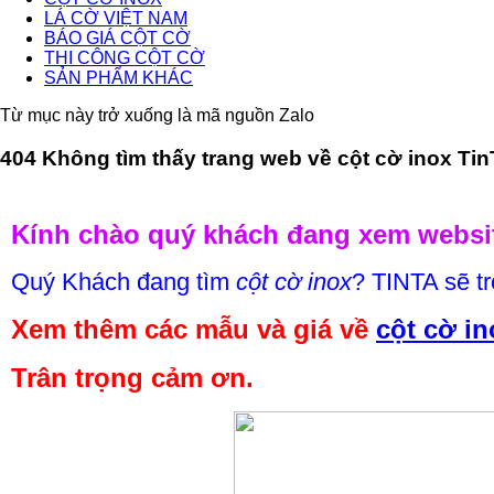
LÁ CỜ VIỆT NAM
BÁO GIÁ CỘT CỜ
THI CÔNG CỘT CỜ
SẢN PHẨM KHÁC
Từ mục này trở xuống là mã nguồn Zalo
404 Không tìm thấy trang web về cột cờ inox TinT
Kính chào quý khách đang xem websit
Quý Khách đang tìm
cột cờ inox
? TINTA sẽ tr
Xem thêm các mẫu và giá về
cột cờ in
Trân trọng cảm ơn.