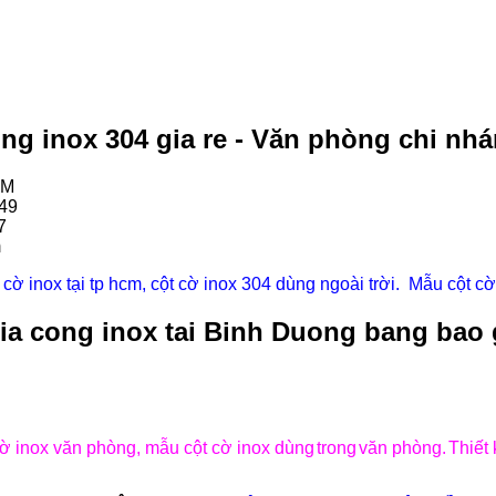
ong inox 304 gia re - Văn phòng chi nh
CM
49
7
m
t cờ inox tại tp hcm, cột cờ inox 304 dùng ngoài trời. Mẫu cột cờ
ia cong inox tai Binh Duong bang bao g
 cờ inox văn phòng, mẫu cột cờ inox dùng
trong
văn phòng.
Thiết 