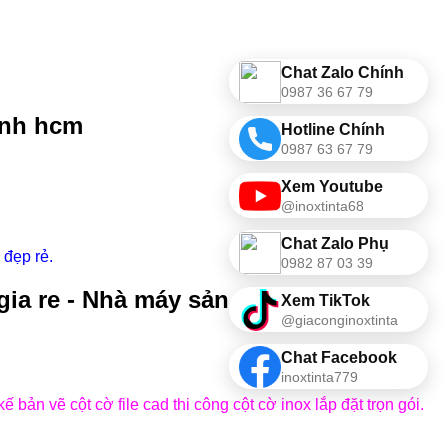
Chat Zalo Chính
0987 36 67 79
ánh hcm
Hotline Chính
0987 63 67 79
Xem Youtube
@inoxtinta68
Chat Zalo Phụ
 đẹp rẻ.
0982 87 03 39
ia re - Nhà máy sản xuất
Xem TikTok
@giaconginoxtinta
Chat Facebook
inoxtinta779
kế bản vẽ cột cờ file cad thi công cột cờ inox lắp đặt trọn gói.