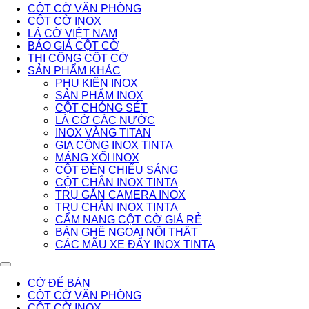
CỘT CỜ VĂN PHÒNG
CỘT CỜ INOX
LÁ CỜ VIỆT NAM
BÁO GIÁ CỘT CỜ
THI CÔNG CỘT CỜ
SẢN PHẨM KHÁC
PHỤ KIỆN INOX
SẢN PHẨM INOX
CỘT CHÓNG SÉT
LÁ CỜ CÁC NƯỚC
INOX VÀNG TITAN
GIA CÔNG INOX TINTA
MÁNG XỐI INOX
CỘT ĐÈN CHIẾU SÁNG
CỘT CHẮN INOX TINTA
TRỤ GẮN CAMERA INOX
TRỤ CHẮN INOX TINTA
CẨM NANG CỘT CỜ GIÁ RẺ
BÀN GHẾ NGOẠI NỘI THẤT
CÁC MẪU XE ĐẨY INOX TINTA
CỜ ĐỂ BÀN
CỘT CỜ VĂN PHÒNG
CỘT CỜ INOX