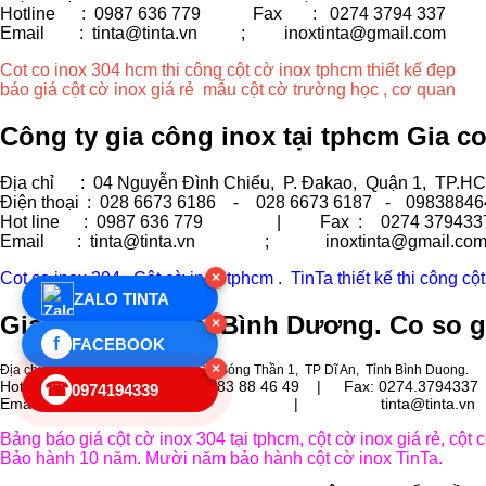
Hotline : 0987 636 779 Fax
: 0274 3794 337
Email : tinta@tinta.vn ;
inoxtinta@gmail.com
Cot co inox 304 hcm thi công cột cờ inox tphcm thiết kế đẹp
báo giá cột cờ inox giá rẻ mẫu cột cờ trường học , cơ quan
Công ty gia công inox tại tphcm Gia c
Địa chỉ
: 04 Nguyễn Đình Chiểu, P. Đakao, Quận 1, TP.H
Điện thoại
: 028 6673 6186 - 028 6673 6187 -
09838846
Hot line
: 0987 636 779 | Fax :
0274 379433
Email
: tinta@tinta.vn ; inoxtinta@gmail.co
Cot co inox 304 . Cột cờ inox tphcm . TinTa thiết kế thi công cộ
×
ZALO TINTA
Gia công inox tại Bình Dương. Co so g
×
f
FACEBOOK
×
Địa chỉ
: Lô 3, Đường số 10, KCN Sóng Thần 1, TP Dĩ An, Tỉnh Bình Duong.
Hot line : 0987 636 779 | 0983 88 46 49 |
Fax: 0274.3794337
☎
0974194339
Email : inoxtinta@gmail.com | tinta@tinta.vn
Bảng báo giá cột cờ inox 304 tại tphcm, cột cờ inox giá rẻ, cột
Bảo hành 10 năm. Mười năm bảo hành cột cờ inox TinTa.