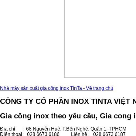
Nhà máy sản xuất gia công inox TinTa - Về trang chủ
CÔNG TY CỔ PHẦN INOX TINTA VIỆT 
Gia công inox theo yêu cầu, Gia cong i
Địa chỉ : 68 Nguyễn Huệ, F.Bến Nghé, Quận 1, TPHCM
Điện thoại : 028 6673 6186
Liên hệ : 028 6673 6187