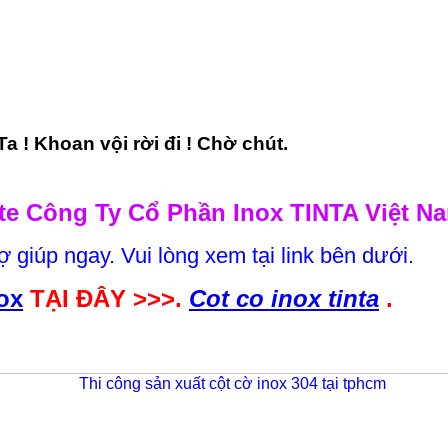
a ! Khoan vội rời đi ! Chờ chút.
e Công Ty Cổ Phần Inox TINTA Việt N
ợ giúp ngay. Vui lòng xem tại link bên dưới.
ox
TẠI ĐÂY >>>.
Cot co inox tinta
.