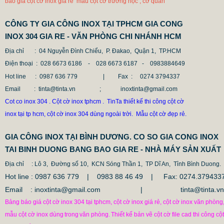
báo giá cột cờ inox giá rẻ mẫu cột cờ trường học , cơ quan
CÔNG TY GIA CÔNG INOX TẠI TPHCM GIA CONG
INOX 304 GIA RE - VĂN PHÒNG CHI NHÁNH HCM
Địa chỉ
: 04 Nguyễn Đình Chiểu, P. Đakao, Quận 1, TP.HCM
Điện thoại
: 028 6673 6186 - 028 6673 6187 -
0983884649
Hot line
: 0987 636 779 | Fax :
0274 3794337
Email
: tinta@tinta.vn ; inoxtinta@gmail.com
Cot co inox 304 . Cột cờ inox tphcm . TinTa thiết kế thi công cột cờ
inox tại tp hcm, cột cờ inox 304 dùng ngoài trời. Mẫu cột cờ đẹp rẻ.
GIA CÔNG INOX TẠI BÌNH DƯƠNG. CO SO GIA CONG INOX
TAI BINH DUONG BANG BAO GIA RE - NHÀ MÁY SẢN XUẤT
Địa chỉ
: Lô 3, Đường số 10, KCN Sóng Thần 1, TP Dĩ An, Tỉnh Bình Duong.
Hot line : 0987 636 779 | 0983 88 46 49 |
Fax: 0274.379433
Email : inoxtinta@gmail.com | tinta@tinta.vn
Bảng báo giá cột cờ inox 304 tại tphcm, cột cờ inox giá rẻ, cột cờ inox văn phòng
mẫu cột cờ inox dùng
trong
văn phòng.
Thiết kế bản vẽ cột cờ file cad thi công cột