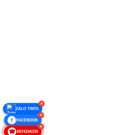
×
ZALO TINTA
×
f
FACEBOOK
×
☎
0974194339