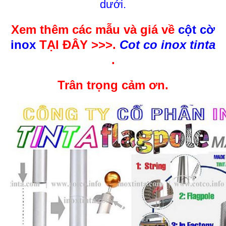
dưới.
Xem thêm các mẫu và giá về
cột cờ
inox
TẠI ĐÂY >>>.
Cot co inox tinta
.
Trân trọng cảm ơn.