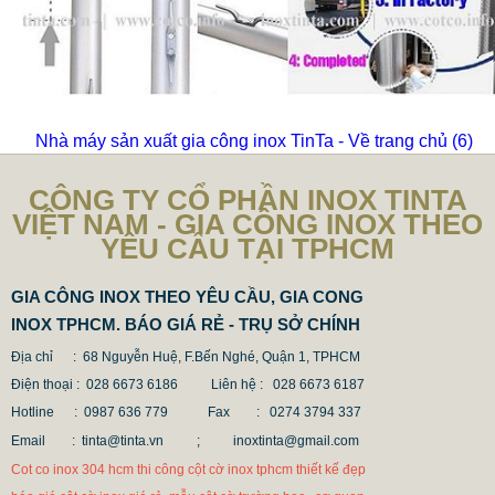
Nhà máy sản xuất gia công inox TinTa - Về trang chủ
(5)
CÔNG TY CỔ PHẦN INOX TINTA
VIỆT NAM - GIA CÔNG INOX THEO
YÊU CẦU TẠI TPHCM
GIA CÔNG INOX THEO YÊU CẦU, GIA CONG
INOX TPHCM. BÁO GIÁ RẺ - TRỤ SỞ CHÍNH
Địa chỉ : 68 Nguyễn Huệ, F.Bến Nghé, Quận 1, TPHCM
Điện thoại : 028 6673 6186
Liên hệ : 028 6673 6187
Hotline : 0987 636 779 Fax
: 0274 3794 337
Email : tinta@tinta.vn ;
inoxtinta@gmail.com
Cot co inox 304 hcm thi công cột cờ inox tphcm thiết kế đẹp