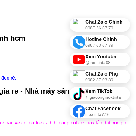
Chat Zalo Chính
0987 36 67 79
ánh hcm
Hotline Chính
0987 63 67 79
Xem Youtube
@inoxtinta68
Chat Zalo Phụ
 đẹp rẻ.
0982 87 03 39
ia re - Nhà máy sản xuất
Xem TikTok
@giaconginoxtinta
Chat Facebook
inoxtinta779
kế bản vẽ cột cờ file cad thi công cột cờ inox lắp đặt trọn gói.