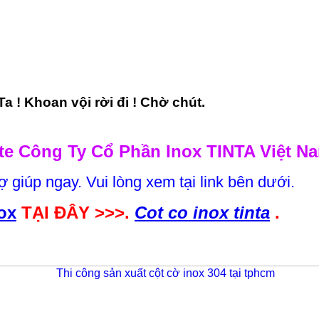
a ! Khoan vội rời đi ! Chờ chút.
e Công Ty Cổ Phần Inox TINTA Việt N
ợ giúp ngay. Vui lòng xem tại link bên dưới.
ox
TẠI ĐÂY >>>.
Cot co inox tinta
.