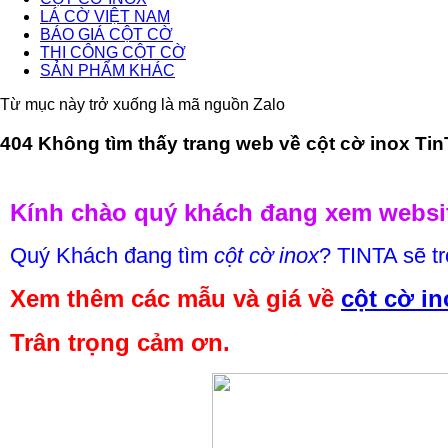
LÁ CỜ VIỆT NAM
BÁO GIÁ CỘT CỜ
THI CÔNG CỘT CỜ
SẢN PHẨM KHÁC
Từ mục này trở xuống là mã nguồn Zalo
404 Không tìm thấy trang web về cột cờ inox TinT
Kính chào quý khách đang xem websit
Quý Khách đang tìm
cột cờ inox
? TINTA sẽ tr
Xem thêm các mẫu và giá về
cột cờ in
Trân trọng cảm ơn.