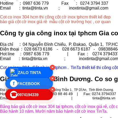
Hotline : 0987 636 779 Fax
: 0274 3794 337
Email : tinta@tinta.vn ;
inoxtinta@gmail.com
Cot co inox 304 hcm thi công cột cờ inox tphcm thiết kế đẹp
báo giá cột cờ inox giá rẻ mẫu cột cờ trường học , cơ quan
Công ty gia công inox tại tphcm Gia c
Địa chỉ
: 04 Nguyễn Đình Chiểu, P. Đakao, Quận 1, TP.H
Điện thoại
: 028 6673 6186 - 028 6673 6187 -
09838846
Hot line
: 0987 636 779 | Fax :
0274 379433
Email
: tinta@tinta.vn ; inoxtinta@gmail.co
Cot co inox 304 . Cột cờ inox tphcm . TinTa thiết kế thi công cộ
×
ZALO TINTA
Gia công inox tại Bình Dương. Co so g
×
f
FACEBOOK
×
Địa chỉ
: Lô 3, Đường số 10, KCN Sóng Thần 1, TP Dĩ An, Tỉnh Bình Duong.
Hot line : 0987 636 779 | 0983 88 46 49 |
Fax: 0274.3794337
☎
0974194339
Email : inoxtinta@gmail.com | tinta@tinta.vn
Bảng báo giá cột cờ inox 304 tại tphcm, cột cờ inox giá rẻ, cột
Bảo hành 10 năm. Mười năm bảo hành cột cờ inox TinTa.