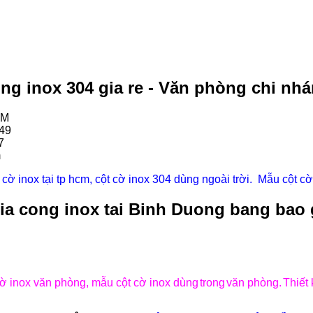
ong inox 304 gia re - Văn phòng chi nh
CM
49
7
m
t cờ inox tại tp hcm, cột cờ inox 304 dùng ngoài trời. Mẫu cột cờ
ia cong inox tai Binh Duong bang bao g
 cờ inox văn phòng, mẫu cột cờ inox dùng
trong
văn phòng.
Thiết 