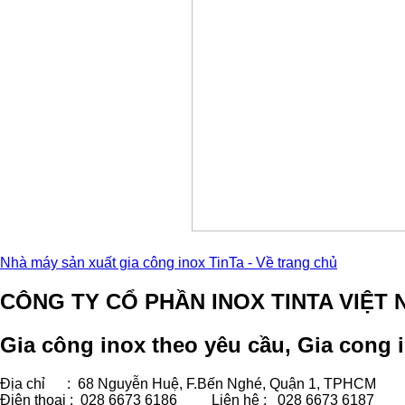
Nhà máy sản xuất gia công inox TinTa - Về trang chủ
CÔNG TY CỔ PHẦN INOX TINTA VIỆT 
Gia công inox theo yêu cầu, Gia cong i
Địa chỉ : 68 Nguyễn Huệ, F.Bến Nghé, Quận 1, TPHCM
Điện thoại : 028 6673 6186
Liên hệ : 028 6673 6187