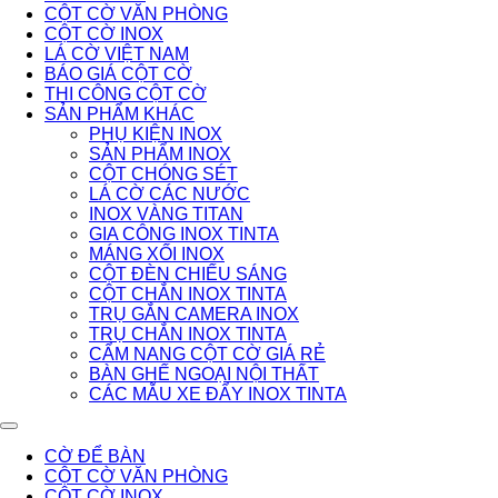
CỘT CỜ VĂN PHÒNG
CỘT CỜ INOX
LÁ CỜ VIỆT NAM
BÁO GIÁ CỘT CỜ
THI CÔNG CỘT CỜ
SẢN PHẨM KHÁC
PHỤ KIỆN INOX
SẢN PHẨM INOX
CỘT CHÓNG SÉT
LÁ CỜ CÁC NƯỚC
INOX VÀNG TITAN
GIA CÔNG INOX TINTA
MÁNG XỐI INOX
CỘT ĐÈN CHIẾU SÁNG
CỘT CHẮN INOX TINTA
TRỤ GẮN CAMERA INOX
TRỤ CHẮN INOX TINTA
CẨM NANG CỘT CỜ GIÁ RẺ
BÀN GHẾ NGOẠI NỘI THẤT
CÁC MẪU XE ĐẨY INOX TINTA
CỜ ĐỂ BÀN
CỘT CỜ VĂN PHÒNG
CỘT CỜ INOX