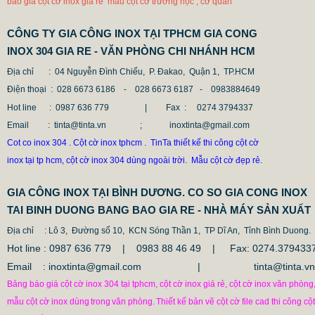
báo giá cột cờ inox giá rẻ mẫu cột cờ trường học , cơ quan
CÔNG TY GIA CÔNG INOX TẠI TPHCM GIA CONG
INOX 304 GIA RE - VĂN PHÒNG CHI NHÁNH HCM
Địa chỉ
: 04 Nguyễn Đình Chiểu, P. Đakao, Quận 1, TP.HCM
Điện thoại
: 028 6673 6186 - 028 6673 6187 -
0983884649
Hot line
: 0987 636 779 | Fax :
0274 3794337
Email
: tinta@tinta.vn ; inoxtinta@gmail.com
Cot co inox 304 . Cột cờ inox tphcm . TinTa thiết kế thi công cột cờ
inox tại tp hcm, cột cờ inox 304 dùng ngoài trời. Mẫu cột cờ đẹp rẻ.
GIA CÔNG INOX TẠI BÌNH DƯƠNG. CO SO GIA CONG INOX
TAI BINH DUONG BANG BAO GIA RE - NHÀ MÁY SẢN XUẤT
Địa chỉ
: Lô 3, Đường số 10, KCN Sóng Thần 1, TP Dĩ An, Tỉnh Bình Duong.
Hot line : 0987 636 779 | 0983 88 46 49 |
Fax: 0274.379433
Email : inoxtinta@gmail.com | tinta@tinta.vn
Bảng báo giá cột cờ inox 304 tại tphcm, cột cờ inox giá rẻ, cột cờ inox văn phòng
mẫu cột cờ inox dùng
trong
văn phòng.
Thiết kế bản vẽ cột cờ file cad thi công cột