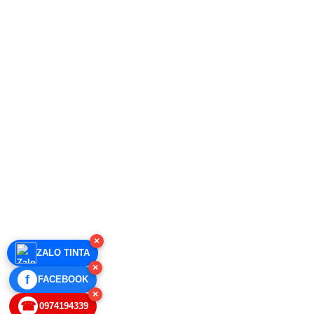
×
ZALO TINTA
×
f
FACEBOOK
×
☎
0974194339