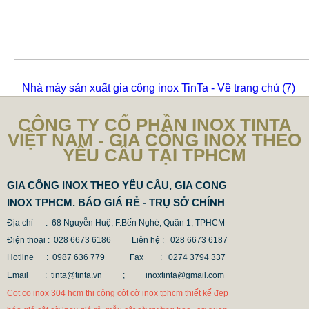
Nhà máy sản xuất gia công inox TinTa - Về trang chủ
(6)
CÔNG TY CỔ PHẦN INOX TINTA
VIỆT NAM - GIA CÔNG INOX THEO
YÊU CẦU TẠI TPHCM
GIA CÔNG INOX THEO YÊU CẦU, GIA CONG
INOX TPHCM. BÁO GIÁ RẺ - TRỤ SỞ CHÍNH
Địa chỉ : 68 Nguyễn Huệ, F.Bến Nghé, Quận 1, TPHCM
Điện thoại : 028 6673 6186
Liên hệ : 028 6673 6187
Hotline : 0987 636 779 Fax
: 0274 3794 337
Email : tinta@tinta.vn ;
inoxtinta@gmail.com
Cot co inox 304 hcm thi công cột cờ inox tphcm thiết kế đẹp