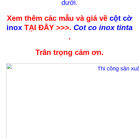
dưới.
Xem thêm các mẫu và giá về
cột cờ
inox
TẠI ĐÂY >>>.
Cot co inox tinta
.
Trân trọng cảm ơn.