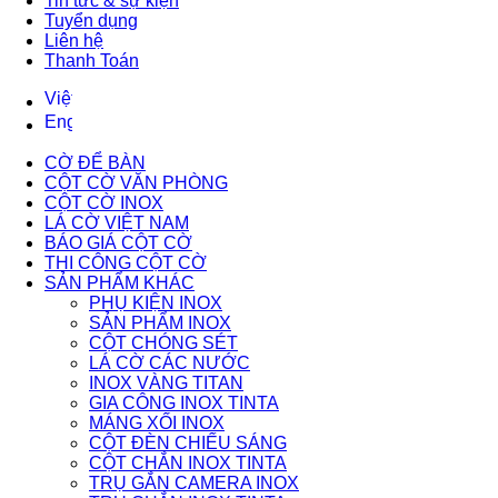
Tin tức & sự kiện
Tuyển dụng
Liên hệ
Thanh Toán
CỜ ĐỂ BÀN
CỘT CỜ VĂN PHÒNG
CỘT CỜ INOX
LÁ CỜ VIỆT NAM
BÁO GIÁ CỘT CỜ
THI CÔNG CỘT CỜ
SẢN PHẨM KHÁC
PHỤ KIỆN INOX
SẢN PHẨM INOX
CỘT CHÓNG SÉT
LÁ CỜ CÁC NƯỚC
INOX VÀNG TITAN
GIA CÔNG INOX TINTA
MÁNG XỐI INOX
CỘT ĐÈN CHIẾU SÁNG
CỘT CHẮN INOX TINTA
TRỤ GẮN CAMERA INOX