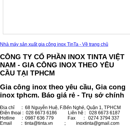
Nhà máy sản xuất gia công inox TinTa - Về trang chủ
CÔNG TY CỔ PHẦN INOX TINTA VIỆT
NAM - GIA CÔNG INOX THEO YÊU
CẦU TẠI TPHCM
Gia công inox theo yêu cầu, Gia cong
inox tphcm. Báo giá rẻ - Trụ sở chính
Địa chỉ : 68 Nguyễn Huệ, F.Bến Nghé, Quận 1, TPHCM
Điện thoại : 028 6673 6186
Liên hệ : 028 6673 6187
Hotline : 0987 636 779 Fax
: 0274 3794 337
Email : tinta@tinta.vn ;
inoxtinta@gmail.com