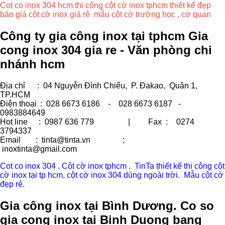
Cot co inox 304 hcm thi công cột cờ inox tphcm thiết kế đẹp
báo giá cột cờ inox giá rẻ mẫu cột cờ trường học , cơ quan
Công ty gia công inox tại tphcm Gia
cong inox 304 gia re - Văn phòng chi
nhánh hcm
Địa chỉ
: 04 Nguyễn Đình Chiểu, P. Đakao, Quận 1,
TP.HCM
Điện thoại
: 028 6673 6186 - 028 6673 6187 -
0983884649
Hot line
: 0987 636 779 | Fax :
0274
3794337
Email
: tinta@tinta.vn ;
inoxtinta@gmail.com
Cot co inox 304 . Cột cờ inox tphcm . TinTa thiết kế thi công cột
cờ inox tại tp hcm, cột cờ inox 304 dùng ngoài trời. Mẫu cột cờ
đẹp rẻ.
Gia công inox tại Bình Dương. Co so
gia cong inox tai Binh Duong bang