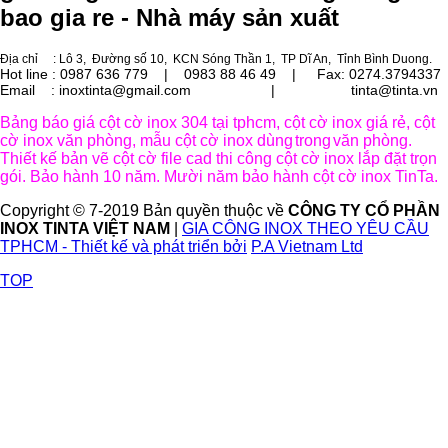
bao gia re - Nhà máy sản xuất
Địa chỉ
: Lô 3, Đường số 10, KCN Sóng Thần 1, TP Dĩ An, Tỉnh Bình Duong.
Hot line : 0987 636 779 | 0983 88 46 49 |
Fax: 0274.3794337
Email : inoxtinta@gmail.com | tinta@tinta.vn
Bảng báo giá cột cờ inox 304 tại tphcm, cột cờ inox giá rẻ, cột
cờ inox văn phòng, mẫu cột cờ inox dùng
trong
văn phòng.
Thiết kế bản vẽ cột cờ file cad thi công cột cờ inox lắp đặt trọn
gói. Bảo hành 10 năm. Mười năm bảo hành cột cờ inox TinTa.
Copyright © 7-2019 Bản quyền thuộc về
CÔNG TY CỔ PHẦN
INOX TINTA VIỆT NAM
|
GIA CÔNG INOX THEO YÊU CẦU
TPHCM - Thiết kế và phát triển bởi
P.A Vietnam Ltd
TOP