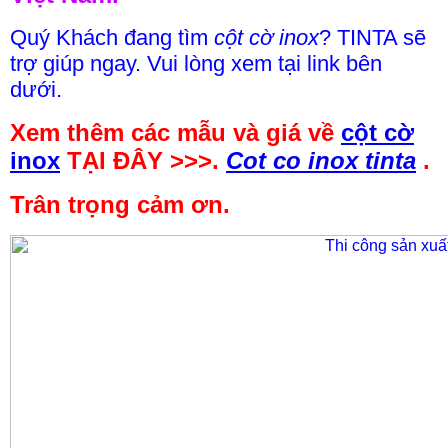
Quý Khách đang tìm
cột cờ inox
? TINTA sẽ
trợ giúp ngay. Vui lòng xem tại link bên
dưới.
Xem thêm các mẫu và giá về
cột cờ
inox
TẠI ĐÂY >>>.
Cot co inox tinta
.
Trân trọng cảm ơn.