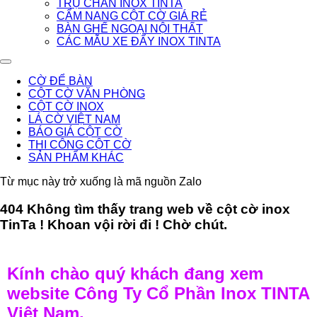
TRỤ CHẮN INOX TINTA
CẨM NANG CỘT CỜ GIÁ RẺ
BÀN GHẾ NGOẠI NỘI THẤT
CÁC MẪU XE ĐẨY INOX TINTA
CỜ ĐỂ BÀN
CỘT CỜ VĂN PHÒNG
CỘT CỜ INOX
LÁ CỜ VIỆT NAM
BÁO GIÁ CỘT CỜ
THI CÔNG CỘT CỜ
SẢN PHẨM KHÁC
Từ mục này trở xuống là mã nguồn Zalo
404 Không tìm thấy trang web về cột cờ inox
TinTa ! Khoan vội rời đi ! Chờ chút.
Kính chào quý khách đang xem
website Công Ty Cổ Phần Inox TINTA
Việt Nam.