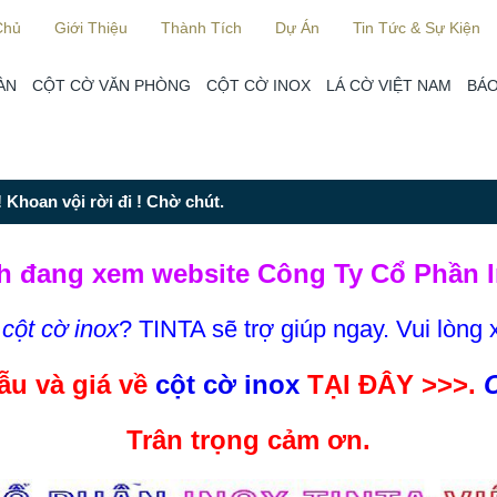
Chủ
Giới Thiệu
Thành Tích
Dự Án
Tin Tức & Sự Kiện
ÀN
CỘT CỜ VĂN PHÒNG
CỘT CỜ INOX
LÁ CỜ VIỆT NAM
BÁO
 Khoan vội rời đi ! Chờ chút.
h đang xem website Công Ty Cổ Phần I
m
cột cờ inox
? TINTA sẽ trợ giúp ngay. Vui lòng 
u và giá về
cột cờ inox
TẠI ĐÂY >>>.
C
Trân trọng cảm ơn.