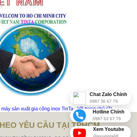
Chat Zalo Chính
0987 36 67 79
máy sản xuất gia công inox TinTa - Về trang chủ
(6)
Hotline Chính
0987 63 67 79
THEO YÊU CẦU TẠI TPHCM
Xem Youtube
@inoxtinta68