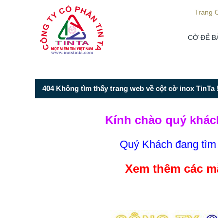
Từ mục này trở xuống là mã nguồn Zalo
Trang 
CỜ ĐỂ B
404 Không tìm thấy trang web về cột cờ inox TinTa !
Kính chào quý khác
Quý Khách đang tì
Xem thêm các mẫ