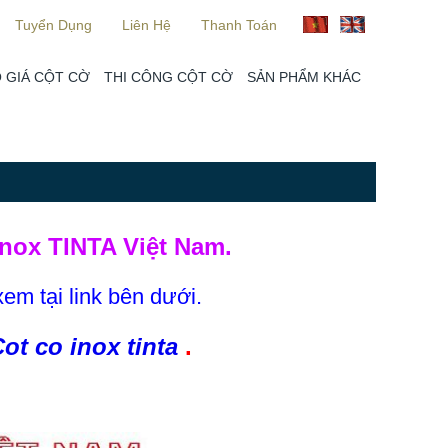
Tuyển Dụng
Liên Hệ
Thanh Toán
 GIÁ CỘT CỜ
THI CÔNG CỘT CỜ
SẢN PHẨM KHÁC
nox TINTA Việt Nam.
xem tại link bên dưới.
ot co inox tinta
.