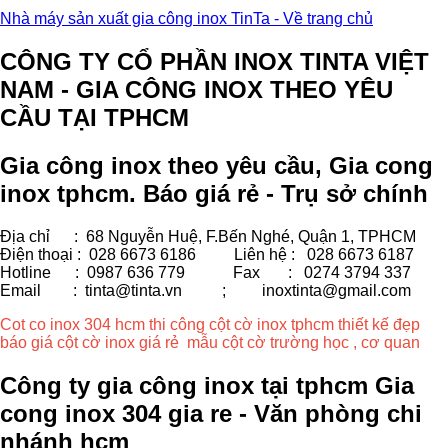
Nhà máy sản xuất gia công inox TinTa - Về trang chủ
CÔNG TY CỔ PHẦN INOX TINTA VIỆT
NAM - GIA CÔNG INOX THEO YÊU
CẦU TẠI TPHCM
Gia công inox theo yêu cầu, Gia cong
inox tphcm. Báo giá rẻ - Trụ sở chính
Địa chỉ : 68 Nguyễn Huệ, F.Bến Nghé, Quận 1, TPHCM
Điện thoại : 028 6673 6186
Liên hệ : 028 6673 6187
Hotline : 0987 636 779 Fax
: 0274 3794 337
Email : tinta@tinta.vn ;
inoxtinta@gmail.com
Cot co inox 304 hcm thi công cột cờ inox tphcm thiết kế đẹp
báo giá cột cờ inox giá rẻ mẫu cột cờ trường học , cơ quan
Công ty gia công inox tại tphcm Gia
cong inox 304 gia re - Văn phòng chi
nhánh hcm