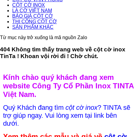
CỘT CỜ INOX
LÁ CỜ VIỆT NAM
BÁO GIÁ CỘT CỜ
THI CÔNG CỘT CỜ
SẢN PHẨM KHÁC
Từ mục này trở xuống là mã nguồn Zalo
404 Không tìm thấy trang web về cột cờ inox
TinTa ! Khoan vội rời đi ! Chờ chút.
Kính chào quý khách đang xem
website Công Ty Cổ Phần Inox TINTA
Việt Nam.
Quý Khách đang tìm
cột cờ inox
? TINTA sẽ
trợ giúp ngay. Vui lòng xem tại link bên
dưới.
Xem thêm các mẫu và giá về
cột cờ