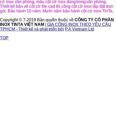
cờ inox văn phòng, mẫu cột cờ inox dùng
trong
văn phòng.
Thiết kế bản vẽ cột cờ file cad thi công cột cờ inox lắp đặt trọn
gói. Bảo hành 10 năm. Mười năm bảo hành cột cờ inox TinTa.
Copyright © 7-2019 Bản quyền thuộc về
CÔNG TY CỔ PHẦN
INOX TINTA VIỆT NAM
|
GIA CÔNG INOX THEO YÊU CẦU
TPHCM - Thiết kế và phát triển bởi
P.A Vietnam Ltd
TOP