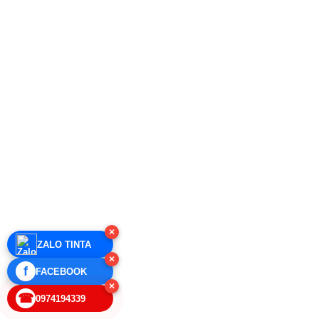
×
ZALO TINTA
×
f
FACEBOOK
×
☎
0974194339