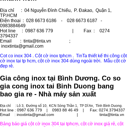
Địa chỉ
: 04 Nguyễn Đình Chiểu, P. Đakao, Quận 1,
TP.HCM
Điện thoại
: 028 6673 6186 - 028 6673 6187 -
0983884649
Hot line
: 0987 636 779 | Fax :
0274
3794337
Email
: tinta@tinta.vn ;
inoxtinta@gmail.com
Cot co inox 304 . Cột cờ inox tphcm . TinTa thiết kế thi công cột
cờ inox tại tp hcm, cột cờ inox 304 dùng ngoài trời. Mẫu cột cờ
đẹp rẻ.
Gia công inox tại Bình Dương. Co so
gia cong inox tai Binh Duong bang
bao gia re - Nhà máy sản xuất
Địa chỉ
: Lô 3, Đường số 10, KCN Sóng Thần 1, TP Dĩ An, Tỉnh Bình Duong.
Hot line : 0987 636 779 | 0983 88 46 49 |
Fax: 0274.3794337
Email : inoxtinta@gmail.com | tinta@tinta.vn
Bảng báo giá cột cờ inox 304 tại tphcm, cột cờ inox giá rẻ, cột