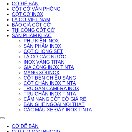
CỜ ĐỂ BÀN
CỘT CỜ VĂN PHÒNG
CỘT CỜ INOX
LÁ CỜ VIỆT NAM
BÁO GIÁ CỘT CỜ
THI CÔNG CỘT CỜ
SẢN PHẨM KHÁC
PHỤ KIỆN INOX
SẢN PHẨM INOX
CỘT CHÓNG SÉT
LÁ CỜ CÁC NƯỚC
INOX VÀNG TITAN
GIA CÔNG INOX TINTA
MÁNG XỐI INOX
CỘT ĐÈN CHIẾU SÁNG
CỘT CHẮN INOX TINTA
TRỤ GẮN CAMERA INOX
TRỤ CHẮN INOX TINTA
CẨM NANG CỘT CỜ GIÁ RẺ
BÀN GHẾ NGOẠI NỘI THẤT
CÁC MẪU XE ĐẨY INOX TINTA
CỜ ĐỂ BÀN
CỘT CỜ VĂN PHÒNG