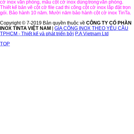
cờ inox văn phòng, mẫu cột cờ inox dùng
trong
văn phòng.
Thiết kế bản vẽ cột cờ file cad thi công cột cờ inox lắp đặt trọn
gói. Bảo hành 10 năm. Mười năm bảo hành cột cờ inox TinTa.
Copyright © 7-2019 Bản quyền thuộc về
CÔNG TY CỔ PHẦN
INOX TINTA VIỆT NAM
|
GIA CÔNG INOX THEO YÊU CẦU
TPHCM - Thiết kế và phát triển bởi
P.A Vietnam Ltd
TOP