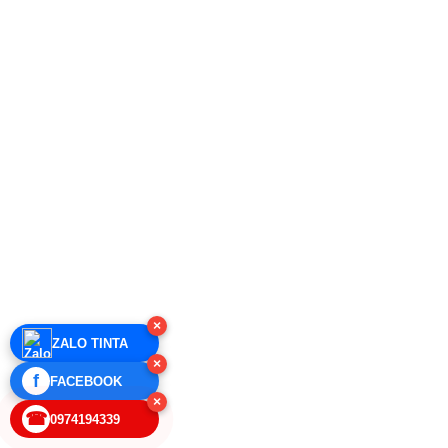
×
ZALO TINTA
×
f
FACEBOOK
×
☎
0974194339