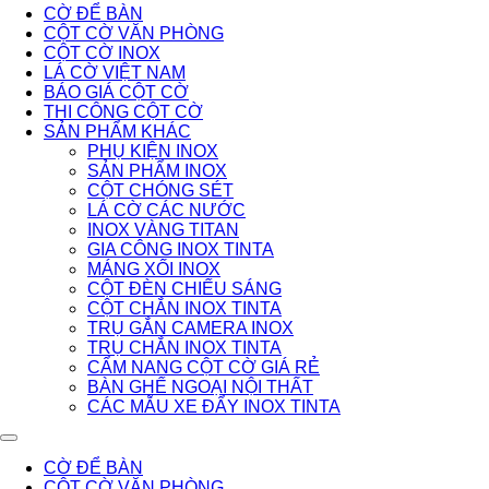
CỜ ĐỂ BÀN
CỘT CỜ VĂN PHÒNG
CỘT CỜ INOX
LÁ CỜ VIỆT NAM
BÁO GIÁ CỘT CỜ
THI CÔNG CỘT CỜ
SẢN PHẨM KHÁC
PHỤ KIỆN INOX
SẢN PHẨM INOX
CỘT CHÓNG SÉT
LÁ CỜ CÁC NƯỚC
INOX VÀNG TITAN
GIA CÔNG INOX TINTA
MÁNG XỐI INOX
CỘT ĐÈN CHIẾU SÁNG
CỘT CHẮN INOX TINTA
TRỤ GẮN CAMERA INOX
TRỤ CHẮN INOX TINTA
CẨM NANG CỘT CỜ GIÁ RẺ
BÀN GHẾ NGOẠI NỘI THẤT
CÁC MẪU XE ĐẨY INOX TINTA
CỜ ĐỂ BÀN
CỘT CỜ VĂN PHÒNG