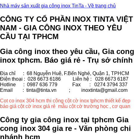
Nhà máy sản xuất gia công inox TinTa - Về trang chủ
CÔNG TY CỔ PHẦN INOX TINTA VIỆT
NAM - GIA CÔNG INOX THEO YÊU
CẦU TẠI TPHCM
Gia công inox theo yêu cầu, Gia cong
inox tphcm. Báo giá rẻ - Trụ sở chính
Địa chỉ : 68 Nguyễn Huệ, F.Bến Nghé, Quận 1, TPHCM
Điện thoại : 028 6673 6186
Liên hệ : 028 6673 6187
Hotline : 0987 636 779 Fax
: 0274 3794 337
Email : tinta@tinta.vn ;
inoxtinta@gmail.com
Cot co inox 304 hcm thi công cột cờ inox tphcm thiết kế đẹp
báo giá cột cờ inox giá rẻ mẫu cột cờ trường học , cơ quan
Công ty gia công inox tại tphcm Gia
cong inox 304 gia re - Văn phòng chi
nhánh hcm