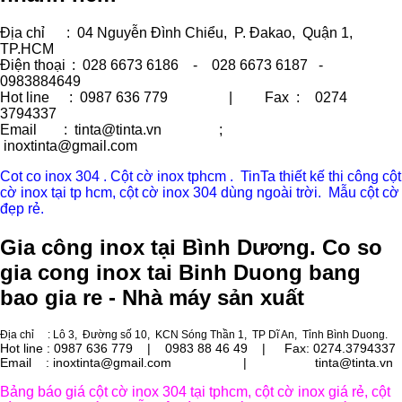
Địa chỉ
: 04 Nguyễn Đình Chiểu, P. Đakao, Quận 1,
TP.HCM
Điện thoại
: 028 6673 6186 - 028 6673 6187 -
0983884649
Hot line
: 0987 636 779 | Fax :
0274
3794337
Email
: tinta@tinta.vn ;
inoxtinta@gmail.com
Cot co inox 304 . Cột cờ inox tphcm . TinTa thiết kế thi công cột
cờ inox tại tp hcm, cột cờ inox 304 dùng ngoài trời. Mẫu cột cờ
đẹp rẻ.
Gia công inox tại Bình Dương. Co so
gia cong inox tai Binh Duong bang
bao gia re - Nhà máy sản xuất
Địa chỉ
: Lô 3, Đường số 10, KCN Sóng Thần 1, TP Dĩ An, Tỉnh Bình Duong.
Hot line : 0987 636 779 | 0983 88 46 49 |
Fax: 0274.3794337
Email : inoxtinta@gmail.com | tinta@tinta.vn
Bảng báo giá cột cờ inox 304 tại tphcm, cột cờ inox giá rẻ, cột