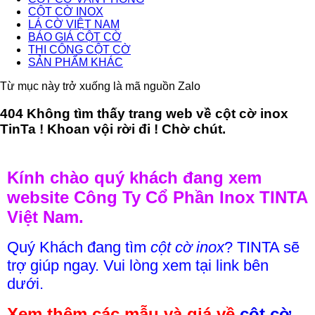
CỘT CỜ INOX
LÁ CỜ VIỆT NAM
BÁO GIÁ CỘT CỜ
THI CÔNG CỘT CỜ
SẢN PHẨM KHÁC
Từ mục này trở xuống là mã nguồn Zalo
404 Không tìm thấy trang web về cột cờ inox
TinTa ! Khoan vội rời đi ! Chờ chút.
Kính chào quý khách đang xem
website Công Ty Cổ Phần Inox TINTA
Việt Nam.
Quý Khách đang tìm
cột cờ inox
? TINTA sẽ
trợ giúp ngay. Vui lòng xem tại link bên
dưới.
Xem thêm các mẫu và giá về
cột cờ