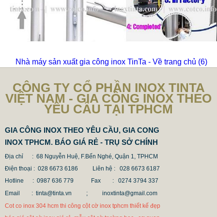
Nhà máy sản xuất gia công inox TinTa - Về trang chủ
(6)
CÔNG TY CỔ PHẦN INOX TINTA
VIỆT NAM - GIA CÔNG INOX THEO
YÊU CẦU TẠI TPHCM
GIA CÔNG INOX THEO YÊU CẦU, GIA CONG
INOX TPHCM. BÁO GIÁ RẺ - TRỤ SỞ CHÍNH
Địa chỉ : 68 Nguyễn Huệ, F.Bến Nghé, Quận 1, TPHCM
Điện thoại : 028 6673 6186
Liên hệ : 028 6673 6187
Hotline : 0987 636 779 Fax
: 0274 3794 337
Email : tinta@tinta.vn ;
inoxtinta@gmail.com
Cot co inox 304 hcm thi công cột cờ inox tphcm thiết kế đẹp