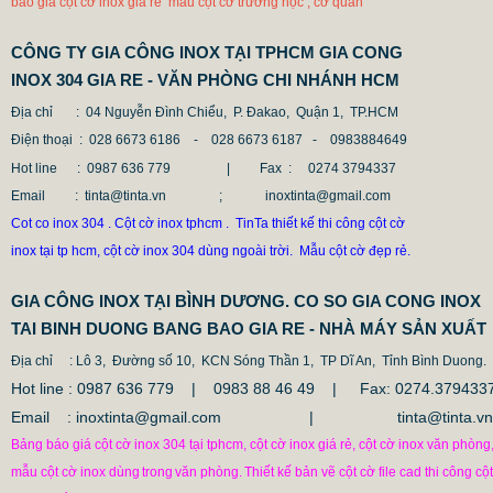
báo giá cột cờ inox giá rẻ mẫu cột cờ trường học , cơ quan
CÔNG TY GIA CÔNG INOX TẠI TPHCM GIA CONG
INOX 304 GIA RE - VĂN PHÒNG CHI NHÁNH HCM
Địa chỉ
: 04 Nguyễn Đình Chiểu, P. Đakao, Quận 1, TP.HCM
Điện thoại
: 028 6673 6186 - 028 6673 6187 -
0983884649
Hot line
: 0987 636 779 | Fax :
0274 3794337
Email
: tinta@tinta.vn ; inoxtinta@gmail.com
Cot co inox 304 . Cột cờ inox tphcm . TinTa thiết kế thi công cột cờ
inox tại tp hcm, cột cờ inox 304 dùng ngoài trời. Mẫu cột cờ đẹp rẻ.
GIA CÔNG INOX TẠI BÌNH DƯƠNG. CO SO GIA CONG INOX
TAI BINH DUONG BANG BAO GIA RE - NHÀ MÁY SẢN XUẤT
Địa chỉ
: Lô 3, Đường số 10, KCN Sóng Thần 1, TP Dĩ An, Tỉnh Bình Duong.
Hot line : 0987 636 779 | 0983 88 46 49 |
Fax: 0274.379433
Email : inoxtinta@gmail.com | tinta@tinta.vn
Bảng báo giá cột cờ inox 304 tại tphcm, cột cờ inox giá rẻ, cột cờ inox văn phòng
mẫu cột cờ inox dùng
trong
văn phòng.
Thiết kế bản vẽ cột cờ file cad thi công cột