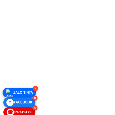
×
ZALO TINTA
×
f
FACEBOOK
×
☎
0974194339