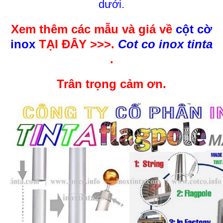
dưới.
Xem thêm các mẫu và giá về
cột cờ
inox
TẠI ĐÂY >>>.
Cot co inox tinta
.
Trân trọng cảm ơn.