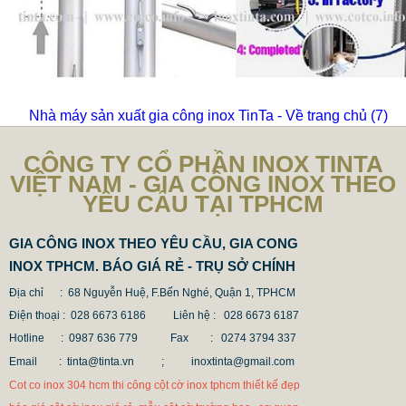
Nhà máy sản xuất gia công inox TinTa - Về trang chủ
(6)
CÔNG TY CỔ PHẦN INOX TINTA
VIỆT NAM - GIA CÔNG INOX THEO
YÊU CẦU TẠI TPHCM
GIA CÔNG INOX THEO YÊU CẦU, GIA CONG
INOX TPHCM. BÁO GIÁ RẺ - TRỤ SỞ CHÍNH
Địa chỉ : 68 Nguyễn Huệ, F.Bến Nghé, Quận 1, TPHCM
Điện thoại : 028 6673 6186
Liên hệ : 028 6673 6187
Hotline : 0987 636 779 Fax
: 0274 3794 337
Email : tinta@tinta.vn ;
inoxtinta@gmail.com
Cot co inox 304 hcm thi công cột cờ inox tphcm thiết kế đẹp