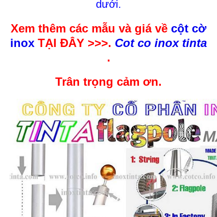
dưới.
Xem thêm các mẫu và giá về
cột cờ
inox
TẠI ĐÂY >>>.
Cot co inox tinta
.
Trân trọng cảm ơn.