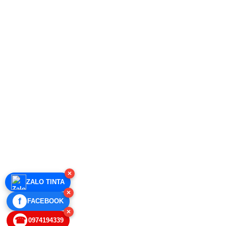
×
ZALO TINTA
×
f
FACEBOOK
×
☎
0974194339