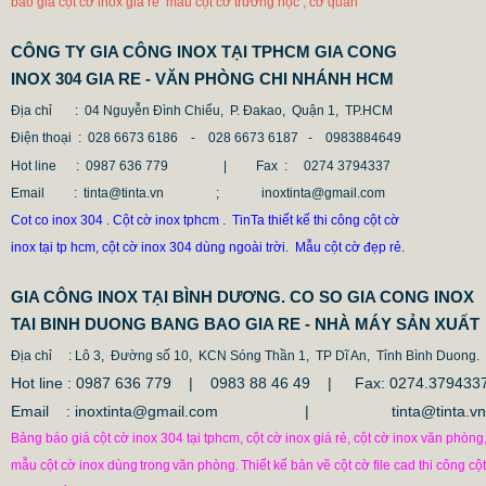
báo giá cột cờ inox giá rẻ mẫu cột cờ trường học , cơ quan
CÔNG TY GIA CÔNG INOX TẠI TPHCM GIA CONG
INOX 304 GIA RE - VĂN PHÒNG CHI NHÁNH HCM
Địa chỉ
: 04 Nguyễn Đình Chiểu, P. Đakao, Quận 1, TP.HCM
Điện thoại
: 028 6673 6186 - 028 6673 6187 -
0983884649
Hot line
: 0987 636 779 | Fax :
0274 3794337
Email
: tinta@tinta.vn ; inoxtinta@gmail.com
Cot co inox 304 . Cột cờ inox tphcm . TinTa thiết kế thi công cột cờ
inox tại tp hcm, cột cờ inox 304 dùng ngoài trời. Mẫu cột cờ đẹp rẻ.
GIA CÔNG INOX TẠI BÌNH DƯƠNG. CO SO GIA CONG INOX
TAI BINH DUONG BANG BAO GIA RE - NHÀ MÁY SẢN XUẤT
Địa chỉ
: Lô 3, Đường số 10, KCN Sóng Thần 1, TP Dĩ An, Tỉnh Bình Duong.
Hot line : 0987 636 779 | 0983 88 46 49 |
Fax: 0274.379433
Email : inoxtinta@gmail.com | tinta@tinta.vn
Bảng báo giá cột cờ inox 304 tại tphcm, cột cờ inox giá rẻ, cột cờ inox văn phòng
mẫu cột cờ inox dùng
trong
văn phòng.
Thiết kế bản vẽ cột cờ file cad thi công cột