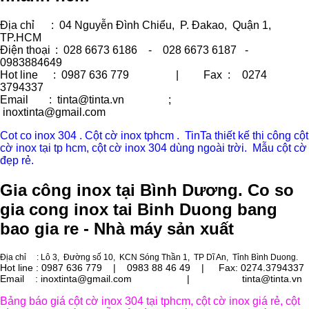
Địa chỉ
: 04 Nguyễn Đình Chiểu, P. Đakao, Quận 1,
TP.HCM
Điện thoại
: 028 6673 6186 - 028 6673 6187 -
0983884649
Hot line
: 0987 636 779 | Fax :
0274
3794337
Email
: tinta@tinta.vn ;
inoxtinta@gmail.com
Cot co inox 304 . Cột cờ inox tphcm . TinTa thiết kế thi công cột
cờ inox tại tp hcm, cột cờ inox 304 dùng ngoài trời. Mẫu cột cờ
đẹp rẻ.
Gia công inox tại Bình Dương. Co so
gia cong inox tai Binh Duong bang
bao gia re - Nhà máy sản xuất
Địa chỉ
: Lô 3, Đường số 10, KCN Sóng Thần 1, TP Dĩ An, Tỉnh Bình Duong.
Hot line : 0987 636 779 | 0983 88 46 49 |
Fax: 0274.3794337
Email : inoxtinta@gmail.com | tinta@tinta.vn
Bảng báo giá cột cờ inox 304 tại tphcm, cột cờ inox giá rẻ, cột