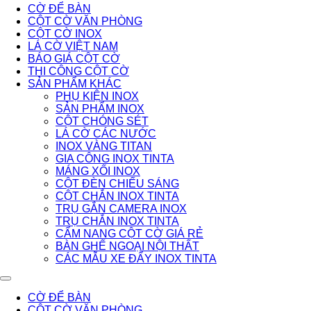
CỜ ĐỂ BÀN
CỘT CỜ VĂN PHÒNG
CỘT CỜ INOX
LÁ CỜ VIỆT NAM
BÁO GIÁ CỘT CỜ
THI CÔNG CỘT CỜ
SẢN PHẨM KHÁC
PHỤ KIỆN INOX
SẢN PHẨM INOX
CỘT CHÓNG SÉT
LÁ CỜ CÁC NƯỚC
INOX VÀNG TITAN
GIA CÔNG INOX TINTA
MÁNG XỐI INOX
CỘT ĐÈN CHIẾU SÁNG
CỘT CHẮN INOX TINTA
TRỤ GẮN CAMERA INOX
TRỤ CHẮN INOX TINTA
CẨM NANG CỘT CỜ GIÁ RẺ
BÀN GHẾ NGOẠI NỘI THẤT
CÁC MẪU XE ĐẨY INOX TINTA
CỜ ĐỂ BÀN
CỘT CỜ VĂN PHÒNG