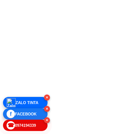
×
ZALO TINTA
×
f
FACEBOOK
×
☎
0974194339