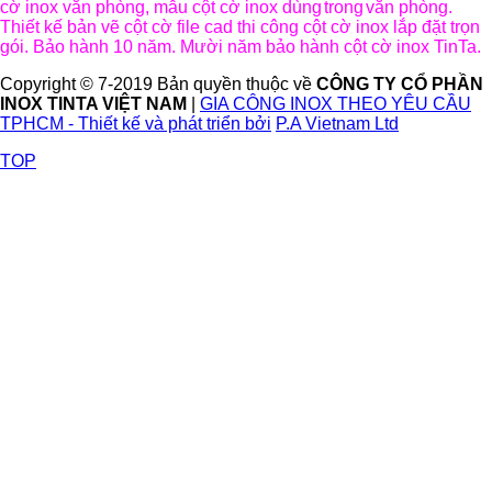
cờ inox văn phòng, mẫu cột cờ inox dùng
trong
văn phòng.
Thiết kế bản vẽ cột cờ file cad thi công cột cờ inox lắp đặt trọn
gói. Bảo hành 10 năm. Mười năm bảo hành cột cờ inox TinTa.
Copyright © 7-2019 Bản quyền thuộc về
CÔNG TY CỔ PHẦN
INOX TINTA VIỆT NAM
|
GIA CÔNG INOX THEO YÊU CẦU
TPHCM - Thiết kế và phát triển bởi
P.A Vietnam Ltd
TOP