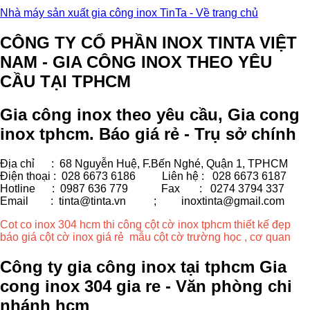
Nhà máy sản xuất gia công inox TinTa - Về trang chủ
CÔNG TY CỔ PHẦN INOX TINTA VIỆT
NAM - GIA CÔNG INOX THEO YÊU
CẦU TẠI TPHCM
Gia công inox theo yêu cầu, Gia cong
inox tphcm. Báo giá rẻ - Trụ sở chính
Địa chỉ : 68 Nguyễn Huệ, F.Bến Nghé, Quận 1, TPHCM
Điện thoại : 028 6673 6186
Liên hệ : 028 6673 6187
Hotline : 0987 636 779 Fax
: 0274 3794 337
Email : tinta@tinta.vn ;
inoxtinta@gmail.com
Cot co inox 304 hcm thi công cột cờ inox tphcm thiết kế đẹp
báo giá cột cờ inox giá rẻ mẫu cột cờ trường học , cơ quan
Công ty gia công inox tại tphcm Gia
cong inox 304 gia re - Văn phòng chi
nhánh hcm