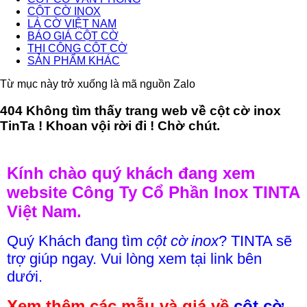
CỘT CỜ INOX
LÁ CỜ VIỆT NAM
BÁO GIÁ CỘT CỜ
THI CÔNG CỘT CỜ
SẢN PHẨM KHÁC
Từ mục này trở xuống là mã nguồn Zalo
404 Không tìm thấy trang web về cột cờ inox
TinTa ! Khoan vội rời đi ! Chờ chút.
Kính chào quý khách đang xem
website Công Ty Cổ Phần Inox TINTA
Việt Nam.
Quý Khách đang tìm
cột cờ inox
? TINTA sẽ
trợ giúp ngay. Vui lòng xem tại link bên
dưới.
Xem thêm các mẫu và giá về
cột cờ